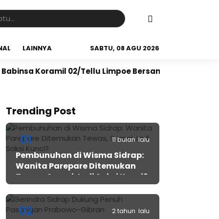
NAL
LAINNYA
SABTU, 08 AGU 2026
oramil 02/Tellu Limpoe Bersama Warga Gelar Karya Bak
Trending Post
01
11 bulan lalu
Pembunuhan di Wisma Sidrap:
Wanita Parepare Ditemukan
Tewas, Suami Jadi Saksi Kunci?
02
2 tahun lalu