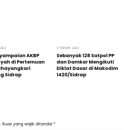
LALU
2 TAHUN LALU
enyampaian AKBP
Sebanyak 128 Satpol PP
Syah di Pertemuan
dan Damkar Mengikuti
 Bhayangkari
Diklat Dasar di Makodim
g Sidrap
1420/Sidrap
.
Ruas yang wajib ditandai
*