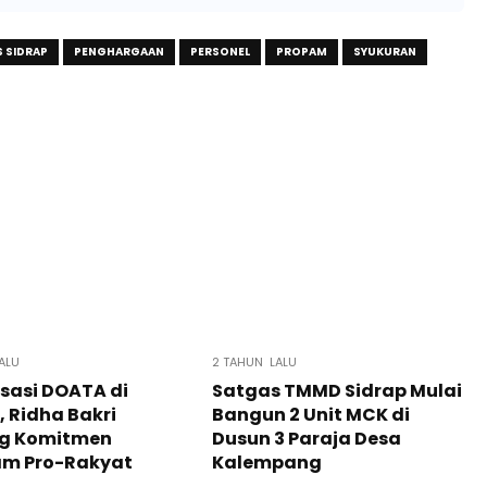
 SIDRAP
PENGHARGAAN
PERSONEL
PROPAM
SYUKURAN
ALU
2 TAHUN LALU
isasi DOATA di
Satgas TMMD Sidrap Mulai
, Ridha Bakri
Bangun 2 Unit MCK di
g Komitmen
Dusun 3 Paraja Desa
am Pro-Rakyat
Kalempang