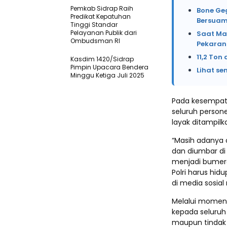
Pemkab Sidrap Raih
Bone Ge
Predikat Kepatuhan
Bersuam
Tinggi Standar
Pelayanan Publik dari
Saat Ma
Ombudsman RI
Pekaran
11,2 Ton
Kasdim 1420/Sidrap
Pimpin Upacara Bendera
Lihat se
Minggu Ketiga Juli 2025
Pada kesempata
seluruh person
layak ditampil
“Masih adanya
dan diumbar di
menjadi bumera
Polri harus hid
di media sosial
Melalui moment
kepada seluruh
maupun tindak 