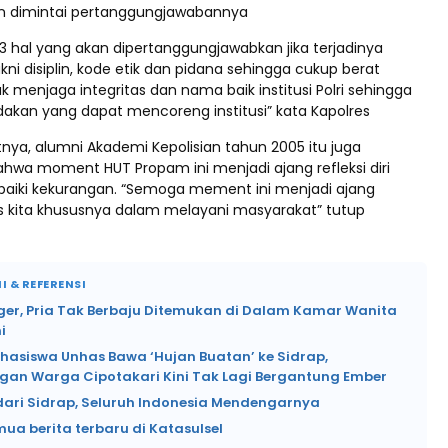
n dimintai pertanggungjawabannya
3 hal yang akan dipertanggungjawabkan jika terjadinya
ni disiplin, kode etik dan pidana sehingga cukup berat
k menjaga integritas dan nama baik institusi Polri sehingga
indakan yang dapat mencoreng institusi” kata Kapolres
nya, alumni Akademi Kepolisian tahun 2005 itu juga
wa moment HUT Propam ini menjadi ajang refleksi diri
aiki kekurangan. “Semoga mement ini menjadi ajang
s kita khususnya dalam melayani masyarakat” tutup
I & REFERENSI
ger, Pria Tak Berbaju Ditemukan di Dalam Kamar Wanita
i
hasiswa Unhas Bawa ‘Hujan Buatan’ ke Sidrap,
gan Warga Cipotakari Kini Tak Lagi Bergantung Ember
 dari Sidrap, Seluruh Indonesia Mendengarnya
mua berita terbaru di Katasulsel