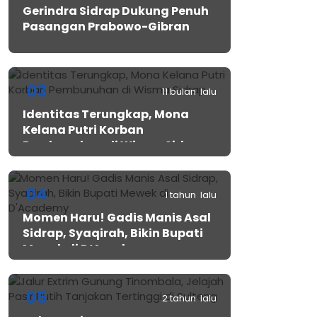
Gerindra Sidrap Dukung Penuh
Pasangan Prabowo-Gibran
03
11 bulan lalu
Identitas Terungkap, Mona
Kelana Putri Korban
Pembunuhan di Wisma Sidrap
04
1 tahun lalu
Momen Haru! Gadis Manis Asal
Sidrap, Syaqirah, Bikin Bupati
Mewek di D’Academy​
05
2 tahun lalu