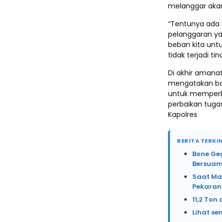
melanggar aka
“Tentunya ada 
pelanggaran yak
beban kita untu
tidak terjadi t
Di akhir amanat
mengatakan bah
untuk memperb
perbaikan tuga
Kapolres
BERITA TERKIN
Bone Ge
Bersuam
Saat Ma
Pekaran
11,2 Ton
Lihat se