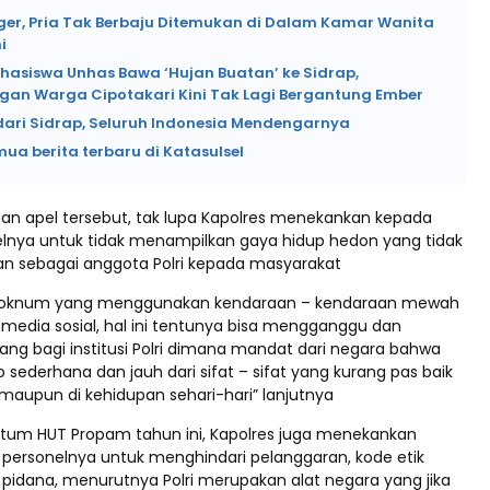
ger, Pria Tak Berbaju Ditemukan di Dalam Kamar Wanita
i
hasiswa Unhas Bawa ‘Hujan Buatan’ ke Sidrap,
gan Warga Cipotakari Kini Tak Lagi Bergantung Ember
 dari Sidrap, Seluruh Indonesia Mendengarnya
mua berita terbaru di Katasulsel
n apel tersebut, tak lupa Kapolres menekankan kepada
elnya untuk tidak menampilkan gaya hidup hedon yang tidak
kan sebagai anggota Polri kepada masyarakat
 oknum yang menggunakan kendaraan – kendaraan mewah
 media sosial, hal ini tentunya bisa mengganggu dan
ng bagi institusi Polri dimana mandat dari negara bahwa
up sederhana dan jauh dari sifat – sifat yang kurang pas baik
 maupun di kehidupan sehari-hari” lanjutnya
um HUT Propam tahun ini, Kapolres juga menekankan
 personelnya untuk menghindari pelanggaran, kode etik
pidana, menurutnya Polri merupakan alat negara yang jika