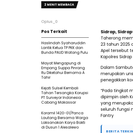
2 MENIT MEMBACA
Oplus_0
Pos Terkait
Sidrap, Sidra
Taherong memi
Haslindah Syaharuddin
23 tahun 2025 d
Lantik Ketua TP PKK dan
Apel tersebut 
Bunda PAUD Watang Pulu
Kapolres Sidrap
Mayat Mengapung di
Dalam Sambuta
Empang Suppa Pinrang
Itu Diketahui Bernama A
merupakan uns
Tahir
penegakkan kod
Kejati Sulsel Kembali
“Pada tingkat 
Tahan Tersangka Korupsi
dipimpin oleh 
PT Surveyor Indonesia
Cabang Makassar
yang merupakan
seluruh fungsi 
Koramil 1420-01/Panca
Fantry
Lautang Bersama Warga
Laksanakan Karya Bakti
di Dusun 1 Alesalewo
BERITA TERKIN