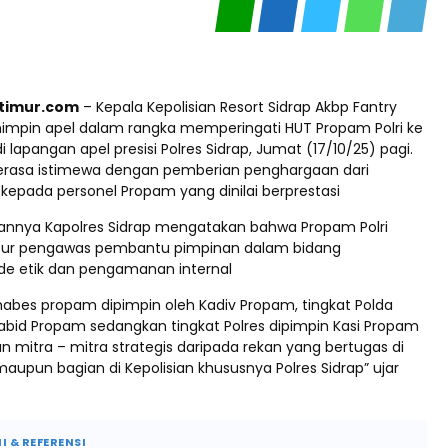
ptimur.com
– Kepala Kepolisian Resort Sidrap Akbp Fantry
mpin apel dalam rangka memperingati HUT Propam Polri ke
i lapangan apel presisi Polres Sidrap, Jumat (17/10/25) pagi.
terasa istimewa dengan pemberian penghargaan dari
 kepada personel Propam yang dinilai berprestasi
nnya Kapolres Sidrap mengatakan bahwa Propam Polri
ur pengawas pembantu pimpinan dalam bidang
e etik dan pengamanan internal
mabes propam dipimpin oleh Kadiv Propam, tingkat Polda
Kabid Propam sedangkan tingkat Polres dipimpin Kasi Propam
 mitra – mitra strategis daripada rekan yang bertugas di
maupun bagian di Kepolisian khususnya Polres Sidrap” ujar
I & REFERENSI