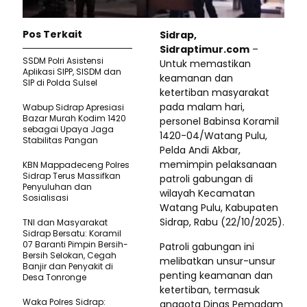
Pos Terkait
​Sidrap,
Sidraptimur.com
–
SSDM Polri Asistensi
Untuk memastikan
Aplikasi SIPP, SISDM dan
keamanan dan
SIP di Polda Sulsel
ketertiban masyarakat
pada malam hari,
Wabup Sidrap Apresiasi
Bazar Murah Kodim 1420
personel Babinsa Koramil
sebagai Upaya Jaga
1420-04/Watang Pulu,
Stabilitas Pangan
Pelda Andi Akbar,
memimpin pelaksanaan
KBN Mappadeceng Polres
Sidrap Terus Massifkan
patroli gabungan di
Penyuluhan dan
wilayah Kecamatan
Sosialisasi
Watang Pulu, Kabupaten
Sidrap, Rabu (22/10/2025).
TNI dan Masyarakat
Sidrap Bersatu: Koramil
07 Baranti Pimpin Bersih-
​Patroli gabungan ini
Bersih Selokan, Cegah
melibatkan unsur-unsur
Banjir dan Penyakit di
penting keamanan dan
Desa Tonronge
ketertiban, termasuk
Waka Polres Sidrap:
anggota Dinas Pemadam