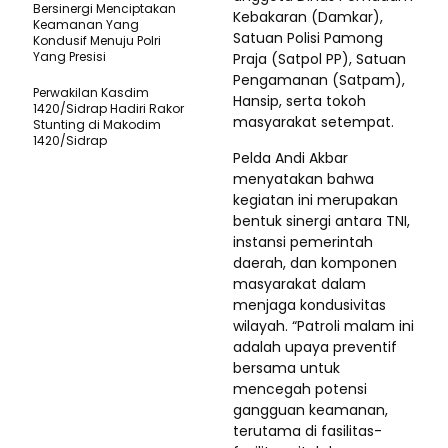
Bersinergi Menciptakan
Kebakaran (Damkar),
Keamanan Yang
Satuan Polisi Pamong
Kondusif Menuju Polri
Yang Presisi
Praja (Satpol PP), Satuan
Pengamanan (Satpam),
Perwakilan Kasdim
Hansip, serta tokoh
1420/Sidrap Hadiri Rakor
masyarakat setempat.
Stunting di Makodim
1420/Sidrap
​Pelda Andi Akbar
menyatakan bahwa
kegiatan ini merupakan
bentuk sinergi antara TNI,
instansi pemerintah
daerah, dan komponen
masyarakat dalam
menjaga kondusivitas
wilayah. “Patroli malam ini
adalah upaya preventif
bersama untuk
mencegah potensi
gangguan keamanan,
terutama di fasilitas-