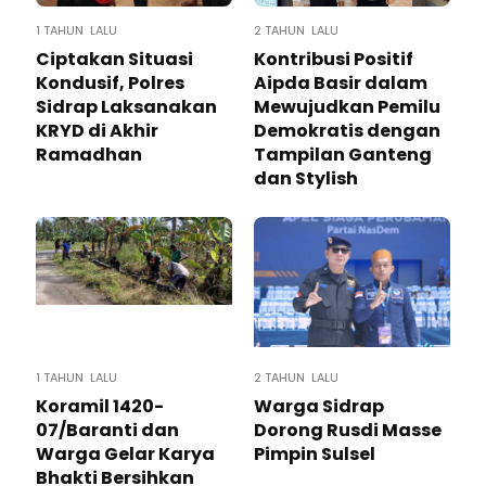
1 TAHUN LALU
2 TAHUN LALU
Ciptakan Situasi
Kontribusi Positif
Kondusif, Polres
Aipda Basir dalam
Sidrap Laksanakan
Mewujudkan Pemilu
KRYD di Akhir
Demokratis dengan
Ramadhan
Tampilan Ganteng
dan Stylish
1 TAHUN LALU
2 TAHUN LALU
Koramil 1420-
Warga Sidrap
07/Baranti dan
Dorong Rusdi Masse
Warga Gelar Karya
Pimpin Sulsel
Bhakti Bersihkan