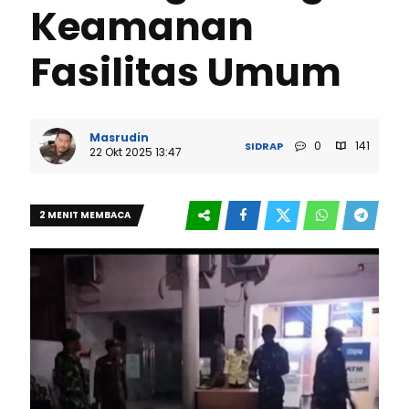
Keamanan
Fasilitas Umum
Masrudin
0
141
SIDRAP
22 Okt 2025 13:47
2 MENIT MEMBACA