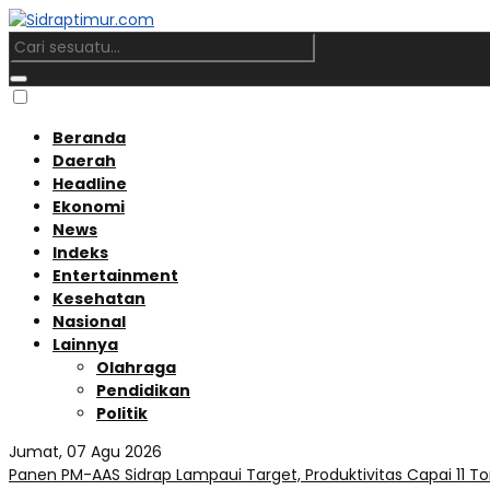
Beranda
Daerah
Headline
Ekonomi
News
Indeks
Entertainment
Kesehatan
Nasional
Lainnya
Olahraga
Pendidikan
Politik
Jumat, 07 Agu 2026
Panen PM-AAS Sidrap Lampaui Target, Produktivitas Capai 11 To