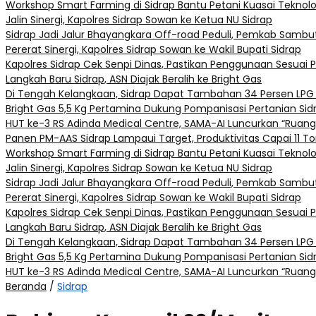
Workshop Smart Farming di Sidrap Bantu Petani Kuasai Teknol
Jalin Sinergi, Kapolres Sidrap Sowan ke Ketua NU Sidrap
Sidrap Jadi Jalur Bhayangkara Off-road Peduli, Pemkab Sambut
Pererat Sinergi, Kapolres Sidrap Sowan ke Wakil Bupati Sidrap
Kapolres Sidrap Cek Senpi Dinas, Pastikan Penggunaan Sesuai 
Langkah Baru Sidrap, ASN Diajak Beralih ke Bright Gas
Di Tengah Kelangkaan, Sidrap Dapat Tambahan 34 Persen LPG 
Bright Gas 5,5 Kg Pertamina Dukung Pompanisasi Pertanian Sid
HUT ke-3 RS Adinda Medical Centre, SAMA-AI Luncurkan “Ruang
Panen PM-AAS Sidrap Lampaui Target, Produktivitas Capai 11 To
Workshop Smart Farming di Sidrap Bantu Petani Kuasai Teknol
Jalin Sinergi, Kapolres Sidrap Sowan ke Ketua NU Sidrap
Sidrap Jadi Jalur Bhayangkara Off-road Peduli, Pemkab Sambut
Pererat Sinergi, Kapolres Sidrap Sowan ke Wakil Bupati Sidrap
Kapolres Sidrap Cek Senpi Dinas, Pastikan Penggunaan Sesuai 
Langkah Baru Sidrap, ASN Diajak Beralih ke Bright Gas
Di Tengah Kelangkaan, Sidrap Dapat Tambahan 34 Persen LPG 
Bright Gas 5,5 Kg Pertamina Dukung Pompanisasi Pertanian Sid
HUT ke-3 RS Adinda Medical Centre, SAMA-AI Luncurkan “Ruang
Beranda
/
Sidrap