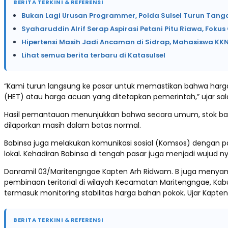
BERITA TERKINI & REFERENSI
Bukan Lagi Urusan Programmer, Polda Sulsel Turun Tanga
Syaharuddin Alrif Serap Aspirasi Petani Pitu Riawa, Fokus C
Hipertensi Masih Jadi Ancaman di Sidrap, Mahasiswa K
Lihat semua berita terbaru di Katasulsel
“Kami turun langsung ke pasar untuk memastikan bahwa harga
(HET) atau harga acuan yang ditetapkan pemerintah,” ujar sala
Hasil pemantauan menunjukkan bahwa secara umum, stok baha
dilaporkan masih dalam batas normal.
Babinsa juga melakukan komunikasi sosial (Komsos) dengan p
lokal. Kehadiran Babinsa di tengah pasar juga menjadi wuj
Danramil 03/Maritengngae Kapten Arh Ridwam. B juga menyam
pembinaan teritorial di wilayah Kecamatan Maritengngae, K
termasuk monitoring stabilitas harga bahan pokok. Ujar Kapten
BERITA TERKINI & REFERENSI