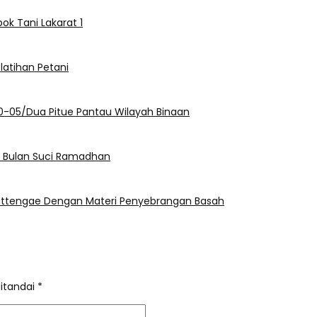
k Tani Lakarat 1
elatihan Petani
420-05/Dua Pitue Pantau Wilayah Binaan
di Bulan Suci Ramadhan
arittengae Dengan Materi Penyebrangan Basah
ditandai
*