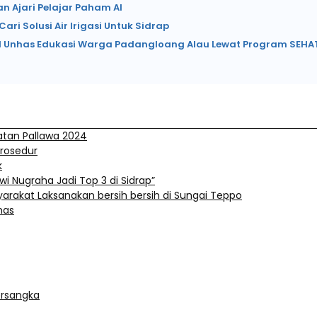
n Ajari Pelajar Paham AI
ari Solusi Air Irigasi Untuk Sidrap
KN Unhas Edukasi Warga Padangloang Alau Lewat Program SEHA
tan Pallawa 2024
Prosedur
k
i Nugraha Jadi Top 3 di Sidrap”
arakat Laksanakan bersih bersih di Sungai Teppo
mas
ersangka