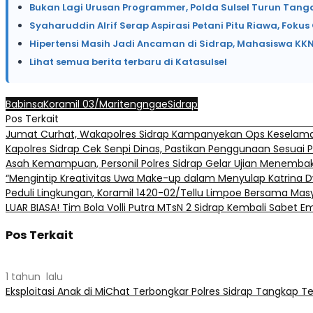
Bukan Lagi Urusan Programmer, Polda Sulsel Turun Tanga
Syaharuddin Alrif Serap Aspirasi Petani Pitu Riawa, Fokus C
Hipertensi Masih Jadi Ancaman di Sidrap, Mahasiswa K
Lihat semua berita terbaru di Katasulsel
Babinsa
Koramil 03/Maritengngae
Sidrap
Pos Terkait
Jumat Curhat, Wakapolres Sidrap Kampanyekan Ops Keselama
Kapolres Sidrap Cek Senpi Dinas, Pastikan Penggunaan Sesuai 
Asah Kemampuan, Personil Polres Sidrap Gelar Ujian Menemba
“Mengintip Kreativitas Uwa Make-up dalam Menyulap Katrina Dw
Peduli Lingkungan, Koramil 1420-02/Tellu Limpoe Bersama Masy
LUAR BIASA! Tim Bola Volli Putra MTsN 2 Sidrap Kembali Sabet E
Pos Terkait
1 tahun lalu
Eksploitasi Anak di MiChat Terbongkar Polres Sidrap Tangkap T