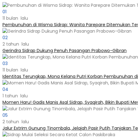
01
11 bulan lalu
Pembunuhan di Wisma Sidrap: Wanita Parepare Ditemukan Tewa
02
2 tahun lalu
Gerindra Sidrap Dukung Penuh Pasangan Prabowo-Gibran
03
11 bulan lalu
Identitas Terungkap, Mona Kelana Putri Korban Pembunuhan d
04
1 tahun lalu
Momen Haru! Gadis Manis Asal Sidrap, Syaqirah, Bikin Bupati M
05
2 tahun lalu
Jalur Extrim Gunung Tinombala, Jelajah Pasir Putih Tanjakan Ter