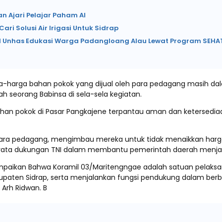
n Ajari Pelajar Paham AI
ari Solusi Air Irigasi Untuk Sidrap
KN Unhas Edukasi Warga Padangloang Alau Lewat Program SEHA
-harga bahan pokok yang dijual oleh para pedagang masih dala
h seorang Babinsa di sela-sela kegiatan.
n pokok di Pasar Pangkajene terpantau aman dan ketersediaa
ara pedagang, mengimbau mereka untuk tidak menaikkan harga d
ud nyata dukungan TNI dalam membantu pemerintah daerah menj
paikan Bahwa Koramil 03/Maritengngae adalah satuan pelaksa
abupaten Sidrap, serta menjalankan fungsi pendukung dalam b
 Arh Ridwan. B