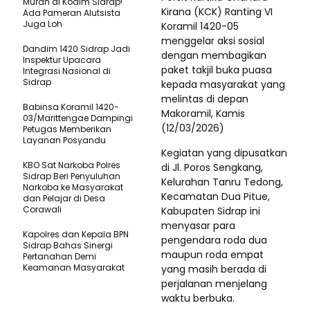
Murah di Kodim Sidrap!
Kirana (KCK) Ranting VI
Ada Pameran Alutsista
Juga Loh
Koramil 1420-05
menggelar aksi sosial
Dandim 1420 Sidrap Jadi
dengan membagikan
Inspektur Upacara
paket takjil buka puasa
Integrasi Nasional di
Sidrap
kepada masyarakat yang
melintas di depan
Babinsa Koramil 1420-
Makoramil, Kamis
03/Marittengae Dampingi
(12/03/2026)
Petugas Memberikan
Layanan Posyandu
Kegiatan yang dipusatkan
KBO Sat Narkoba Polres
di Jl. Poros Sengkang,
Sidrap Beri Penyuluhan
Kelurahan Tanru Tedong,
Narkoba ke Masyarakat
Kecamatan Dua Pitue,
dan Pelajar di Desa
Corawali
Kabupaten Sidrap ini
menyasar para
Kapolres dan Kepala BPN
pengendara roda dua
Sidrap Bahas Sinergi
maupun roda empat
Pertanahan Demi
Keamanan Masyarakat
yang masih berada di
perjalanan menjelang
waktu berbuka.