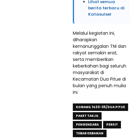
Lihat semua
berita terbaru di
Katasulsel
Melalui kegiatan ini,
diharapkan
kemanunggalan TNI dan
rakyat semakin erat,
serta memberikan
keberkahan bagi seluruh
masyarakat di
Kecamatan Dua Pitue di
bulan yang penuh mulia
ini.
KORAMIL 1420-05/DUA PITUE
PAKET TAKJIL
PENGENDARA
PERSIT
TEBAR KEBAIKAN