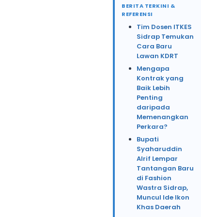
BERITA TERKINI &
REFERENSI
Tim Dosen ITKES
Sidrap Temukan
Cara Baru
Lawan KDRT
Mengapa
Kontrak yang
Baik Lebih
Penting
daripada
Memenangkan
Perkara?
Bupati
Syaharuddin
Alrif Lempar
Tantangan Baru
di Fashion
Wastra Sidrap,
Muncul Ide Ikon
Khas Daerah