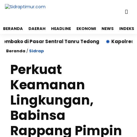
BERANDA
DAERAH
HEADLINE
EKONOMI
NEWS
INDEKS
ko di Pasar Sentral Tanru Tedong
Kapolres Sidrap
Beranda
/
Sidrap
Perkuat
Keamanan
Lingkungan,
Babinsa
Rappang Pimpin