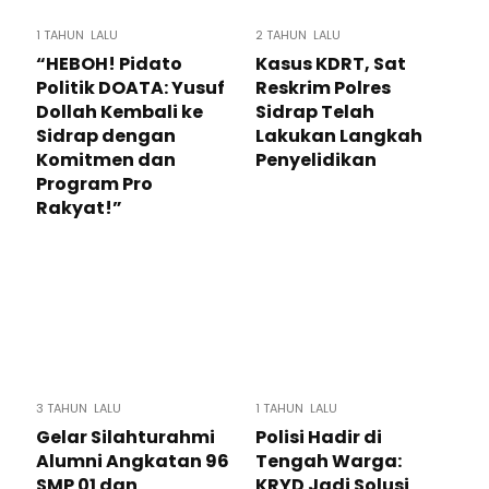
1 TAHUN LALU
2 TAHUN LALU
“HEBOH! Pidato
Kasus KDRT, Sat
Politik DOATA: Yusuf
Reskrim Polres
Dollah Kembali ke
Sidrap Telah
Sidrap dengan
Lakukan Langkah
Komitmen dan
Penyelidikan
Program Pro
Rakyat!”
3 TAHUN LALU
1 TAHUN LALU
Gelar Silahturahmi
Polisi Hadir di
Alumni Angkatan 96
Tengah Warga:
SMP 01 dan
KRYD Jadi Solusi