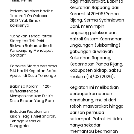
TMMD Ke-118
bagi masyarakat, Babinsa
Kelurahan Rappang dari
Pertamina akan hadir di
Koramil 1420-06/Panca
“Inacraft On October
Rijang, Serma Syahniawan
2023”, Yuk Simak
Koleksinya
Dani, memimpin
langsung pelaksanaan
“Langkah Tepat: Patroli
patroli Sistem Keamanan
Sinergitas TNI-Polri
Lingkungan (Siskamling)
Ridwan Baharuddin di
Pancarijang Mendapat
gabungan di wilayah
Sorotan”
Kelurahan Rappang,
Kecamatan Panca Rijang,
Kapolres Sidrap bersama
Kabupaten Sidrap, Sabtu
PJU Hadiri Kegiatan Safari
Apdesi di Desa Tonronge
malam (14/03/2026).
Babinsa Koramil 1420-
Kegiatan ini melibatkan
03/Marittengae
berbagai komponen
Memperkenalkan Diri Ke
pendukung, mulai dari
Desa Binaan Yang Baru
tokoh masyarakat hingga
Bidadari Pedalaman:
barisan pemuda
Kisah Tragis Ariel Sharon,
setempat. Patroli ini tidak
Tenaga Medis di
hanya sekadar
Donggala
memantau keamanan