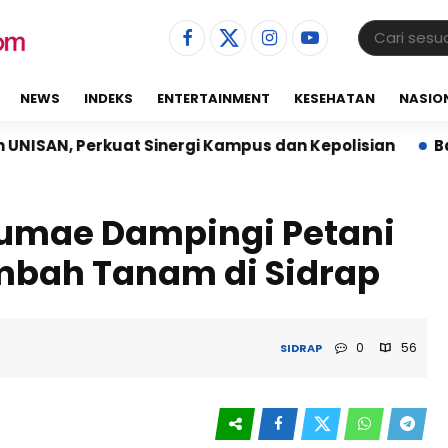
NEWS
INDEKS
ENTERTAINMENT
KESEHATAN
NASIO
t Sinergi Kampus dan Kepolisian
Babinsa Koramil 
lumae Dampingi Petani
mbah Tanam di Sidrap
0
56
SIDRAP