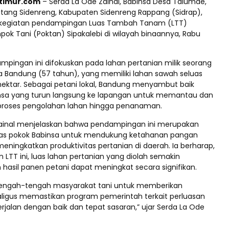
ptimur.com
– Serda La Ode Zainal, Babinsa Desa Talumae,
ng Sidenreng, Kabupaten Sidenreng Rappang (Sidrap),
kegiatan pendampingan Luas Tambah Tanam (LTT)
ok Tani (Poktan) Sipakalebi di wilayah binaannya, Rabu
mpingan ini difokuskan pada lahan pertanian milik seorang
 Bandung (57 tahun), yang memiliki lahan sawah seluas
 hektar. Sebagai petani lokal, Bandung menyambut baik
nsa yang turun langsung ke lapangan untuk memantau dan
roses pengolahan lahan hingga penanaman.
ainal menjelaskan bahwa pendampingan ini merupakan
gas pokok Babinsa untuk mendukung ketahanan pangan
meningkatkan produktivitas pertanian di daerah. Ia berharap,
n LTT ini, luas lahan pertanian yang diolah semakin
hasil panen petani dapat meningkat secara signifikan.
 tengah-tengah masyarakat tani untuk memberikan
ligus memastikan program pemerintah terkait perluasan
rjalan dengan baik dan tepat sasaran,” ujar Serda La Ode