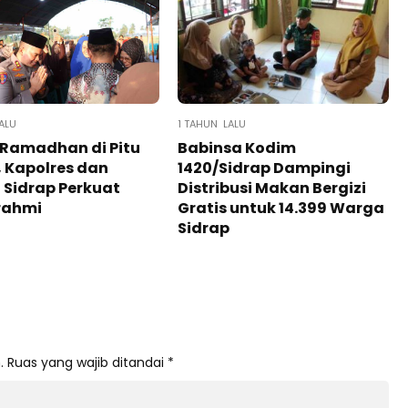
ALU
1 TAHUN LALU
 Ramadhan di Pitu
Babinsa Kodim
 Kapolres dan
1420/Sidrap Dampingi
 Sidrap Perkuat
Distribusi Makan Bergizi
rahmi
Gratis untuk 14.399 Warga
Sidrap
.
Ruas yang wajib ditandai
*