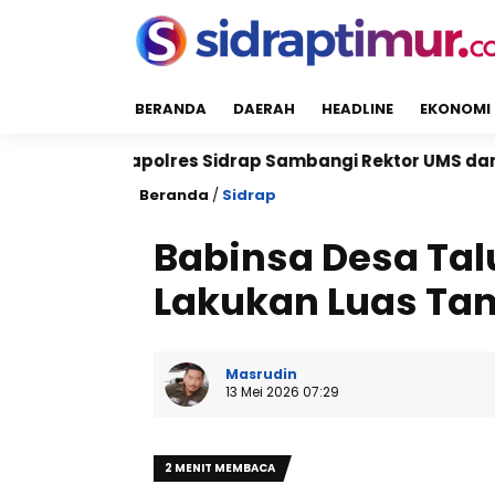
BERANDA
DAERAH
HEADLINE
EKONOMI
polres Sidrap Sambangi Rektor UMS dan UNISAN, Perkua
Beranda
/
Sidrap
Babinsa Desa Ta
Lakukan Luas Ta
Masrudin
13 Mei 2026 07:29
2 MENIT MEMBACA