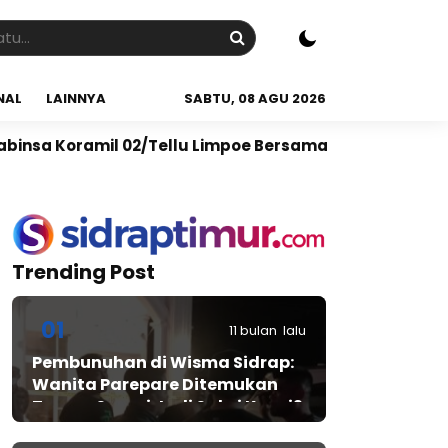
NAL
LAINNYA
SABTU, 08 AGU 2026
02/Tellu Limpoe Bersama Warga Gelar Karya Bakti Bers
Trending Post
01
11 bulan lalu
Pembunuhan di Wisma Sidrap:
Wanita Parepare Ditemukan
Tewas, Suami Jadi Saksi Kunci?