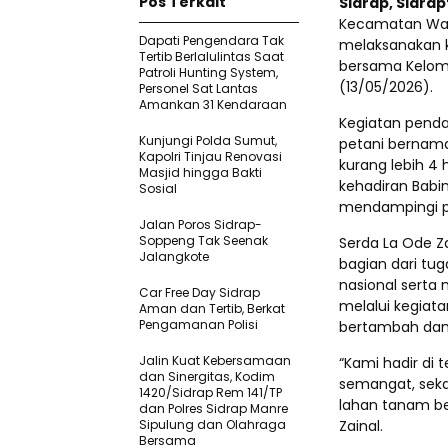
Pos Terkait
Sidrap, Sidra
Kecamatan Wata
Dapati Pengendara Tak
melaksanakan 
Tertib Berlalulintas Saat
bersama Kelomp
Patroli Hunting System,
(13/05/2026).
Personel Sat Lantas
Amankan 31 Kendaraan
Kegiatan penda
Kunjungi Polda Sumut,
petani bernama
Kapolri Tinjau Renovasi
kurang lebih 4
Masjid hingga Bakti
kehadiran Babi
Sosial
mendampingi p
Jalan Poros Sidrap-
Soppeng Tak Seenak
Serda La Ode Z
Jalangkote
bagian dari tu
nasional serta 
Car Free Day Sidrap
melalui kegiata
Aman dan Tertib, Berkat
Pengamanan Polisi
bertambah dan 
Jalin Kuat Kebersamaan
“Kami hadir di
dan Sinergitas, Kodim
semangat, seka
1420/Sidrap Rem 141/TP
lahan tanam be
dan Polres Sidrap Manre
Sipulung dan Olahraga
Zainal.
Bersama