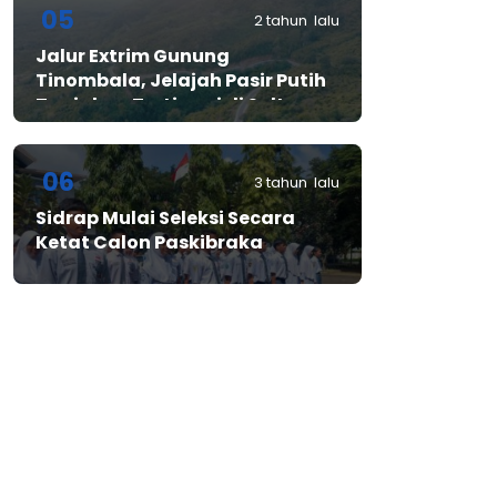
05
2 tahun lalu
Jalur Extrim Gunung
Tinombala, Jelajah Pasir Putih
Tanjakan Tertinggi di Sulteng
06
3 tahun lalu
Sidrap Mulai Seleksi Secara
Ketat Calon Paskibraka