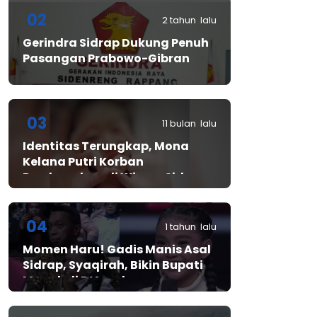
02
2 tahun lalu
Gerindra Sidrap Dukung Penuh
Pasangan Prabowo-Gibran
03
11 bulan lalu
Identitas Terungkap, Mona
Kelana Putri Korban
Pembunuhan di Wisma Sidrap
04
1 tahun lalu
Momen Haru! Gadis Manis Asal
Sidrap, Syaqirah, Bikin Bupati
Mewek di D’Academy​