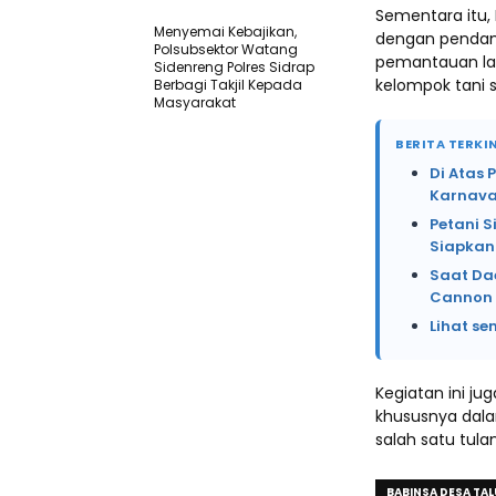
Sementara itu,
Menyemai Kebajikan,
dengan pendamp
Polsubsektor Watang
pemantauan la
Sidenreng Polres Sidrap
kelompok tani 
Berbagi Takjil Kepada
Masyarakat
BERITA TERKIN
Di Atas 
Karnava
Petani 
Siapkan
Saat Da
Cannon 
Lihat se
Kegiatan ini ju
khususnya dal
salah satu tul
BABINSA DESA TA