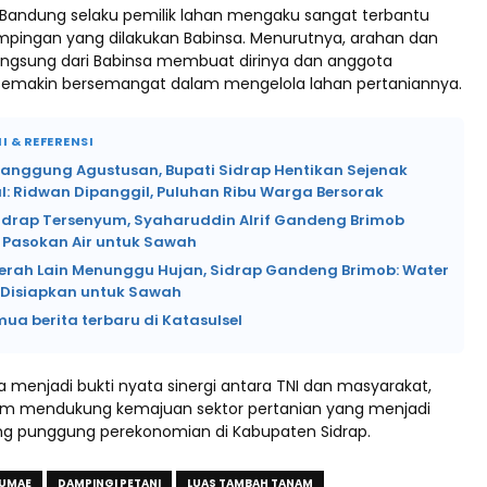
 Bandung selaku pemilik lahan mengaku sangat terbantu
ingan yang dilakukan Babinsa. Menurutnya, arahan dan
ngsung dari Babinsa membuat dirinya dan anggota
semakin bersemangat dalam mengelola lahan pertaniannya.
I & REFERENSI
Panggung Agustusan, Bupati Sidrap Hentikan Sejenak
l: Ridwan Dipanggil, Puluhan Ribu Warga Bersorak
Sidrap Tersenyum, Syaharuddin Alrif Gandeng Brimob
 Pasokan Air untuk Sawah
erah Lain Menunggu Hujan, Sidrap Gandeng Brimob: Water
Disiapkan untuk Sawah
mua berita terbaru di Katasulsel
ga menjadi bukti nyata sinergi antara TNI dan masyarakat,
am mendukung kemajuan sektor pertanian yang menjadi
ang punggung perekonomian di Kabupaten Sidrap.
LUMAE
DAMPINGI PETANI
LUAS TAMBAH TANAM