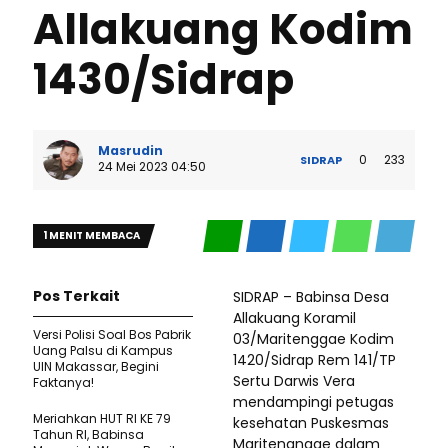
Allakuang Kodim
1430/Sidrap
Masrudin
0
233
SIDRAP
24 Mei 2023 04:50
1 MENIT MEMBACA
Pos Terkait
SIDRAP – Babinsa Desa
Allakuang Koramil
Versi Polisi Soal Bos Pabrik
03/Maritenggae Kodim
Uang Palsu di Kampus
1420/Sidrap Rem 141/TP
UIN Makassar, Begini
Sertu Darwis Vera
Faktanya!
mendampingi petugas
Meriahkan HUT RI KE 79
kesehatan Puskesmas
Tahun RI, Babinsa
Maritengngae dalam