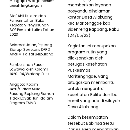
Mengajak Warga Bersih-
memberikan layanan
bersih lingkungan
posyandu dihalaman
Staf Ahli Hukum dan
kantor Desa Allakuang
Pemerintahan Buka
kec Maritenggae kab
Kegiatan Penyusunan
Sidenreng Rappang, Rabu
SOP Pemkab Lutim Tahun
2023
(24/05/23).
Selamat Jalan, Pejuang
Kegiatan ini merupakan
Sidrap: Sekretaris DPRD
program rutin yang
Andi M. Faisal Berpulang
dilaksanakan oleh
petugas kesehatan
Pembersihan Pasar
Lawawoi oleh Koramil
Puskesmas
1420-04/Watang Pulu
Maritengngae, yang
ditugaskan membantu
Anggota Kodim
untuk mengontrol
1420/Sidrap Mulai
Pasang Boplang Rumah
kesehatan Balita dan Ibu
Tidak Layak Huni dalam
hamil yang ada di wilayah
Program TMMD
Desa Allakuang.
Dalam kesempatan
tersebut Babinsa Sertu
Darwis Vera mengatakan