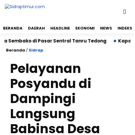
BERANDA
DAERAH
HEADLINE
EKONOMI
NEWS
INDEKS
embako di Pasar Sentral Tanru Tedong
Kapolres Si
Beranda
/
Sidrap
Pelayanan
Posyandu di
Dampingi
Langsung
Babinsa Desa