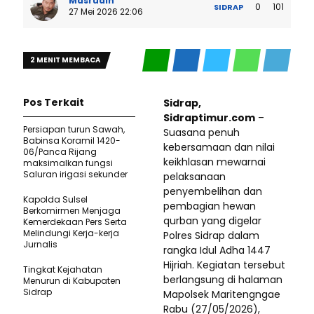
Masrudin
0
101
SIDRAP
27 Mei 2026 22:06
2 MENIT MEMBACA
Pos Terkait
Sidrap,
Sidraptimur.com
–
Persiapan turun Sawah,
Suasana penuh
Babinsa Koramil 1420-
kebersamaan dan nilai
06/Panca Rijang
keikhlasan mewarnai
maksimalkan fungsi
Saluran irigasi sekunder
pelaksanaan
penyembelihan dan
Kapolda Sulsel
pembagian hewan
Berkomirmen Menjaga
qurban yang digelar
Kemerdekaan Pers Serta
Melindungi Kerja-kerja
Polres Sidrap dalam
Jurnalis
rangka Idul Adha 1447
Hijriah. Kegiatan tersebut
Tingkat Kejahatan
berlangsung di halaman
Menurun di Kabupaten
Sidrap
Mapolsek Maritengngae
Rabu (27/05/2026),