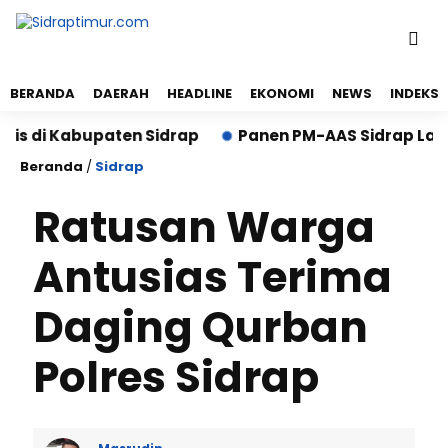
BERANDA
DAERAH
HEADLINE
EKONOMI
NEWS
INDEKS
 di Kabupaten Sidrap
Panen PM-AAS Sidrap Lampaui 
Beranda
/
Sidrap
Ratusan Warga
Antusias Terima
Daging Qurban
Polres Sidrap