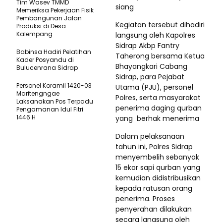
Tim Wasev TMMD
siang
Memeriksa Pekerjaan Fisik
Pembangunan Jalan
Kegiatan tersebut dihadiri
Produksi di Desa
Kalempang
langsung oleh Kapolres
Sidrap Akbp Fantry
Babinsa Hadiri Pelatihan
Taherong bersama Ketua
Kader Posyandu di
Bhayangkari Cabang
Bulucenrana Sidrap
Sidrap, para Pejabat
Personel Koramil 1420-03
Utama (PJU), personel
Maritengngae
Polres, serta masyarakat
Laksanakan Pos Terpadu
penerima daging qurban
Pengamanan Idul Fitri
1446 H
yang berhak menerima
Dalam pelaksanaan
tahun ini, Polres Sidrap
menyembelih sebanyak
15 ekor sapi qurban yang
kemudian didistribusikan
kepada ratusan orang
penerima. Proses
penyerahan dilakukan
secara langsung oleh