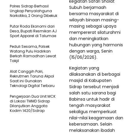
kegiatan Safari Sholat
Polres Sidrap Berhasil
Subuh berjamaah
Ungkap Penyalahguna
bersama masyarakat di
Narkotika, 2 Orang Dibekuk
wilayah binaan masing-
masing sebagai upaya
Putar Roda Ekonomi dari
Desa, Bupati Resmikan AJ
mempererat silaturahmi
Sport Apparel di Talumae
dan meningkatkan
hubungan yang harmonis
Peduli Sesama, Polsek
dengan warga, Senin
Watang Pulu Hadirkan
Berkah Ramadhan Lewat
(15/06/2026).
Takjil
Kegiatan yang
Alat Canggih Polri,
dilaksanakan di berbagai
Rekrutmen Taruna Akpol
masjid di Kabupaten
Saat ini Gunakan
Teknologi Digital Terbaru
Sidrap tersebut menjadi
salah satu sarana bagi
Pengerjaan Dua Unit MCK
Babinsa untuk hadir di
di Lokasi TMMD Sidrap
tengah masyarakat
Dilanjutkan Anggota
Kodim 1420/Sidrap
sekaligus memperkuat
nilai-nilai keagamaan dan
kebersamaan. Selain
melaksanakan ibadah