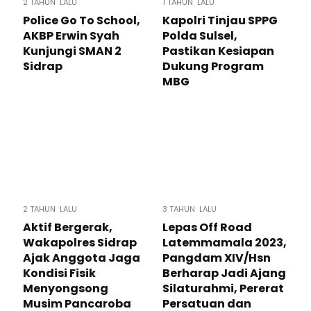
2 TAHUN LALU
1 TAHUN LALU
Police Go To School,
Kapolri Tinjau SPPG
AKBP Erwin Syah
Polda Sulsel,
Kunjungi SMAN 2
Pastikan Kesiapan
Sidrap
Dukung Program
MBG
2 TAHUN LALU
3 TAHUN LALU
Aktif Bergerak,
Lepas Off Road
Wakapolres Sidrap
Latemmamala 2023,
Ajak Anggota Jaga
Pangdam XIV/Hsn
Kondisi Fisik
Berharap Jadi Ajang
Menyongsong
Silaturahmi, Pererat
Musim Pancaroba
Persatuan dan