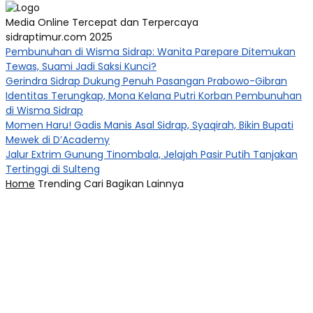
Media Online Tercepat dan Terpercaya
sidraptimur.com 2025
Pembunuhan di Wisma Sidrap: Wanita Parepare Ditemukan
Tewas, Suami Jadi Saksi Kunci?
Gerindra Sidrap Dukung Penuh Pasangan Prabowo-Gibran
Identitas Terungkap, Mona Kelana Putri Korban Pembunuhan
di Wisma Sidrap
Momen Haru! Gadis Manis Asal Sidrap, Syaqirah, Bikin Bupati
Mewek di D’Academy​
Jalur Extrim Gunung Tinombala, Jelajah Pasir Putih Tanjakan
Tertinggi di Sulteng
Home
Trending
Cari
Bagikan
Lainnya