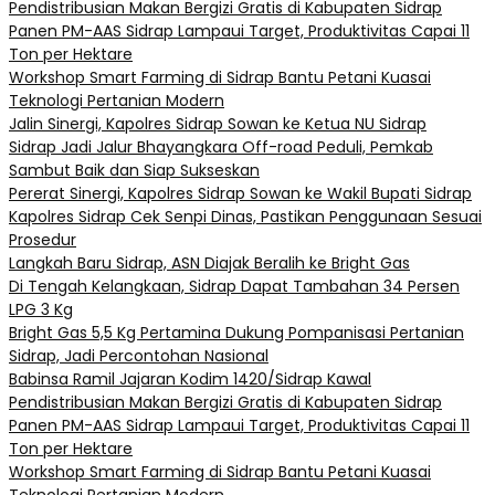
Pendistribusian Makan Bergizi Gratis di Kabupaten Sidrap
Panen PM-AAS Sidrap Lampaui Target, Produktivitas Capai 11
Ton per Hektare
Workshop Smart Farming di Sidrap Bantu Petani Kuasai
Teknologi Pertanian Modern
Jalin Sinergi, Kapolres Sidrap Sowan ke Ketua NU Sidrap
Sidrap Jadi Jalur Bhayangkara Off-road Peduli, Pemkab
Sambut Baik dan Siap Sukseskan
Pererat Sinergi, Kapolres Sidrap Sowan ke Wakil Bupati Sidrap
Kapolres Sidrap Cek Senpi Dinas, Pastikan Penggunaan Sesuai
Prosedur
Langkah Baru Sidrap, ASN Diajak Beralih ke Bright Gas
Di Tengah Kelangkaan, Sidrap Dapat Tambahan 34 Persen
LPG 3 Kg
Bright Gas 5,5 Kg Pertamina Dukung Pompanisasi Pertanian
Sidrap, Jadi Percontohan Nasional
Babinsa Ramil Jajaran Kodim 1420/Sidrap Kawal
Pendistribusian Makan Bergizi Gratis di Kabupaten Sidrap
Panen PM-AAS Sidrap Lampaui Target, Produktivitas Capai 11
Ton per Hektare
Workshop Smart Farming di Sidrap Bantu Petani Kuasai