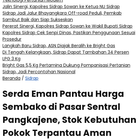
Teknologi Pertanian Modern
Jalin Sinergi, Kapolres Sidrap Sowan ke Ketua NU Sidrap
Sidrap Jadi Jalur Bhayangkara Off-road Peduli, Pemkab
Sambut Baik dan Siap Sukseskan
Pererat Sinergi, Kapolres Sidrap Sowan ke Wakil Bupati Sidrap
Kapolres Sidrap Cek Senpi Dinas, Pastikan Penggunaan Sesuai
Prosedur
Langkah Baru Sidrap, ASN Diajak Beralih ke Bright Gas
Di Tengah Kelangkaan, Sidrap Dapat Tambahan 34 Persen
LPG 3 Kg
Bright Gas 5,5 Kg Pertamina Dukung Pompanisasi Pertanian
Sidrap, Jadi Percontohan Nasional
Beranda
/
Sidrap
Serda Eman Pantau Harga
Sembako di Pasar Sentral
Pangkajene, Stok Kebutuhan
Pokok Terpantau Aman