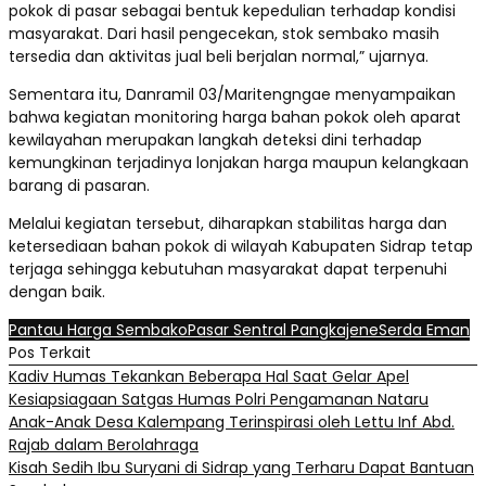
pokok di pasar sebagai bentuk kepedulian terhadap kondisi
masyarakat. Dari hasil pengecekan, stok sembako masih
tersedia dan aktivitas jual beli berjalan normal,” ujarnya.
Sementara itu, Danramil 03/Maritengngae menyampaikan
bahwa kegiatan monitoring harga bahan pokok oleh aparat
kewilayahan merupakan langkah deteksi dini terhadap
kemungkinan terjadinya lonjakan harga maupun kelangkaan
barang di pasaran.
Melalui kegiatan tersebut, diharapkan stabilitas harga dan
ketersediaan bahan pokok di wilayah Kabupaten Sidrap tetap
terjaga sehingga kebutuhan masyarakat dapat terpenuhi
dengan baik.
Pantau Harga Sembako
Pasar Sentral Pangkajene
Serda Eman
Pos Terkait
Kadiv Humas Tekankan Beberapa Hal Saat Gelar Apel
Kesiapsiagaan Satgas Humas Polri Pengamanan Nataru
Anak-Anak Desa Kalempang Terinspirasi oleh Lettu Inf Abd.
Rajab dalam Berolahraga
Kisah Sedih Ibu Suryani di Sidrap yang Terharu Dapat Bantuan