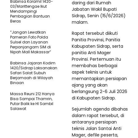
Babinsa Koramil 1420-
daring dari Rumah
03/Marittengae Ikut
Jabatan Wakil Bupati
Mendampingi
Sidrap, Senin (15/6/2026)
Pembagian Bantuan
Beras
malam.
”Jangan Lewatkan
Rapat tersebut diikuti
Pameran Foto Polda
Panitia Provinsi, Panitia
Sulsel dan Layanan
Kabupaten Sidrap, serta
Perpanjangam SIM di
Nipah Mall Makassar”
panitia Anti Mager
Provinsi. Pertemuan itu
Babinsa Jajaran Kodim
membahas berbagai
1420/Sidrap Laksanakan
aspek teknis untuk
Safari Salat Subuh
Berjamaah di Wilayah
memantapkan persiapan
Binaan
ajang yang akan
berlangsung 2-6 Juli 2026
Massa Reuni 212 Hanya
di Kabupaten Sidrap.
Bisa Sampai Thamrin,
Putar Balik ke HI Sambil
Salawat
Sejumlah agenda dibahas
dalam rapat tersebut, di
antaranya persiapan
teknis Jalan Santai Anti
Mager, defile peserta,