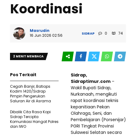
Koordinasi
Masrudin
0
74
SIDRAP
16 Jun 2026 02:56
2 MENIT MEMBACA
Pos Terkait
Sidrap,
Sidraptimur.com
–
Cegah Banjir, Batiops
Wakil Bupati Sidrap,
Kodim 1420/Sidrap
Nurkanaah, mengikuti
Pimpin Pengerukan
rapat koordinasi teknis
Saluran Air di Asrama
kepanitiaan Pekan
Dibalik Cita Rasa Kopi
Olahraga, Seni, dan
Sidrap Tercipta
Pembelajaran (Porsenijar)
Komunikasi Hangat Polres
PGRI Tingkat Provinsi
dan IWO
Sulawesi Selatan secara