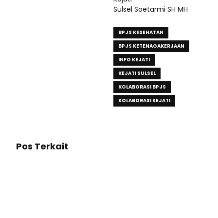
Sulsel Soetarmi SH MH
BPJS KESEHATAN
BPJS KETENAGAKERJAAN
INFO KEJATI
KEJATI SULSEL
KOLABORASI BPJS
KOLABORASI KEJATI
Pos Terkait