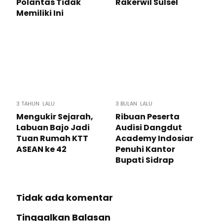
Polantas Tidak
Rakerwil Sulsel
Memiliki Ini
3 TAHUN LALU
3 BULAN LALU
Mengukir Sejarah,
Ribuan Peserta
Labuan Bajo Jadi
Audisi Dangdut
Tuan Rumah KTT
Academy Indosiar
ASEAN ke 42
Penuhi Kantor
Bupati Sidrap
Tidak ada komentar
Tinggalkan Balasan