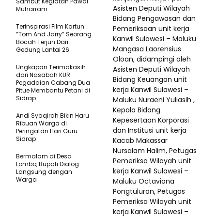
Sambut Kegiatan Pawai
Asisten Deputi Wilayah
Muharram
Bidang Pengawasan dan
Terinspirasi Film Kartun
Pemeriksaan unit kerja
“Tom And Jarry” Seorang
Kanwil Sulawesi – Maluku
Bocah Terjun Dari
Mangasa Laorensius
Gedung Lantai 26
Oloan, didampingi oleh
Ungkapan Terimakasih
Asisten Deputi Wilayah
dari Nasabah KUR
Bidang Keuangan unit
Pegadaian Cabang Dua
kerja Kanwil Sulawesi –
Pitue Membantu Petani di
Sidrap
Maluku Nuraeni Yuliasih ,
Kepala Bidang
Andi Syaqirah Bikin Haru
Kepesertaan Korporasi
Ribuan Warga di
dan Institusi unit kerja
Peringatan Hari Guru
Sidrap
Kacab Makassar
Nursalam Halim, Petugas
Bermalam di Desa
Pemeriksa Wilayah unit
Lombo, Bupati Dialog
kerja Kanwil Sulawesi –
Langsung dengan
Warga
Maluku Octaviana
Pongtuluran, Petugas
Pemeriksa Wilayah unit
kerja Kanwil Sulawesi –