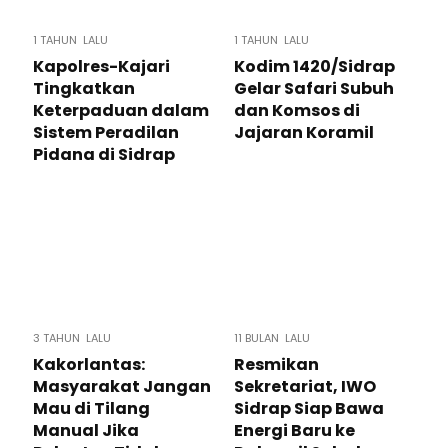
1 TAHUN LALU
1 TAHUN LALU
Kapolres-Kajari
Kodim 1420/Sidrap
Tingkatkan
Gelar Safari Subuh
Keterpaduan dalam
dan Komsos di
Sistem Peradilan
Jajaran Koramil
Pidana di Sidrap
3 TAHUN LALU
11 BULAN LALU
Kakorlantas:
Resmikan
Masyarakat Jangan
Sekretariat, IWO
Mau di Tilang
Sidrap Siap Bawa
Manual Jika
Energi Baru ke