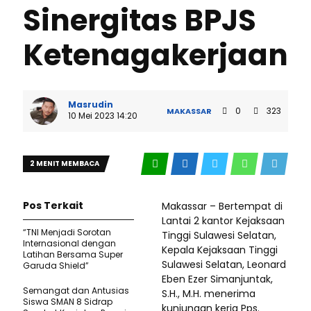
Sinergitas BPJS
Ketenagakerjaan
Masrudin
0
323
MAKASSAR
10 Mei 2023 14:20
2 MENIT MEMBACA
Pos Terkait
Makassar – Bertempat di
Lantai 2 kantor Kejaksaan
“TNI Menjadi Sorotan
Tinggi Sulawesi Selatan,
Internasional dengan
Kepala Kejaksaan Tinggi
Latihan Bersama Super
Sulawesi Selatan, Leonard
Garuda Shield”
Eben Ezer Simanjuntak,
Semangat dan Antusias
S.H., M.H. menerima
Siswa SMAN 8 Sidrap
kunjungan kerja Pps.