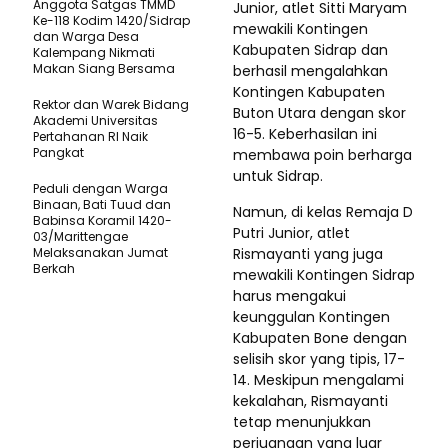
Anggota Satgas TMMD
Junior, atlet Sitti Maryam
Ke-118 Kodim 1420/Sidrap
mewakili Kontingen
dan Warga Desa
Kabupaten Sidrap dan
Kalempang Nikmati
Makan Siang Bersama
berhasil mengalahkan
Kontingen Kabupaten
Rektor dan Warek Bidang
Buton Utara dengan skor
Akademi Universitas
16-5. Keberhasilan ini
Pertahanan RI Naik
Pangkat
membawa poin berharga
untuk Sidrap.
Peduli dengan Warga
Binaan, Bati Tuud dan
Namun, di kelas Remaja D
Babinsa Koramil 1420-
Putri Junior, atlet
03/Marittengae
Melaksanakan Jumat
Rismayanti yang juga
Berkah
mewakili Kontingen Sidrap
harus mengakui
keunggulan Kontingen
Kabupaten Bone dengan
selisih skor yang tipis, 17-
14. Meskipun mengalami
kekalahan, Rismayanti
tetap menunjukkan
perjuangan yang luar