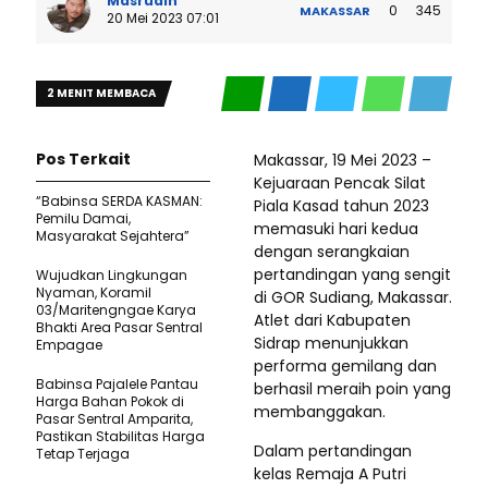
Masrudin
0
345
MAKASSAR
20 Mei 2023 07:01
2 MENIT MEMBACA
Pos Terkait
Makassar, 19 Mei 2023 –
Kejuaraan Pencak Silat
“Babinsa SERDA KASMAN:
Piala Kasad tahun 2023
Pemilu Damai,
memasuki hari kedua
Masyarakat Sejahtera”
dengan serangkaian
pertandingan yang sengit
Wujudkan Lingkungan
Nyaman, Koramil
di GOR Sudiang, Makassar.
03/Maritengngae Karya
Atlet dari Kabupaten
Bhakti Area Pasar Sentral
Sidrap menunjukkan
Empagae
performa gemilang dan
Babinsa Pajalele Pantau
berhasil meraih poin yang
Harga Bahan Pokok di
membanggakan.
Pasar Sentral Amparita,
Pastikan Stabilitas Harga
Dalam pertandingan
Tetap Terjaga
kelas Remaja A Putri