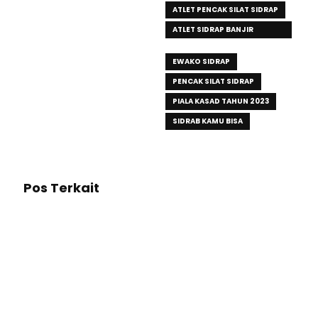
ATLET PENCAK SILAT SIDRAP
ATLET SIDRAP BANJIR
KEMENANGAN
EWAKO SIDRAP
PENCAK SILAT SIDRAP
PIALA KASAD TAHUN 2023
SIDRAB KAMU BISA
Pos Terkait