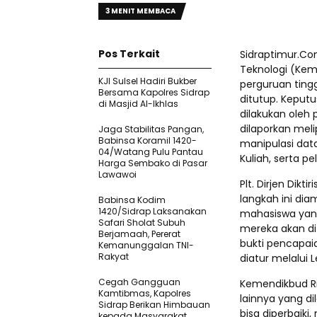
3 MENIT MEMBACA
Pos Terkait
Sidraptimur.Co
Teknologi (Ke
KJI Sulsel Hadiri Bukber
perguruan tingg
Bersama Kapolres Sidrap
ditutup. Keputu
di Masjid Al-Ikhlas
dilakukan oleh
dilaporkan meli
Jaga Stabilitas Pangan,
Babinsa Koramil 1420-
manipulasi dat
04/Watang Pulu Pantau
Kuliah, serta p
Harga Sembako di Pasar
Lawawoi
Plt. Dirjen Dik
langkah ini di
Babinsa Kodim
1420/Sidrap Laksanakan
mahasiswa yang
Safari Sholat Subuh
mereka akan dif
Berjamaah, Pererat
bukti pencapaia
Kemanunggalan TNI-
Rakyat
diatur melalui 
Cegah Gangguan
Kemendikbud Ri
Kamtibmas, Kapolres
lainnya yang d
Sidrap Berikan Himbauan
bisa diperbaik
kepada Masyarakat