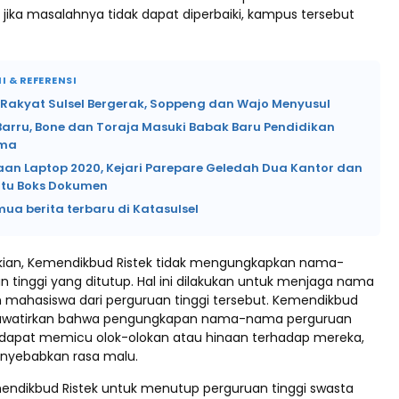
jika masalahnya tidak dapat diperbaiki, kampus tersebut
I & REFERENSI
 Rakyat Sulsel Bergerak, Soppeng dan Wajo Menyusul
Barru, Bone dan Toraja Masuki Babak Baru Pendidikan
ama
an Laptop 2020, Kejari Parepare Geledah Dua Kantor dan
tu Boks Dokumen
mua berita terbaru di Katasulsel
kian, Kemendikbud Ristek tidak mengungkapkan nama-
 tinggi yang ditutup. Hal ini dilakukan untuk menjaga nama
n mahasiswa dari perguruan tinggi tersebut. Kemendikbud
awatirkan bahwa pengungkapan nama-nama perguruan
t dapat memicu olok-olokan atau hinaan terhadap mereka,
nyebabkan rasa malu.
ndikbud Ristek untuk menutup perguruan tinggi swasta