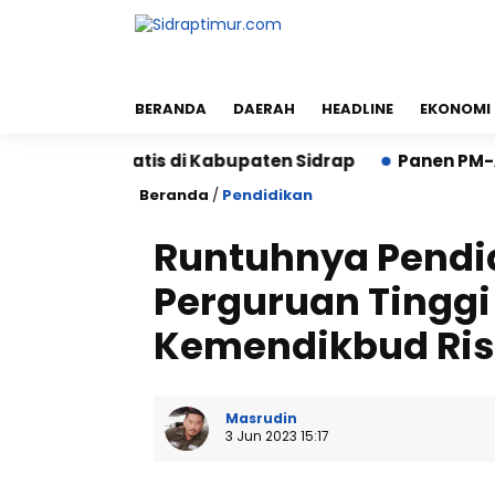
BERANDA
DAERAH
HEADLINE
EKONOMI
i Gratis di Kabupaten Sidrap
Panen PM-AAS Sidrap L
Beranda
/
Pendidikan
Runtuhnya Pendid
Perguruan Tinggi
Kemendikbud Ris
Masrudin
3 Jun 2023 15:17