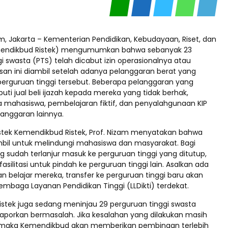
m, Jakarta – Kementerian Pendidikan, Kebudayaan, Riset, dan
mendikbud Ristek) mengumumkan bahwa sebanyak 23
i swasta (PTS) telah dicabut izin operasionalnya atau
san ini diambil setelah adanya pelanggaran berat yang
 perguruan tinggi tersebut. Beberapa pelanggaran yang
puti jual beli ijazah kepada mereka yang tidak berhak,
a mahasiswa, pembelajaran fiktif, dan penyalahgunaan KIP
elanggaran lainnya.
tiristek Kemendikbud Ristek, Prof. Nizam menyatakan bahwa
ambil untuk melindungi mahasiswa dan masyarakat. Bagi
 sudah terlanjur masuk ke perguruan tinggi yang ditutup,
asilitasi untuk pindah ke perguruan tinggi lain. Asalkan ada
n belajar mereka, transfer ke perguruan tinggi baru akan
Lembaga Layanan Pendidikan Tinggi (LLDikti) terdekat.
stek juga sedang meninjau 29 perguruan tinggi swasta
ilaporkan bermasalah. Jika kesalahan yang dilakukan masih
i, maka Kemendikbud akan memberikan pembinaan terlebih