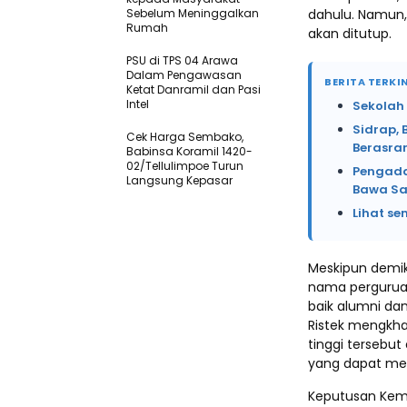
Sebelum Meninggalkan
dahulu. Namun, 
Rumah
akan ditutup.
PSU di TPS 04 Arawa
Dalam Pengawasan
BERITA TERKIN
Ketat Danramil dan Pasi
Intel
Sekolah
Sidrap, 
Cek Harga Sembako,
Berasr
Babinsa Koramil 1420-
02/Tellulimpoe Turun
Pengada
Langsung Kepasar
Bawa Sa
Lihat se
Meskipun demi
nama perguruan
baik alumni da
Ristek mengkh
tinggi tersebu
yang dapat me
Keputusan Keme