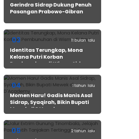
Gerindra Sidrap Dukung Penuh
Pasangan Prabowo-Gibran
03
11 bulan lalu
Identitas Terungkap, Mona
Kelana Putri Korban
Pembunuhan di Wisma Sidrap
04
1 tahun lalu
Momen Haru! Gadis Manis Asal
Sidrap, Syaqirah, Bikin Bupati
Mewek di D’Academy​
05
2 tahun lalu