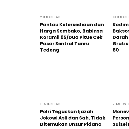
2 BULAN LALU
10 BULAN 
Pantau Ketersediaan dan
Kodim 
Harga Sembako, Babinsa
Bakso
Koramil 05/Dua Pitue Cek
Darah
Pasar Sentral Tanru
Gratis
Tedong
80
1 TAHUN LALU
2 TAHUN 
Polri Tegaskan Ijazah
Monev
Jokowi Asli dan Sah, Tidak
Person
Ditemukan Unsur Pidana
Sulsel