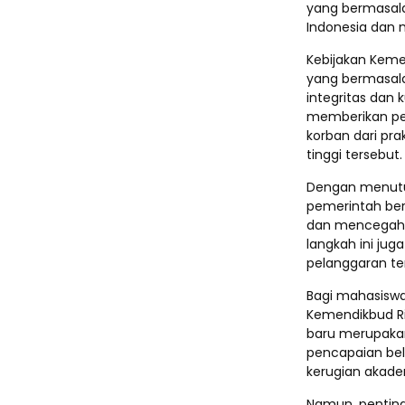
yang bermasala
Indonesia dan 
Kebijakan Keme
yang bermasal
integritas dan k
memberikan pe
korban dari pra
tinggi tersebut.
Dengan menutup
pemerintah ber
dan mencegah p
langkah ini ju
pelanggaran ter
Bagi mahasiswa
Kemendikbud Ri
baru merupakan
pencapaian bel
kerugian akade
Namun, penting