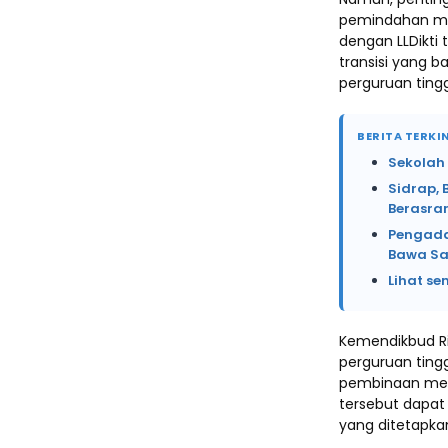
pemindahan mah
dengan LLDikti
transisi yang 
perguruan tingg
BERITA TERKIN
Sekolah
Sidrap, 
Berasr
Pengada
Bawa Sa
Lihat se
Kemendikbud Ri
perguruan tingg
pembinaan menj
tersebut dapat
yang ditetapka