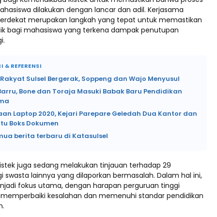
asiswa dilakukan dengan lancar dan adil. Kerjasama
 terdekat merupakan langkah yang tepat untuk memastikan
baik bagi mahasiswa yang terkena dampak penutupan
i.
I & REFERENSI
 Rakyat Sulsel Bergerak, Soppeng dan Wajo Menyusul
Barru, Bone dan Toraja Masuki Babak Baru Pendidikan
ama
an Laptop 2020, Kejari Parepare Geledah Dua Kantor dan
tu Boks Dokumen
mua berita terbaru di Katasulsel
stek juga sedang melakukan tinjauan terhadap 29
i swasta lainnya yang dilaporkan bermasalah. Dalam hal ini,
adi fokus utama, dengan harapan perguruan tinggi
 memperbaiki kesalahan dan memenuhi standar pendidikan
n.