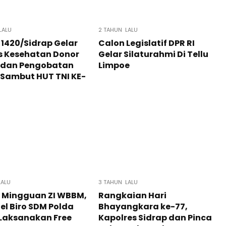
LALU
2 TAHUN LALU
1420/Sidrap Gelar
Calon Legislatif DPR RI
s Kesehatan Donor
Gelar Silaturahmi Di Tellu
 dan Pengobatan
Limpoe
 Sambut HUT TNI KE-
LALU
3 TAHUN LALU
 Mingguan ZI WBBM,
Rangkaian Hari
el Biro SDM Polda
Bhayangkara ke-77,
 Laksanakan Free
Kapolres Sidrap dan Pinca