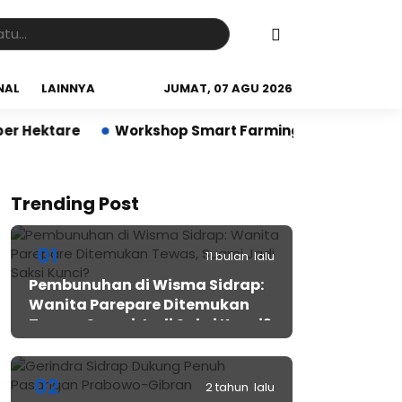
NAL
LAINNYA
JUMAT, 07 AGU 2026
Workshop Smart Farming di Sidrap Bantu Petani K
Trending Post
01
11 bulan lalu
Pembunuhan di Wisma Sidrap:
Wanita Parepare Ditemukan
Tewas, Suami Jadi Saksi Kunci?
02
2 tahun lalu