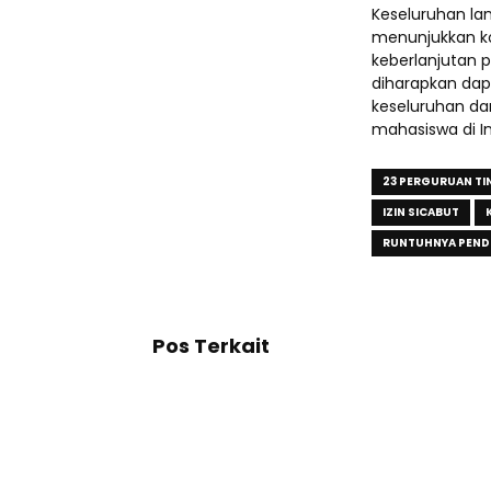
Keseluruhan la
menunjukkan k
keberlanjutan p
diharapkan dap
keseluruhan da
mahasiswa di I
23 PERGURUAN TI
IZIN SICABUT
RUNTUHNYA PENDI
Pos Terkait