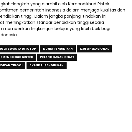
ngkah-langkah yang diambil oleh Kemendikbud Ristek
omitmen pemerintah Indonesia dalam menjaga kualitas dan
endidikan tinggi. Dalam jangka panjang, tindakan ini
at meningkatkan standar pendidikan tinggi secara
n memberikan lingkungan belajar yang lebih baik bagi
ndonesia.
NGGI SWASTA DITUTUP
DUNIA PENDIDIKAN
IZIN OPERASIONAL
KEMENDIKBUD RISTEK
PELANGGARAN BERAT
DIKAN TINGGI
SKANDAL PENDIDIKAN