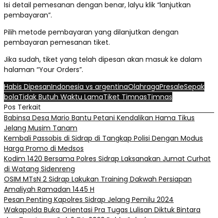
Isi detail pemesanan dengan benar, lalyu klik “lanjutkan
pembayaran”.
Pilih metode pembayaran yang dilanjutkan dengan
pembayaran pemesanan tiket.
Jika sudah, tiket yang telah dipesan akan masuk ke dalam
halaman “Your Orders”.
Habis Dipesan
Indonesia vs argentina
Olahraga
Presale
Sepak
bola
Tidak Butuh Waktu Lama
Tiket Timnas
Timnas
Pos Terkait
Babinsa Desa Mario Bantu Petani Kendalikan Hama Tikus
Jelang Musim Tanam
Kembali Passobis di Sidrap di Tangkap Polisi Dengan Modus
Harga Promo di Medsos
Kodim 1420 Bersama Polres Sidrap Laksanakan Jumat Curhat
di Watang Sidenreng
OSIM MTsN 2 Sidrap Lakukan Training Dakwah Persiapan
Amaliyah Ramadan 1445 H
Pesan Penting Kapolres Sidrap Jelang Pemilu 2024
Wakapolda Buka Orientasi Pra Tugas Lulisan Diktuk Bintara