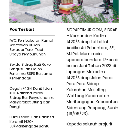
Pos Terkait
SIDRAPTIMUR.COM, SIDRAP
– Komandan Kodim
IWO: Pembakaran Rumah
1420/Sidrap Letkol Inf
Wartawan Bukan
Andika Ari Prihantoro, SE.,
Sekadar Teror, Tapi
M.I.Pol. Memimpin
Upaya Pembunuhan
upacara bendera 17-an di
Sekda Sidrap Ikuti Rakor
bulan Juni Tahun 2023 di
Pengusulan Calon
lapangan Makodim
Penerima BSPS Bersama
1420/Sidrap Jalan Poros
Kemendagri
Pare Pare Sidrap
Cegah P4GN, Kanit I dan
Kelurahan Majjelling
KBO Narkoba Polres
Wattang Kecamatan
Sidrap Beri Penyuluhan ke
Maritengngae Kabupaten
Masyarakat Otting dan
Dongi
Sidenreng Rappang, Senin
(19/06/23).
Bukti Kepedulian Babinsa
Koramil 1420-
Kepada seluruh prajurit
03/Maritenggae Bantu