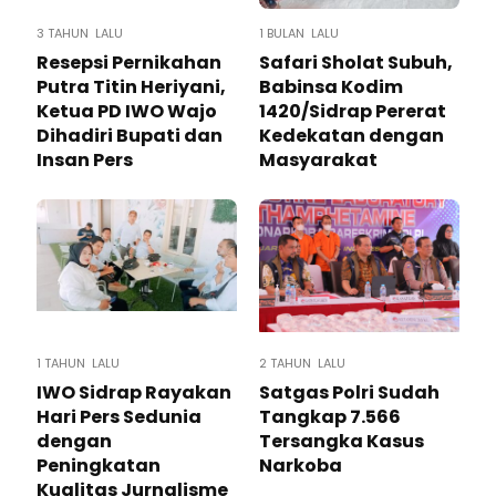
3 TAHUN LALU
1 BULAN LALU
Resepsi Pernikahan
Safari Sholat Subuh,
Putra Titin Heriyani,
Babinsa Kodim
Ketua PD IWO Wajo
1420/Sidrap Pererat
Dihadiri Bupati dan
Kedekatan dengan
Insan Pers
Masyarakat
1 TAHUN LALU
2 TAHUN LALU
IWO Sidrap Rayakan
Satgas Polri Sudah
Hari Pers Sedunia
Tangkap 7.566
dengan
Tersangka Kasus
Peningkatan
Narkoba
Kualitas Jurnalisme