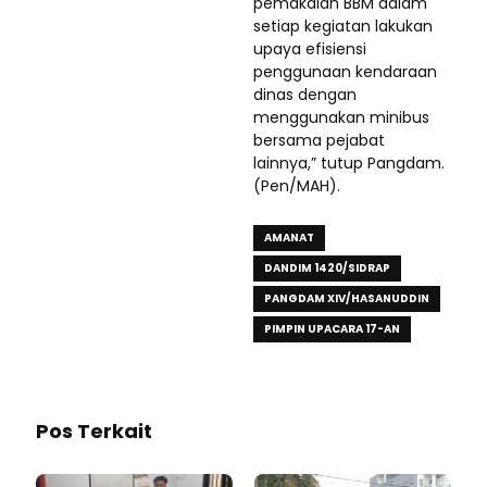
pemakaian BBM dalam
setiap kegiatan lakukan
upaya efisiensi
penggunaan kendaraan
dinas dengan
menggunakan minibus
bersama pejabat
lainnya,” tutup Pangdam.
(Pen/MAH).
AMANAT
DANDIM 1420/SIDRAP
PANGDAM XIV/HASANUDDIN
PIMPIN UPACARA 17-AN
Pos Terkait