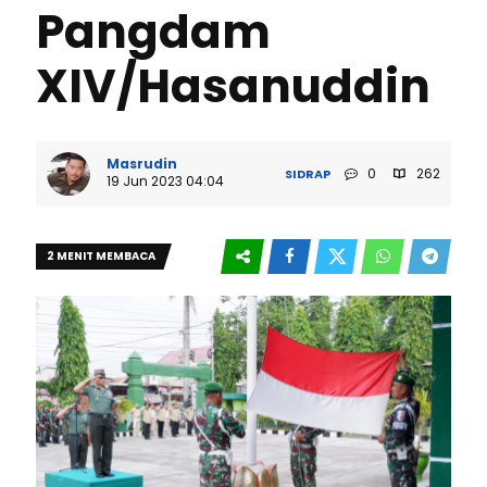
Pangdam
XIV/Hasanuddin
Masrudin
0
262
SIDRAP
19 Jun 2023 04:04
2 MENIT MEMBACA