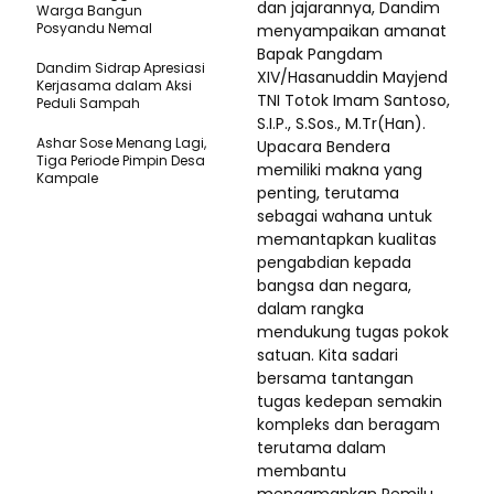
dan jajarannya, Dandim
Warga Bangun
Posyandu Nemal
menyampaikan amanat
Bapak Pangdam
Dandim Sidrap Apresiasi
XIV/Hasanuddin Mayjend
Kerjasama dalam Aksi
TNI Totok Imam Santoso,
Peduli Sampah
S.I.P., S.Sos., M.Tr(Han).
Ashar Sose Menang Lagi,
Upacara Bendera
Tiga Periode Pimpin Desa
memiliki makna yang
Kampale
penting, terutama
sebagai wahana untuk
memantapkan kualitas
pengabdian kepada
bangsa dan negara,
dalam rangka
mendukung tugas pokok
satuan. Kita sadari
bersama tantangan
tugas kedepan semakin
kompleks dan beragam
terutama dalam
membantu
mengamankan Pemilu