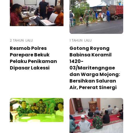
2 TAHUN LALU
1 TAHUN LALU
Resmob Polres
Gotong Royong
Parepare Bekuk
Babinsa Koramil
Pelaku Penikaman
1420-
Dipasar Lakessi
03/Maritengngae
dan Warga Mojong:
Bersihkan Saluran
Air, Pererat Sinergi