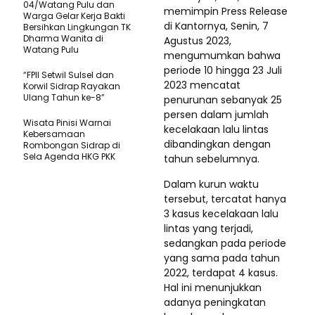
04/Watang Pulu dan
memimpin Press Release
Warga Gelar Kerja Bakti
di Kantornya, Senin, 7
Bersihkan Lingkungan TK
Dharma Wanita di
Agustus 2023,
Watang Pulu
mengumumkan bahwa
periode 10 hingga 23 Juli
“FPII Setwil Sulsel dan
2023 mencatat
Korwil Sidrap Rayakan
Ulang Tahun ke-8”
penurunan sebanyak 25
persen dalam jumlah
Wisata Pinisi Warnai
kecelakaan lalu lintas
Kebersamaan
dibandingkan dengan
Rombongan Sidrap di
Sela Agenda HKG PKK
tahun sebelumnya.
Dalam kurun waktu
tersebut, tercatat hanya
3 kasus kecelakaan lalu
lintas yang terjadi,
sedangkan pada periode
yang sama pada tahun
2022, terdapat 4 kasus.
Hal ini menunjukkan
adanya peningkatan