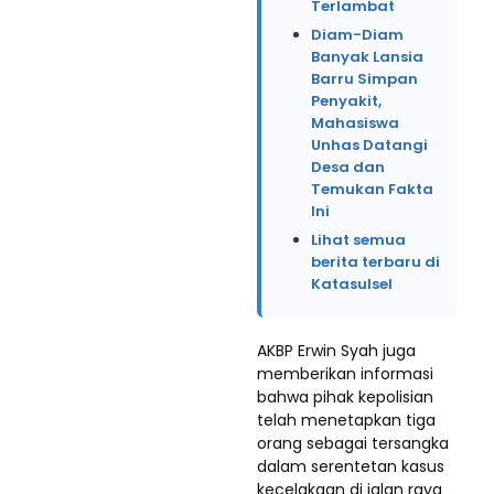
Terlambat
Diam-Diam
Banyak Lansia
Barru Simpan
Penyakit,
Mahasiswa
Unhas Datangi
Desa dan
Temukan Fakta
Ini
Lihat semua
berita terbaru di
Katasulsel
AKBP Erwin Syah juga
memberikan informasi
bahwa pihak kepolisian
telah menetapkan tiga
orang sebagai tersangka
dalam serentetan kasus
kecelakaan di jalan raya