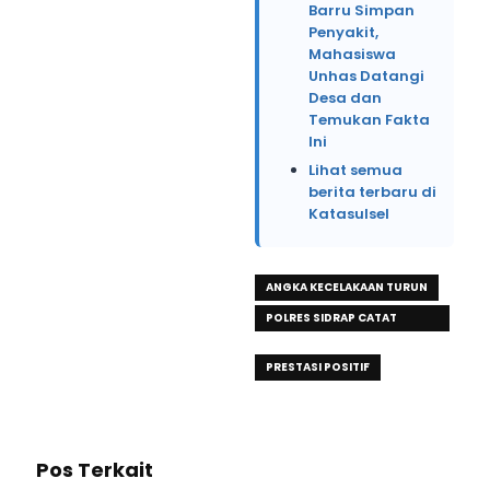
Barru Simpan
Penyakit,
Mahasiswa
Unhas Datangi
Desa dan
Temukan Fakta
Ini
Lihat semua
berita terbaru di
Katasulsel
ANGKA KECELAKAAN TURUN
POLRES SIDRAP CATAT
PRESTASI POSITIF
PRESTASI POSITIF
Pos Terkait