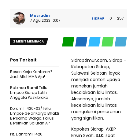
Masrudin
0
257
SIDRAP
7 Agu 2023 10:07
2 MENIT MEMBACA
Pos Terkait
Sidraptimur.com, Sidrap –
Kabupaten Sidrap,
Bosen Kerja Kantoran?
Sulawesi Selatan, layak
Jadi Atlet MMA Aja!
menjadi contoh upaya
menekan jumlah
Babinsa Ramil Tellu
kecalakaan lalu lintas.
Limpoe Sidrap Latih
Anggota Paskibraka
Alasannya, jumlah
kecelakaan lalu lintas
Koramil 1420-02/Tellu
mengalami penurunan
Limpoe Gelar Karya Bhakti
yang signifikan.
Bersama Warga, Fokus
Bersihkan Saluran Air
Kapolres Sidrap, AKBP
Plt. Danramil 1420-
Erwin Syah, S.I.K, saat