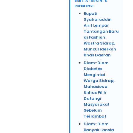
BERITA TERKINI &
REFERENSI
Bupati
Syaharuddin
Alrif Lempar
Tantangan Baru
di Fashion
Wastra Sidrap,
Muncul Ide Ikon
Khas Daerah
Diam-Diam
Diabetes
Mengintai
Warga Sidrap,
Mahasiswa
Unhas Pilih
Datangi
Masyarakat
Sebelum
Terlambat
Diam-Diam
Banyak Lansia