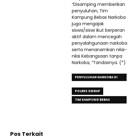
“Disamping memberikan
penyuluhan, Tim
Kampung Bebas Narkoba
juga mengajak
siswa/siswi ikut berperan
aktif dalam mencegah
penyalahgunaan narkoba
serta menanamkan nilai-
nilai Kebangsaan tanpa
Narkoba, “Tandasnya. (*)
PENYULUHAN NARKOBA DI
SIDRAP
POLRES SIDRAP
TIM KAMPUNG BEBAS
NARKOBA
Pos Terkait