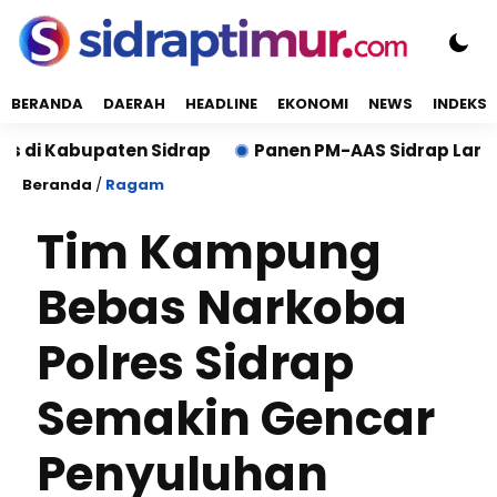
BERANDA
DAERAH
HEADLINE
EKONOMI
NEWS
INDEKS
Kabupaten Sidrap
Panen PM-AAS Sidrap Lampaui Targ
Beranda
/
Ragam
Tim Kampung
Bebas Narkoba
Polres Sidrap
Semakin Gencar
Penyuluhan