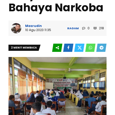
Bahaya Narkoba
Masrudin
0
218
RAGAM
10 Agu 2023 11:35
2 MENIT MEMBACA