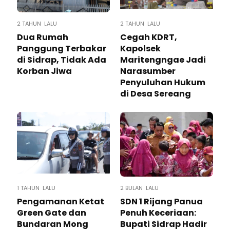
2 TAHUN LALU
2 TAHUN LALU
Dua Rumah
Cegah KDRT,
Panggung Terbakar
Kapolsek
di Sidrap, Tidak Ada
Maritengngae Jadi
Korban Jiwa
Narasumber
Penyuluhan Hukum
di Desa Sereang
1 TAHUN LALU
2 BULAN LALU
Pengamanan Ketat
SDN 1 Rijang Panua
Green Gate dan
Penuh Keceriaan:
Bundaran Mong
Bupati Sidrap Hadir