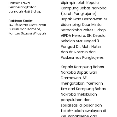
dipimpin oleh Kepala
Banser Kawal
Pemberangkatan
Kampung Bebas Narkoba
Jamaah Haji Sidrap
(Lurah Pangkajene)
Bapak Iwan Darmawan. SE
Babinsa Kodim
didampingi Kaur Mintu
1420/Sidrap Giat Safari
Subuh dan Komsos,
Satnarkoba Polres Sidrap
Pantau Situasi Wilayah
AIPDA Hendra. SH, Kepala
Sekolah SMP Negeri 3
Pangsid Dr. Muh. Natsir
dan dr. Rosmin dari
Puskesmas Pangkajene.
Kepala Kampung Bebas
Narkoba Bapak Iwan
Darmawan. SE
mengatakan, “Kemarin
tim dari Kampung Bebas
Nakroba melakukan
penyuluhan dan
sosialisasi di pasar dan
tokoh-tokoh swalayan di
Kel. Pangkajene dan