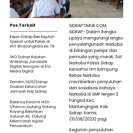
Pos Terkait
SIDRAPTIMUR.COM,
SIDRAP- Dalam Rangka
Kejari Sidrap Beri Kejutan
upaya mengurangi angka
Spesial untuk Polres di
penyalahgunaan Narkoba
HUT Bhayangkara ke-78
di kalangan pelajar dan
pemuda yang marak, Sat
IWO Sidrap Adakan
Workshop Jurnalistik
Narkoba Polres Sidrap
Digital: Navigasi di Era
bersama tim Kampung
Media Digital
Bebas Narkoba
memberikan penyuluhan
Dandim 1420/Sidrap
Doakan Kelancaran
dan sosialisasi bahaya
Jamaah Haji Sidrap
Narkoba di SMP Negeri 3
Pangsid Kec.
Babinsa Koramil 1420-
Maritengngae, Kab.
1/Panca Lautang Gotong
Royong Bersihkan
Sidrap. Kamis,
Saluran Air, Dukung
(10/08/2023) pagi.
Kelancaran Irigasi
Persawahan
Kegiatan penyuluhan