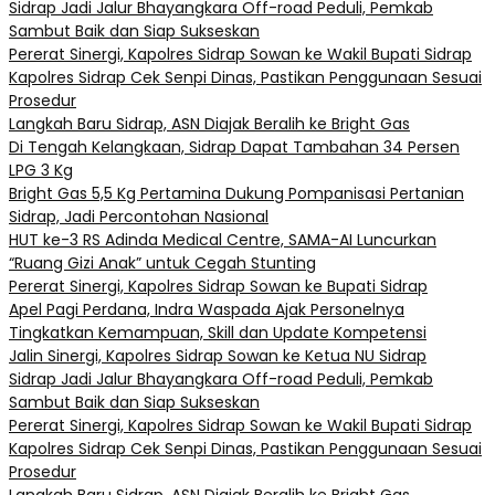
Sidrap Jadi Jalur Bhayangkara Off-road Peduli, Pemkab
Sambut Baik dan Siap Sukseskan
Pererat Sinergi, Kapolres Sidrap Sowan ke Wakil Bupati Sidrap
Kapolres Sidrap Cek Senpi Dinas, Pastikan Penggunaan Sesuai
Prosedur
Langkah Baru Sidrap, ASN Diajak Beralih ke Bright Gas
Di Tengah Kelangkaan, Sidrap Dapat Tambahan 34 Persen
LPG 3 Kg
Bright Gas 5,5 Kg Pertamina Dukung Pompanisasi Pertanian
Sidrap, Jadi Percontohan Nasional
HUT ke-3 RS Adinda Medical Centre, SAMA-AI Luncurkan
“Ruang Gizi Anak” untuk Cegah Stunting
Pererat Sinergi, Kapolres Sidrap Sowan ke Bupati Sidrap
Apel Pagi Perdana, Indra Waspada Ajak Personelnya
Tingkatkan Kemampuan, Skill dan Update Kompetensi
Jalin Sinergi, Kapolres Sidrap Sowan ke Ketua NU Sidrap
Sidrap Jadi Jalur Bhayangkara Off-road Peduli, Pemkab
Sambut Baik dan Siap Sukseskan
Pererat Sinergi, Kapolres Sidrap Sowan ke Wakil Bupati Sidrap
Kapolres Sidrap Cek Senpi Dinas, Pastikan Penggunaan Sesuai
Prosedur