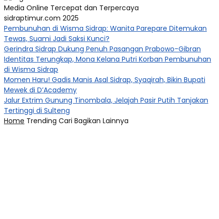
Media Online Tercepat dan Terpercaya
sidraptimur.com 2025
Pembunuhan di Wisma Sidrap: Wanita Parepare Ditemukan
Tewas, Suami Jadi Saksi Kunci?
Gerindra Sidrap Dukung Penuh Pasangan Prabowo-Gibran
Identitas Terungkap, Mona Kelana Putri Korban Pembunuhan
di Wisma Sidrap
Momen Haru! Gadis Manis Asal Sidrap, Syaqirah, Bikin Bupati
Mewek di D’Academy​
Jalur Extrim Gunung Tinombala, Jelajah Pasir Putih Tanjakan
Tertinggi di Sulteng
Home
Trending
Cari
Bagikan
Lainnya