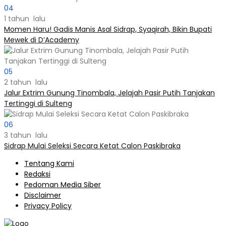
04
1 tahun lalu
Momen Haru! Gadis Manis Asal Sidrap, Syaqirah, Bikin Bupati
Mewek di D’Academy​
05
2 tahun lalu
Jalur Extrim Gunung Tinombala, Jelajah Pasir Putih Tanjakan
Tertinggi di Sulteng
06
3 tahun lalu
Sidrap Mulai Seleksi Secara Ketat Calon Paskibraka
Tentang Kami
Redaksi
Pedoman Media Siber
Disclaimer
Privacy Policy