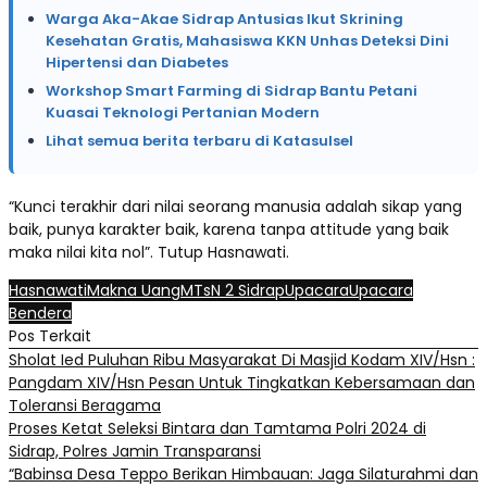
Warga Aka-Akae Sidrap Antusias Ikut Skrining
Kesehatan Gratis, Mahasiswa KKN Unhas Deteksi Dini
Hipertensi dan Diabetes
Workshop Smart Farming di Sidrap Bantu Petani
Kuasai Teknologi Pertanian Modern
Lihat semua berita terbaru di Katasulsel
“Kunci terakhir dari nilai seorang manusia adalah sikap yang
baik, punya karakter baik, karena tanpa attitude yang baik
maka nilai kita nol”. Tutup Hasnawati.
Hasnawati
Makna Uang
MTsN 2 Sidrap
Upacara
Upacara
Bendera
Pos Terkait
Sholat Ied Puluhan Ribu Masyarakat Di Masjid Kodam XIV/Hsn :
Pangdam XIV/Hsn Pesan Untuk Tingkatkan Kebersamaan dan
Toleransi Beragama
Proses Ketat Seleksi Bintara dan Tamtama Polri 2024 di
Sidrap, Polres Jamin Transparansi
“Babinsa Desa Teppo Berikan Himbauan: Jaga Silaturahmi dan