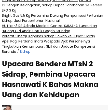
Langkah Baru Sidrap, ASN Diajak Beralih ke Bright Gas
Di Tengah Kelangkaan, Sidrap Dapat Tambahan 34 Persen
LPG 3 Kg
Bright Gas 5,5 Kg Pertamina Dukung Pompanisasi Pertanian
Sidrap, Jadi Percontohan Nasional
HUT ke-3 RS Adinda Medical Centre, SAMA-AI Luncurkan
“Ruang Gizi Anak” untuk Cegah Stunting
Pererat Sinergi, Kapolres Sidrap Sowan ke Bupati Sidrap
Apel Pagi Perdana, Indra Waspada Ajak Personelnya
Tingkatkan Kemampuan, Skill dan Update Kompetensi
Beranda
/
Sidrap
Upacara Bendera MTsN 2
Sidrap, Pembina Upacara
Hasnawati K Bahas Makna
Uang dan Kehidupan