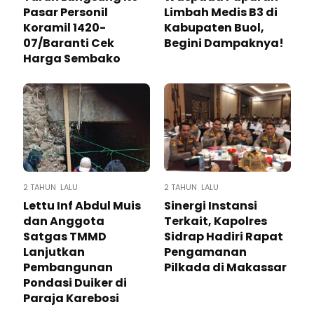
Pasar Personil
Limbah Medis B3 di
Koramil 1420-
Kabupaten Buol,
07/Baranti Cek
Begini Dampaknya!
Harga Sembako
2 TAHUN LALU
2 TAHUN LALU
Lettu Inf Abdul Muis
Sinergi Instansi
dan Anggota
Terkait, Kapolres
Satgas TMMD
Sidrap Hadiri Rapat
Lanjutkan
Pengamanan
Pembangunan
Pilkada di Makassar
Pondasi Duiker di
Paraja Karebosi