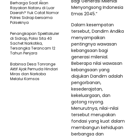
Bagi Generasi Milenial
Berharga Saat Akan
Menyongsong Indonesia
Rayakan Nataru di Luar
Daerah? Yuk Catat Nomor
Emas 2045.”
Polres Sidrap bersama
Polseknya
Dalam kesempatan
tersebut, Dandim Andika
Penangkapan Spektakuler
menyampaikan
di Sidrap, Polisi Sita 40
Sachet Narkotika,
pentingnya wawasan
Tersangka Terancam 12
kebangsaan bagi
Tahun Penjara
generasi milenial.
Beberapa nilai wawasan
Babinsa Desa Tonronge
Aktif Ajak Pemuda Hindari
kebangsaan yang
Miras dan Narkoba
diajukan Dandim adalah
Melalui Komsos
pengorbanan,
kesederajatan,
kekeluargaan, dan
gotong royong.
Menurutnya, nilai-nilai
tersebut merupakan
fondasi yang kuat dalam
membangun kehidupan
berbangsa dan