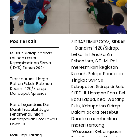
Pos Terkait
SIDRAPTIMUR.COM, SIDRAP
– Dandim 1420/Sidrap,
MTsN 2 Sidrap Adakan
Letkol Inf Andika Ari
Latihan Dasar
Prihantoro, S.E., M.I.Pol
Kepemimpinan Siswa
meresmikan kegiatan
(LDKS) Tahun 2024
Kemah Pelajar Pancasila
Transparansi Harga
Tingkat SMP Se
Bahan Pokok: Babinsa
Kabupaten Sidrap di Aula
Kodim 1420/Sidrap
SKPD Jl. Harapan Baru, Kel.
Mendapat Apresiasi
Batu Lappa, Kec. Watang
Band Legendaris Dan
Pulu, Kabupaten Sidrap.
Masih Produktif Juga
Dalam acara tersebut,
Fenomenal, Inilah
Dandim memberikan
Penampakan Foto Lawas
Dewa 19
materi tentang
“Wawasan Kebangsaan
Mau Titip Barang