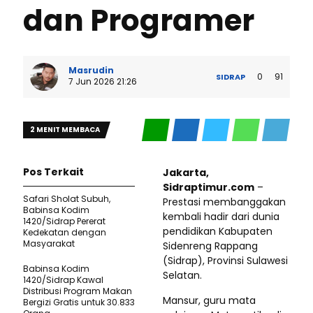
dan Programer
Masrudin
0
91
SIDRAP
7 Jun 2026 21:26
2 MENIT MEMBACA
Pos Terkait
Jakarta,
Sidraptimur.com
–
Safari Sholat Subuh,
Prestasi membanggakan
Babinsa Kodim
kembali hadir dari dunia
1420/Sidrap Pererat
pendidikan Kabupaten
Kedekatan dengan
Masyarakat
Sidenreng Rappang
(Sidrap), Provinsi Sulawesi
Babinsa Kodim
Selatan.
1420/Sidrap Kawal
Distribusi Program Makan
Mansur, guru mata
Bergizi Gratis untuk 30.833