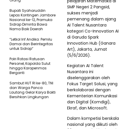
Orang
pelajaran Matematika di
SMP Negeri 2 Pangsid,
Bupati Syaharuddin
sukses menjadi
Lepas Kontingen Jambore
pemenang dalam ajang
Nasional ke-12, Pramuka
Sidrap Diminta Bawa
AI Talent Nusantara
Nama Baik Daerah
kategori Co-Innovation AI
di Garuda Spark
“Letkol Inf Andika: Pemilu
Innovation Hub (Ganara
Damai dan Berintegritas
untuk Sidrap”
Art), Jakarta, Jumat
(5/6/2026).
Polri Rotasi Ratusan
Personel, Kapolda Sulut
Kegiatan AI Talent
hingga Karopenmas
Nusantara ini
Berganti
diselenggarakan oleh
Sambut HUT RI ke-80, TNI
Fokus Target Solusi, yang
dan Warga Panca
berkolaborasi dengan
Lautang Gelar Karya Bakti
Kementerian Komunikasi
Bersihkan Lingkungan
dan Digital (Komdigi),
Ekraf, dan Microsoft.
Dalam kompetisi berskala
nasional yang diikuti oleh