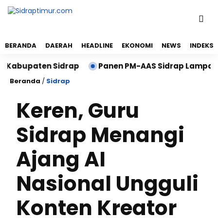
BERANDA
DAERAH
HEADLINE
EKONOMI
NEWS
INDEKS
upaten Sidrap
Panen PM-AAS Sidrap Lampaui Target, 
Beranda
/
Sidrap
Keren, Guru
Sidrap Menangi
Ajang AI
Nasional Ungguli
Konten Kreator