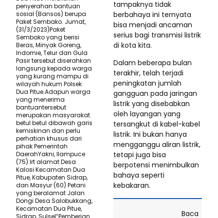
tampaknya tidak
penyerahan bantuan
sosial (Bansos) berupa
berbahaya ini ternyata
Paket Sembako. Jumat,
bisa menjadi ancaman
(31/3/2023)Paket
serius bagi transmisi listrik
Sembako yang berisi
di kota kita.
Beras, Minyak Goreng,
Indomie, Telur dan Gula
Pasir tersebut diserahkan
Dalam beberapa bulan
langsung kepada warga
terakhir, telah terjadi
yang kurang mampu di
peningkatan jumlah
wilayah hukum Polsek
Dua Pitue.Adapun warga
gangguan pada jaringan
yang menerima
listrik yang disebabkan
bantuantersebut
oleh layangan yang
merupakan masyarakat
betul betul dibawah garis
tersangkut di kabel-kabel
kemiskinan dan perlu
listrik. Ini bukan hanya
perhatian khusus dari
mengganggu aliran listrik,
pihak Pemerintah
DaerahYakni, Ilampuce
tetapi juga bisa
(75) Irt alamat Desa
berpotensi menimbulkan
Kalosi Kecamatan Dua
bahaya seperti
Pitue, Kabupaten Sidrap,
kebakaran.
dan Masyur (60) Petani
yang beralamat Jalan
Dongi Desa Salobukkang,
Kecamatan Dua Pitue,
Baca
Sidrap, Sulsel“Pemberian