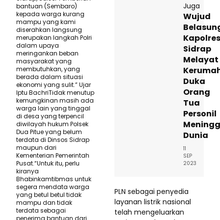
Juga
bantuan (Sembaro)
kepada warga kurang
Wujud
mampu yang kami
Belasun
diserahkan langsung
Kapolre
merupakan langkah Polri
dalam upaya
Sidrap
meringankan beban
Melayat
masyarakat yang
membutuhkan, yang
Keruma
berada dalam situasi
Duka
ekonomi yang sulit.” Ujar
Orang
Iptu BachriTidak menutup
kemungkinan masih ada
Tua
warga lain yang tinggal
Personil
di desa yang terpencil
Meningg
diwilayah hukum Polsek
Dua Pitue yang belum
Dunia
terdata di Dinsos Sidrap
maupun dari
11
Kementerian Pemerintah
SEP
Pusat.“Untuk itu, perlu
2023
kiranya
Bhabinkamtibmas untuk
segera mendata warga
PLN sebagai penyedia
yang betul betul tidak
layanan listrik nasional
mampu dan tidak
terdata sebagai
telah mengeluarkan
penerima bantuan dari