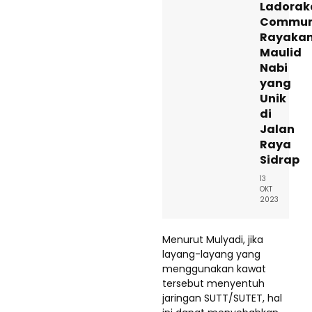
Ladorak
Commun
Rayaka
Maulid
Nabi
yang
Unik
di
Jalan
Raya
Sidrap
13
OKT
2023
Menurut Mulyadi, jika
layang-layang yang
menggunakan kawat
tersebut menyentuh
jaringan SUTT/SUTET, hal