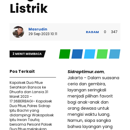
Listrik
Masrudin
0
347
RAGAM
29 Sep 2023 10:11
2 MENIT MEMBACA
Pos Terkait
Sidraptimur.com
,
Jakarta – Dalam suasana
Kapolsek Dua Pitue
ceria dan gembira,
Serahkan Bansos ke
layangan seringkali
Dhuafa dan Lansia.31
menjadi pilihan favorit
Maret 2023 –
17:36BERBAGI– Kapolsek
bagi anak-anak dan
Dua Pitue, Polres Sidrap
orang dewasa untuk
Iptu Bachri yang
mengisi waktu luang.
didampingi Wakapolsek
Iptu Irwan Taufiq
Namun, siapa sangka
bersama Personil Polsek
bahwa layangan yang
Dua Pitue melakukan