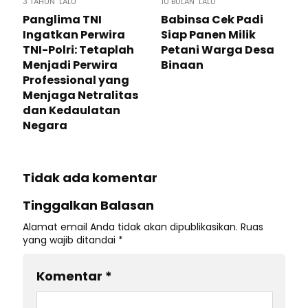
3 TAHUN LALU
10 BULAN LALU
Panglima TNI
Babinsa Cek Padi
Ingatkan Perwira
Siap Panen Milik
TNI-Polri: Tetaplah
Petani Warga Desa
Menjadi Perwira
Binaan
Professional yang
Menjaga Netralitas
dan Kedaulatan
Negara
Tidak ada komentar
Tinggalkan Balasan
Alamat email Anda tidak akan dipublikasikan.
Ruas
yang wajib ditandai
*
Komentar
*