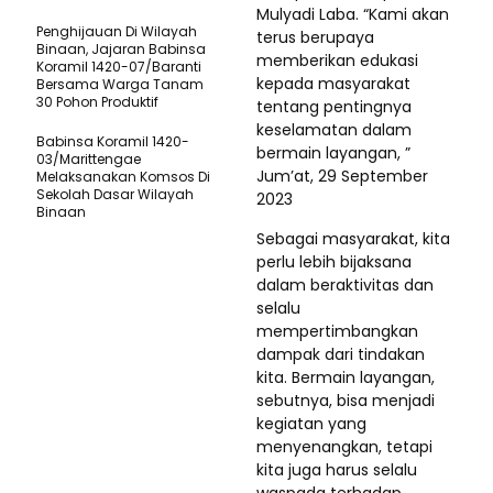
Mulyadi Laba. “Kami akan
Penghijauan Di Wilayah
terus berupaya
Binaan, Jajaran Babinsa
memberikan edukasi
Koramil 1420-07/Baranti
kepada masyarakat
Bersama Warga Tanam
30 Pohon Produktif
tentang pentingnya
keselamatan dalam
Babinsa Koramil 1420-
bermain layangan, ”
03/Marittengae
Jum’at, 29 September
Melaksanakan Komsos Di
Sekolah Dasar Wilayah
2023
Binaan
Sebagai masyarakat, kita
perlu lebih bijaksana
dalam beraktivitas dan
selalu
mempertimbangkan
dampak dari tindakan
kita. Bermain layangan,
sebutnya, bisa menjadi
kegiatan yang
menyenangkan, tetapi
kita juga harus selalu