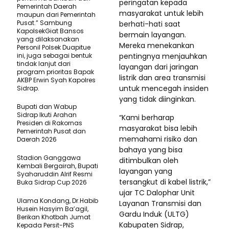
peringatan kepada
Pemerintah Daerah
masyarakat untuk lebih
maupun dari Pemerintah
Pusat.” Sambung
berhati-hati saat
KapolsekGiat Bansos
bermain layangan.
yang dilaksanakan
Mereka menekankan
Personil Polsek Duapitue
ini, juga sebagai bentuk
pentingnya menjauhkan
tindak lanjut dari
layangan dari jaringan
program prioritas Bapak
listrik dan area transmisi
AKBP Erwin Syah Kapolres
untuk mencegah insiden
Sidrap.
yang tidak diinginkan.
Bupati dan Wabup
Sidrap Ikuti Arahan
“Kami berharap
Presiden di Rakornas
masyarakat bisa lebih
Pemerintah Pusat dan
memahami risiko dan
Daerah 2026
bahaya yang bisa
Stadion Ganggawa
ditimbulkan oleh
Kembali Bergairah, Bupati
layangan yang
Syaharuddin Alrif Resmi
tersangkut di kabel listrik,”
Buka Sidrap Cup 2026
ujar TC Dalophar Unit
Ulama Kondang, Dr.Habib
Layanan Transmisi dan
Husein Hasyim Ba’agil,
Gardu Induk (ULTG)
Berikan Khotbah Jumat
Kabupaten Sidrap,
Kepada Persit-PNS