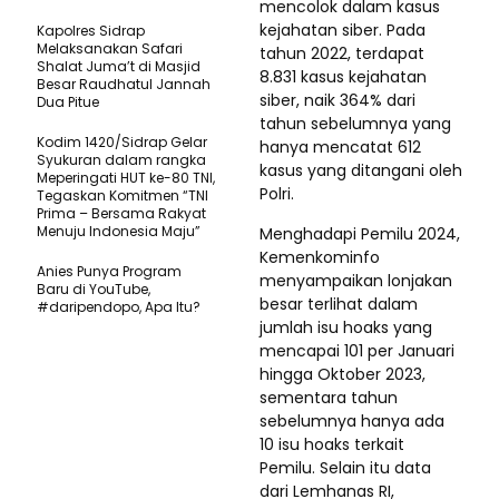
mencolok dalam kasus
kejahatan siber. Pada
Kapolres Sidrap
Melaksanakan Safari
tahun 2022, terdapat
Shalat Juma’t di Masjid
8.831 kasus kejahatan
Besar Raudhatul Jannah
siber, naik 364% dari
Dua Pitue
tahun sebelumnya yang
Kodim 1420/Sidrap Gelar
hanya mencatat 612
Syukuran dalam rangka
kasus yang ditangani oleh
Meperingati HUT ke-80 TNI,
Polri.
Tegaskan Komitmen “TNI
Prima – Bersama Rakyat
Menuju Indonesia Maju”
Menghadapi Pemilu 2024,
Kemenkominfo
Anies Punya Program
menyampaikan lonjakan
Baru di YouTube,
besar terlihat dalam
#daripendopo, Apa Itu?
jumlah isu hoaks yang
mencapai 101 per Januari
hingga Oktober 2023,
sementara tahun
sebelumnya hanya ada
10 isu hoaks terkait
Pemilu. Selain itu data
dari Lemhanas RI,