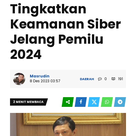
Tingkatkan
Keamanan Siber
Jelang Pemilu
2024
Masrudin
0
191
DAERAH
8 Des 2023 03:57
2 MENIT MEMBACA