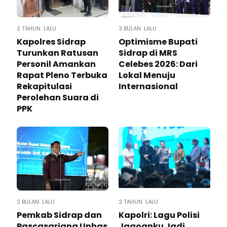
2 TAHUN LALU
3 BULAN LALU
Kapolres Sidrap
Optimisme Bupati
Turunkan Ratusan
Sidrap di MRS
Personil Amankan
Celebes 2026: Dari
Rapat Pleno Terbuka
Lokal Menuju
Rekapitulasi
Internasional
Perolehan Suara di
PPK
2 BULAN LALU
2 TAHUN LALU
Pemkab Sidrap dan
Kapolri: Lagu Polisi
Pascasarjana Unhas
Jagoanku Jadi