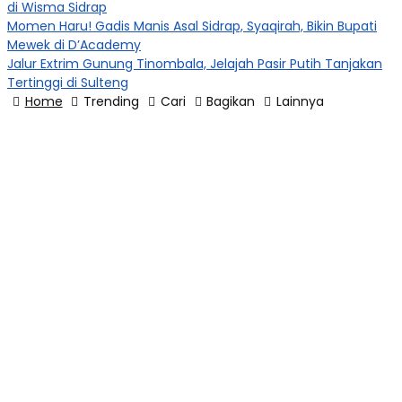
di Wisma Sidrap
Momen Haru! Gadis Manis Asal Sidrap, Syaqirah, Bikin Bupati
Mewek di D’Academy​
Jalur Extrim Gunung Tinombala, Jelajah Pasir Putih Tanjakan
Tertinggi di Sulteng
Home
Trending
Cari
Bagikan
Lainnya