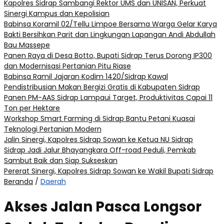
Kapolres Sidrap Sambangi Rektor UMS dan UNISAN, Perkuat
Sinergi Kampus dan Kepolisian
Babinsa Koramil 02/Tellu Limpoe Bersama Warga Gelar Karya
Bakti Bersihkan Parit dan Lingkungan Lapangan Andi Abdullah
Bau Massepe
Panen Raya di Desa Botto, Bupati Sidrap Terus Dorong IP300
dan Modernisasi Pertanian Pitu Riase
Babinsa Ramil Jajaran Kodim 1420/Sidrap Kawal
Pendistribusian Makan Bergizi Gratis di Kabupaten Sidrap
Panen PM-AAS Sidrap Lampaui Target, Produktivitas Capai 11
Ton per Hektare
Workshop Smart Farming di Sidrap Bantu Petani Kuasai
Teknologi Pertanian Modern
Jalin Sinergi, Kapolres Sidrap Sowan ke Ketua NU Sidrap
Sidrap Jadi Jalur Bhayangkara Off-road Peduli, Pemkab
Sambut Baik dan Siap Sukseskan
Pererat Sinergi, Kapolres Sidrap Sowan ke Wakil Bupati Sidrap
Beranda
/
Daerah
Akses Jalan Pasca Longsor