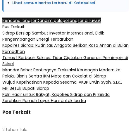
Lihat semua berita terbaru di Katasulsel
Bencana longsor
Dandim palopo
Longsor di luwuk
Pos Terkait
Sidrap Bersiap Sambut Investor Internasional, Bidik
Pengembangan Energi Terbarukan
Kapolres Sidrap: Rutinitas Anggota Berikan Rasa Aman di Bulan
Ramadhan
Tunas 1 Berbuah Sukses: Tidar Ciptakan Generasi Pemimpin di
Sulsel
Iskandar Beber Pentingnya Traksaksi Keuangan Modern ke
Pelaku Bisnis Sentra IKM Mete dan Cokelat di Sidrap
Wujud Keprihatinan Kepada Sesama, AKBP Erwin Syah. S.I.K.,
MH Besuk Bupati Sidrap
Polri Hadir untuk Rakyat, Kapolres Sidrap dan Pj Sekda
Serahkan Rumah Layak Huni untuk Ibu Ira
Pos Terkait
2 tahun lalu