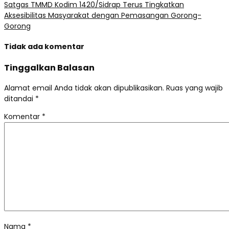
Satgas TMMD Kodim 1420/Sidrap Terus Tingkatkan
Aksesibilitas Masyarakat dengan Pemasangan Gorong-
Gorong
Tidak ada komentar
Tinggalkan Balasan
Alamat email Anda tidak akan dipublikasikan.
Ruas yang wajib
ditandai
*
Komentar
*
Nama
*