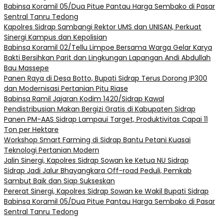
Babinsa Koramil 05/Dua Pitue Pantau Harga Sembako di Pasar
Sentral Tanru Tedong
Kapolres Sidrap Sambangi Rektor UMS dan UNISAN, Perkuat
Sinergi Kampus dan Kepolisian
Babinsa Koramil 02/Tellu Limpoe Bersama Warga Gelar Karya
Bakti Bersihkan Parit dan Lingkungan Lapangan Andi Abdullah
Bau Massepe
Panen Raya di Desa Botto, Bupati Sidrap Terus Dorong IP300
dan Modernisasi Pertanian Pitu Riase
Babinsa Ramil Jajaran Kodim 1420/Sidrap Kawal
Pendistribusian Makan Bergizi Gratis di Kabupaten Sidrap
Panen PM-AAS Sidrap Lampaui Target, Produktivitas Capai 11
Ton per Hektare
Workshop Smart Farming di Sidrap Bantu Petani Kuasai
Teknologi Pertanian Modern
Jalin Sinergi, Kapolres Sidrap Sowan ke Ketua NU Sidrap
Sidrap Jadi Jalur Bhayangkara Off-road Peduli, Pemkab
Sambut Baik dan Siap Sukseskan
Pererat Sinergi, Kapolres Sidrap Sowan ke Wakil Bupati Sidrap
Babinsa Koramil 05/Dua Pitue Pantau Harga Sembako di Pasar
Sentral Tanru Tedong