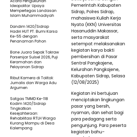
Acara Pengukuhan
Pemerintah Kabupaten
Ideopolitor: Upaya
Mempertegas Landasan
Sidrap, Polres Sidrap,
Islam Muhammadiyah
mahasiswa Kuliah Kerja
Nyata (KKN) Universitas
Dandim 1420/Sidrap
Hasanuddin Makassar,
Hadiri HUT PT. Bumi Karsa
Ke-55 dengan
serta masyarakat
Penanaman Pohon
setempat melaksanakan
kegiatan karya bakti
Bone Juara Sepak Takraw
pembersihan di Pasar
Porsenijar Sulsel 2026, Puji
Keramahan dan
Sentral Pangkajene,
Pelayanan Sidrap
Kelurahan Pangkajene,
Kabupaten Sidrap, Selasa
Ribut Kamera di Tolitoli:
(12/08/2025)
Jurnalis dan Warga Adu
Argumen
Kegiatan ini bertujuan
Satgas TMMD Ke-118
menciptakan lingkungan
Kodim 1420/Sidrap
pasar yang bersih,
Tingkatkan
nyaman, dan sehat bagi
Kesejahteraan:
Rehabilitasi RTLH Warga
para pedagang serta
Kurang Mampu di Desa
pengunjung. Para peserta
Kalempang
kegiatan bahu-