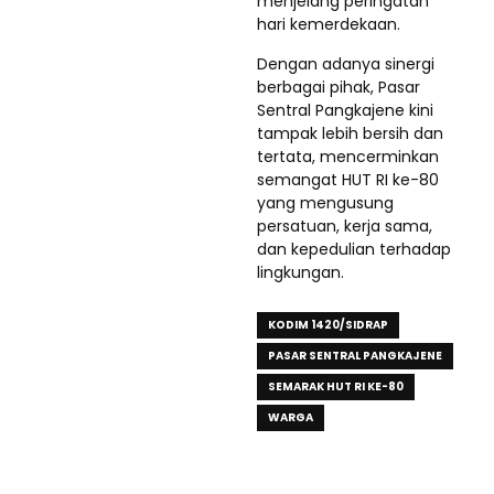
menjelang peringatan
hari kemerdekaan.
Dengan adanya sinergi
berbagai pihak, Pasar
Sentral Pangkajene kini
tampak lebih bersih dan
tertata, mencerminkan
semangat HUT RI ke-80
yang mengusung
persatuan, kerja sama,
dan kepedulian terhadap
lingkungan.
KODIM 1420/SIDRAP
PASAR SENTRAL PANGKAJENE
SEMARAK HUT RI KE-80
WARGA