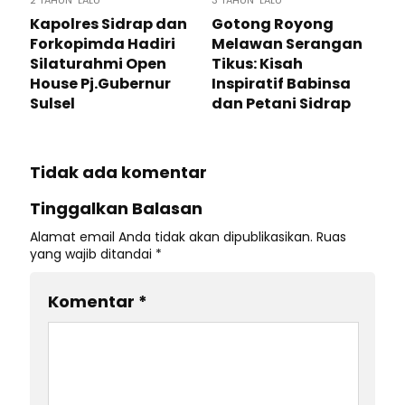
2 TAHUN LALU
3 TAHUN LALU
Kapolres Sidrap dan
Gotong Royong
Forkopimda Hadiri
Melawan Serangan
Silaturahmi Open
Tikus: Kisah
House Pj.Gubernur
Inspiratif Babinsa
Sulsel
dan Petani Sidrap
Tidak ada komentar
Tinggalkan Balasan
Alamat email Anda tidak akan dipublikasikan.
Ruas
yang wajib ditandai
*
Komentar
*