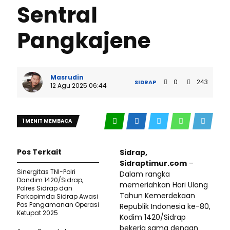
Sentral
Pangkajene
Masrudin
0
243
SIDRAP
12 Agu 2025 06:44
1 MENIT MEMBACA
Pos Terkait
Sidrap,
Sidraptimur.com
–
Sinergitas TNI-Polri
Dalam rangka
Dandim 1420/Sidrap,
memeriahkan Hari Ulang
Polres Sidrap dan
Tahun Kemerdekaan
Forkopimda Sidrap Awasi
Pos Pengamanan Operasi
Republik Indonesia ke-80,
Ketupat 2025
Kodim 1420/Sidrap
bekerja sama dengan