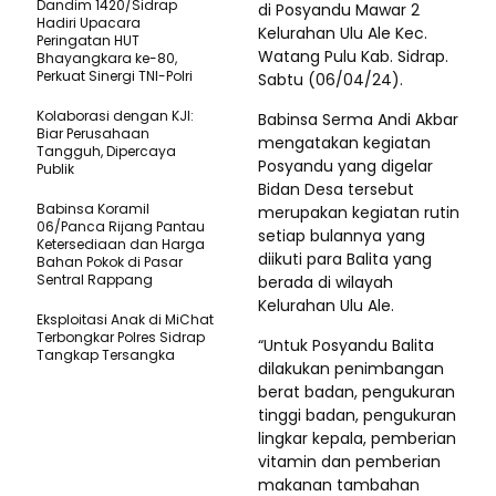
Dandim 1420/Sidrap
di Posyandu Mawar 2
Hadiri Upacara
Kelurahan Ulu Ale Kec.
Peringatan HUT
Watang Pulu Kab. Sidrap.
Bhayangkara ke-80,
Perkuat Sinergi TNI-Polri
Sabtu (06/04/24).
Kolaborasi dengan KJI:
Babinsa Serma Andi Akbar
Biar Perusahaan
mengatakan kegiatan
Tangguh, Dipercaya
Posyandu yang digelar
Publik
Bidan Desa tersebut
Babinsa Koramil
merupakan kegiatan rutin
06/Panca Rijang Pantau
setiap bulannya yang
Ketersediaan dan Harga
diikuti para Balita yang
Bahan Pokok di Pasar
Sentral Rappang
berada di wilayah
Kelurahan Ulu Ale.
Eksploitasi Anak di MiChat
Terbongkar Polres Sidrap
“Untuk Posyandu Balita
Tangkap Tersangka
dilakukan penimbangan
berat badan, pengukuran
tinggi badan, pengukuran
lingkar kepala, pemberian
vitamin dan pemberian
makanan tambahan