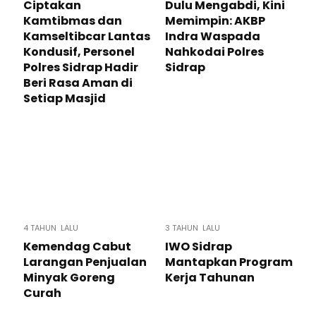
Ciptakan
Dulu Mengabdi, Kini
Kamtibmas dan
Memimpin: AKBP
Kamseltibcar Lantas
Indra Waspada
Kondusif, Personel
Nahkodai Polres
Polres Sidrap Hadir
Sidrap
Beri Rasa Aman di
Setiap Masjid
4 TAHUN LALU
3 TAHUN LALU
Kemendag Cabut
IWO Sidrap
Larangan Penjualan
Mantapkan Program
Minyak Goreng
Kerja Tahunan
Curah