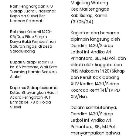
Majjelling Watang
Raih Penghargaan KPU
Kec.Maritengngae
Sidrap Juara 3 Nasional:
Kab.Sidrap, Kamis
Kapolda Sulsel Beri
Ucapan Selamat
(31/05/24).
Babinsa Koramil 1420-
Kegiatan doa bersama
05/Dua Pitue Pimpin
dipimpin langsung oleh
Karya Bakti Pembersihan
Dandim 1420/Sidrap
Saluran Irigasi di Desa
Salobukkang
Letkol Inf Andika Ari
Prihantoro, SE., M.I.Pol., dan
Bupati Sidrap Hadiri HUT
diikuti oleh Anggota dan
ke-66 Parepare, Wali Kota
PNS Makodim 1420/Sidrap
Tasming Hamid Serukan
Alako!
dan Persit KCK Cabang
XLIV Kodim 1420/Sidrap
Kapolres Sidrap bersama
Koorcab Rem 141/TP PD
Ketua Bhayangkari Hadiri
XIV/Hsn.
Acara Peringatan HUT
Brimob ke-78 di Polda
Sulsel
Dalam sambutannya,
Dandim 1420/Sidrap
Letkol Inf Andika Ari
Prihantoro, SE., M.I.Pol.,
menyampaikan bahwa