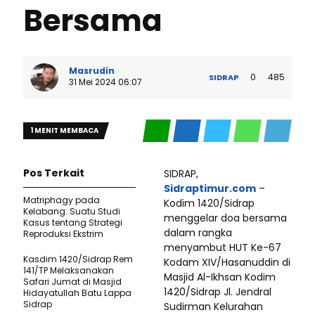
Bersama
Masrudin
0
485
SIDRAP
31 Mei 2024 06:07
1 MENIT MEMBACA
Pos Terkait
SIDRAP,
Sidraptimur.com
–
Matriphagy pada
Kodim 1420/Sidrap
Kelabang: Suatu Studi
menggelar doa bersama
Kasus tentang Strategi
dalam rangka
Reproduksi Ekstrim
menyambut HUT Ke-67
Kasdim 1420/Sidrap Rem
Kodam XIV/Hasanuddin di
141/TP Melaksanakan
Masjid Al-Ikhsan Kodim
Safari Jumat di Masjid
1420/Sidrap Jl. Jendral
Hidayatullah Batu Lappa
Sidrap
Sudirman Kelurahan