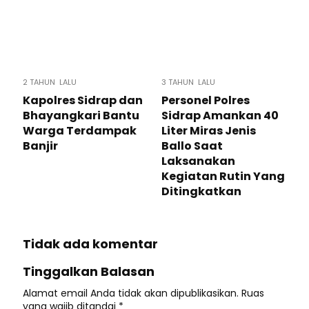
2 TAHUN LALU
3 TAHUN LALU
Kapolres Sidrap dan
Personel Polres
Bhayangkari Bantu
Sidrap Amankan 40
Warga Terdampak
Liter Miras Jenis
Banjir
Ballo Saat
Laksanakan
Kegiatan Rutin Yang
Ditingkatkan
Tidak ada komentar
Tinggalkan Balasan
Alamat email Anda tidak akan dipublikasikan.
Ruas
yang wajib ditandai
*