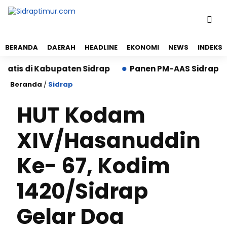
BERANDA
DAERAH
HEADLINE
EKONOMI
NEWS
INDEKS
is di Kabupaten Sidrap
Panen PM-AAS Sidrap Lampau
Beranda
/
Sidrap
HUT Kodam
XIV/Hasanuddin
Ke- 67, Kodim
1420/Sidrap
Gelar Doa