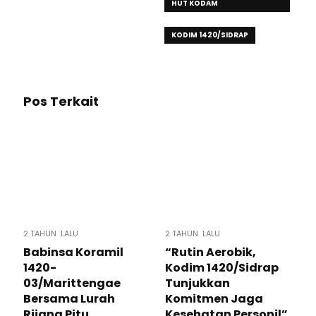
HUT KODAM
XIV/HASANUDDIN KE- 67
KODIM 1420/SIDRAP
Pos Terkait
2 TAHUN LALU
2 TAHUN LALU
Babinsa Koramil
“Rutin Aerobik,
1420-
Kodim 1420/Sidrap
03/Marittengae
Tunjukkan
Bersama Lurah
Komitmen Jaga
Rijang Pitu
Kesehatan Personil”