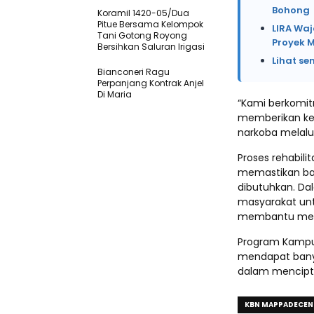
Bohong
Koramil 1420-05/Dua
Pitue Bersama Kelompok
LIRA Waj
Tani Gotong Royong
Proyek 
Bersihkan Saluran Irigasi
Lihat se
Bianconeri Ragu
Perpanjang Kontrak Anjel
Di Maria
“Kami berkomit
memberikan kes
narkoba melalui 
Proses rehabilit
memastikan ba
dibutuhkan. Da
masyarakat un
membantu mere
Program Kampun
mendapat banya
dalam mencipta
KBN MAPPADECE