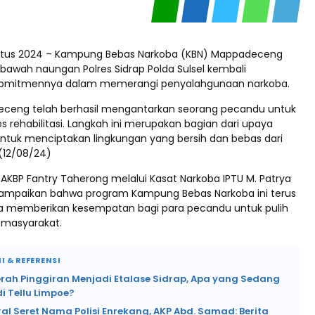
ustus 2024 – Kampung Bebas Narkoba (KBN) Mappadeceng
 bawah naungan Polres Sidrap Polda Sulsel kembali
omitmennya dalam memerangi penyalahgunaan narkoba.
adeceng telah berhasil mengantarkan seorang pecandu untuk
s rehabilitasi. Langkah ini merupakan bagian dari upaya
untuk menciptakan lingkungan yang bersih dan bebas dari
 (12/08/24)
 AKBP Fantry Taherong melalui Kasat Narkoba IPTU M. Patrya
mpaikan bahwa program Kampung Bebas Narkoba ini terus
a memberikan kesempatan bagi para pecandu untuk pulih
 masyarakat.
I & REFERENSI
erah Pinggiran Menjadi Etalase Sidrap, Apa yang Sedang
di Tellu Limpoe?
ral Seret Nama Polisi Enrekang, AKP Abd. Samad: Berita