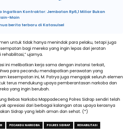
o Ingatkan Kontraktor: Jembatan Rp5,1 Miliar Bukan
Main-Main
mua berita terbaru di Katasulsel
men untuk tidak hanya menindak para pelaku, tetapi juga
empatan bagi mereka yang ingin lepas dari jeratan
rehabilitasi,” ujarnya.
asi ini melibatkan kerja sama dengan instansi terkait,
hwa para pecandu mendapatkan perawatan yang
lam kesempatan ini, M. Patrya juga mengajak seluruh elemen
tuk terus mendukung upaya pemberantasan narkoba dan
ka yang ingin berubah.
g Bebas Narkoba Mappadeceng Polres Sidrap sendiri telah
k apresiasi dari berbagai kalangan atas upaya kerasnya
kan Sidrap yang lebih aman dan sehat. (*)
NG
PECANDU NARKOBA
POLRES SIDRAP
REHABILITASI