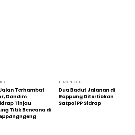
ALU
1 TAHUN LALU
 Jalan Terhambat
Dua Badut Jalanan di
or, Dandim
Rappang Ditertibkan
idrap Tinjau
Satpol PP Sidrap
ng Titik Bencana di
Leppangngeng