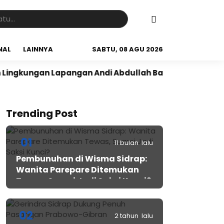
NAL
LAINNYA
SABTU, 08 AGU 2026
ungan Lapangan Andi Abdullah Bau Massepe
Panen R
Trending Post
01
11 bulan lalu
Pembunuhan di Wisma Sidrap:
Wanita Parepare Ditemukan
Tewas, Suami Jadi Saksi Kunci?
02
2 tahun lalu