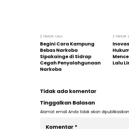
2 TAHUN LALU
2 TAHUN 
Begini Cara Kampung
Inova
Bebas Narkoba
Hukum:
Sipakainge di Sidrap
Mence
Cegah Penyalahgunaan
Lalu L
Narkoba
Tidak ada komentar
Tinggalkan Balasan
Alamat email Anda tidak akan dipublikasikan
Komentar
*