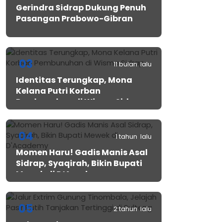
Gerindra Sidrap Dukung Penuh
Pasangan Prabowo-Gibran
03
11 bulan lalu
Identitas Terungkap, Mona
Kelana Putri Korban
Pembunuhan di Wisma Sidrap
04
1 tahun lalu
Momen Haru! Gadis Manis Asal
Sidrap, Syaqirah, Bikin Bupati
Mewek di D’Academy​
05
2 tahun lalu