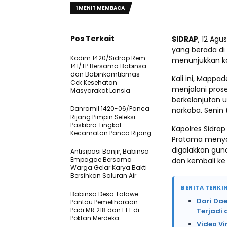
1 MENIT MEMBACA
Pos Terkait
SIDRAP
, 12 Ag
yang berada di
Kodim 1420/Sidrap Rem
menunjukkan k
141/TP Bersama Babinsa
dan Babinkamtibmas
Kali ini, Mapp
Cek Kesehatan
menjalani prose
Masyarakat Lansia
berkelanjutan 
Danramil 1420-06/Panca
narkoba. Senin
Rijang Pimpin Seleksi
Paskibra Tingkat
Kapolres Sidrap
Kecamatan Panca Rijang
Pratama menya
digalakkan gun
Antisipasi Banjir, Babinsa
Empagae Bersama
dan kembali ke
Warga Gelar Karya Bakti
Bersihkan Saluran Air
BERITA TERKIN
Babinsa Desa Talawe
Dari Da
Pantau Pemeliharaan
Padi MR 218 dan LTT di
Terjadi 
Poktan Merdeka
Video Vi