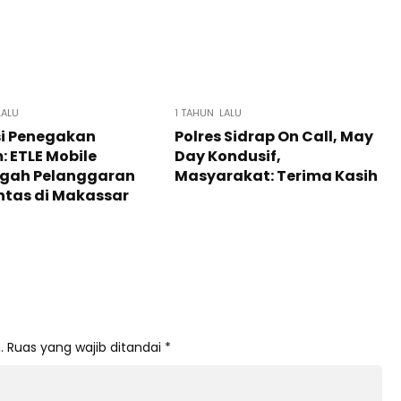
LALU
1 TAHUN LALU
si Penegakan
Polres Sidrap On Call, May
 ETLE Mobile
Day Kondusif,
gah Pelanggaran
Masyarakat: Terima Kasih
intas di Makassar
.
Ruas yang wajib ditandai
*