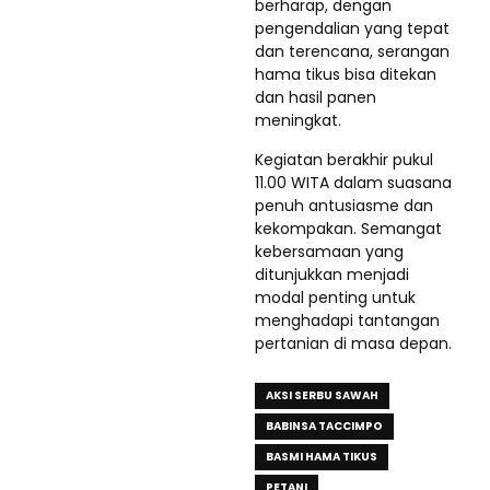
berharap, dengan
pengendalian yang tepat
dan terencana, serangan
hama tikus bisa ditekan
dan hasil panen
meningkat.
Kegiatan berakhir pukul
11.00 WITA dalam suasana
penuh antusiasme dan
kekompakan. Semangat
kebersamaan yang
ditunjukkan menjadi
modal penting untuk
menghadapi tantangan
pertanian di masa depan.
AKSI SERBU SAWAH
BABINSA TACCIMPO
BASMI HAMA TIKUS
PETANI