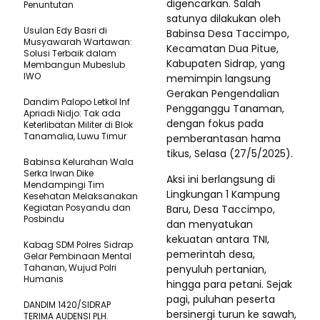
digencarkan. Salah
Penuntutan
satunya dilakukan oleh
Usulan Edy Basri di
Babinsa Desa Taccimpo,
Musyawarah Wartawan:
Kecamatan Dua Pitue,
Solusi Terbaik dalam
Kabupaten Sidrap, yang
Membangun Mubeslub
IWO
memimpin langsung
Gerakan Pengendalian
Dandim Palopo Letkol Inf
Pengganggu Tanaman,
Apriadi Nidjo: Tak ada
dengan fokus pada
Keterlibatan Militer di Blok
Tanamalia, Luwu Timur
pemberantasan hama
tikus, Selasa (27/5/2025).
Babinsa Kelurahan Wala
Serka Irwan Dike
Aksi ini berlangsung di
Mendampingi Tim
Lingkungan 1 Kampung
Kesehatan Melaksanakan
Kegiatan Posyandu dan
Baru, Desa Taccimpo,
Posbindu
dan menyatukan
kekuatan antara TNI,
Kabag SDM Polres Sidrap
pemerintah desa,
Gelar Pembinaan Mental
Tahanan, Wujud Polri
penyuluh pertanian,
Humanis
hingga para petani. Sejak
pagi, puluhan peserta
DANDIM 1420/SIDRAP
bersinergi turun ke sawah,
TERIMA AUDENSI PLH.