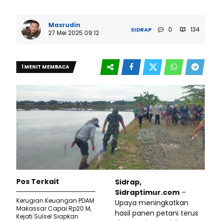
Masrudin
0
134
SIDRAP
27 Mei 2025 09:12
1 MENIT MEMBACA
Pos Terkait
Sidrap,
Sidraptimur.com
–
Kerugian Keuangan PDAM
Upaya meningkatkan
Makassar Capai Rp20 M,
hasil panen petani terus
Kejati Sulsel Siapkan