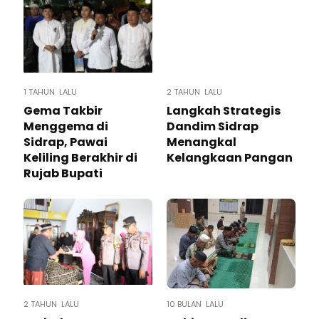
1 TAHUN LALU
2 TAHUN LALU
Gema Takbir
Langkah Strategis
Menggema di
Dandim Sidrap
Sidrap, Pawai
Menangkal
Keliling Berakhir di
Kelangkaan Pangan
Rujab Bupati
2 TAHUN LALU
10 BULAN LALU