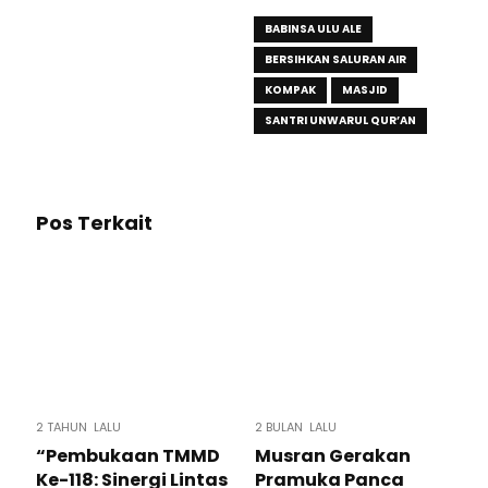
BABINSA ULU ALE
BERSIHKAN SALURAN AIR
KOMPAK
MASJID
SANTRI UNWARUL QUR’AN
Pos Terkait
2 TAHUN LALU
2 BULAN LALU
“Pembukaan TMMD
Musran Gerakan
Ke-118: Sinergi Lintas
Pramuka Panca