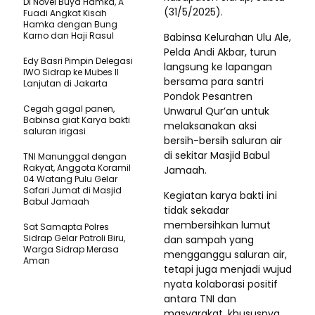
Di Novel Buya Hamka, A
(31/5/2025).
Fuadi Angkat Kisah
Hamka dengan Bung
Karno dan Haji Rasul
Babinsa Kelurahan Ulu Ale,
Pelda Andi Akbar, turun
Edy Basri Pimpin Delegasi
langsung ke lapangan
IWO Sidrap ke Mubes II
bersama para santri
Lanjutan di Jakarta
Pondok Pesantren
Cegah gagal panen,
Unwarul Qur’an untuk
Babinsa giat Karya bakti
melaksanakan aksi
saluran irigasi
bersih-bersih saluran air
di sekitar Masjid Babul
TNI Manunggal dengan
Rakyat, Anggota Koramil
Jamaah.
04 Watang Pulu Gelar
Safari Jumat di Masjid
Kegiatan karya bakti ini
Babul Jamaah
tidak sekadar
membersihkan lumut
Sat Samapta Polres
Sidrap Gelar Patroli Biru,
dan sampah yang
Warga Sidrap Merasa
mengganggu saluran air,
Aman
tetapi juga menjadi wujud
nyata kolaborasi positif
antara TNI dan
masyarakat, khususnya