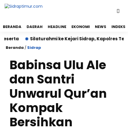
BERANDA
DAERAH
HEADLINE
EKONOMI
NEWS
INDEKS
rta
Silaturahmi ke Kejari Sidrap, Kapolres Tegaskan 
Beranda
/
Sidrap
Babinsa Ulu Ale
dan Santri
Unwarul Qur’an
Kompak
Bersihkan