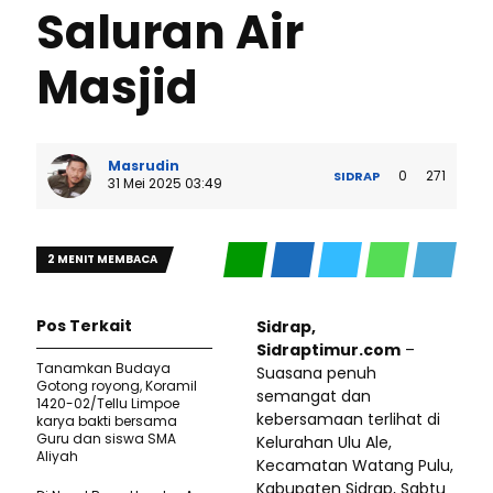
Saluran Air
Masjid
Masrudin
0
271
SIDRAP
31 Mei 2025 03:49
2 MENIT MEMBACA
Pos Terkait
Sidrap,
Sidraptimur.com
–
Tanamkan Budaya
Suasana penuh
Gotong royong, Koramil
semangat dan
1420-02/Tellu Limpoe
kebersamaan terlihat di
karya bakti bersama
Guru dan siswa SMA
Kelurahan Ulu Ale,
Aliyah
Kecamatan Watang Pulu,
Kabupaten Sidrap, Sabtu