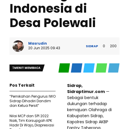
Indonesia di
Desa Polewali
Masrudin
0
200
SIDRAP
20 Jun 2025 09:43
1 MENIT MEMBACA
Pos Terkait
Sidrap,
Sidraptimur.com
—
“Pernikahan Pengurus IWO
Sebagai bentuk
Sidrap Dihadiri Dandim
dukungan terhadap
dan Ketua Persit”
kemajuan Olahraga di
Kabupaten Sidrap,
Nilai MCP dan SPI 2022
Naik, Tim Korsupgah KPK
Kapolres Sidrap AKBP
Hadir Di Wajo, Diapresiasi
Fantry Taherong,