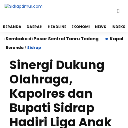
BERANDA
DAERAH
HEADLINE
EKONOMI
NEWS
INDEKS
embako di Pasar Sentral Tanru Tedong
Kapolres Si
Beranda
/
Sidrap
Sinergi Dukung
Olahraga,
Kapolres dan
Bupati Sidrap
Hadiri Liga Anak