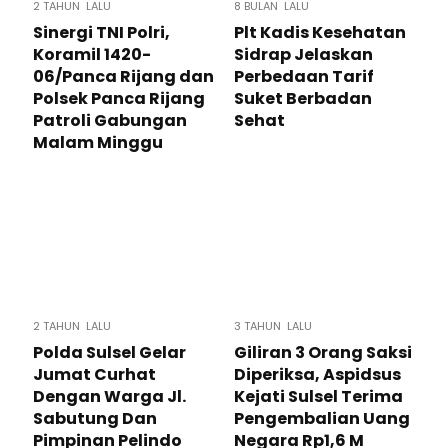
2 TAHUN LALU
8 BULAN LALU
Sinergi TNI Polri,
Plt Kadis Kesehatan
Koramil 1420-
Sidrap Jelaskan
06/Panca Rijang dan
Perbedaan Tarif
Polsek Panca Rijang
Suket Berbadan
Patroli Gabungan
Sehat
Malam Minggu
2 TAHUN LALU
3 TAHUN LALU
Polda Sulsel Gelar
Giliran 3 Orang Saksi
Jumat Curhat
Diperiksa, Aspidsus
Dengan Warga Jl.
Kejati Sulsel Terima
Sabutung Dan
Pengembalian Uang
Pimpinan Pelindo
Negara Rp1,6 M