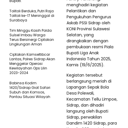
Bupati.
menghadiri kegiatan
Pelantikan dan
Tolitoli Berduka, Putri Raja
Tolitoli ke-17 Meninggal di
Pengukuhan Pengurus
Surabaya
Askab PSSI Sidrap oleh
KONI Provinsi Sulawesi
Tim Minggu Kasih Polda
Selatan, yang
Sulsel Imbau Warga
Terus Bersinergi Ciptakan
dirangkaikan dengan
Lingkungan Aman
pembukaan resmi Piala
Bupati Liga Anak
Ciptakan Kamseltibcar
Indonesia Tahun 2025,
Lantas, Polres Sidrap Akan
Menggelar Operasi
Kamis (19/6/2025).
Kewilayahan Ops Lilin
2023-2024
Kegiatan tersebut
berlangsung meriah di
Babinsa Kodim
Lapangan Sepak Bola
1420/Sidrap Giat Safari
Subuh dan Komsos,
Desa Polewali,
Pantau Situasi Wilayah
Kecamatan Tellu Limpoe,
Sidrap, dan dihadiri
langsung oleh Bupati
Sidrap, perwakilan
Dandim 1420 Sidrap, para