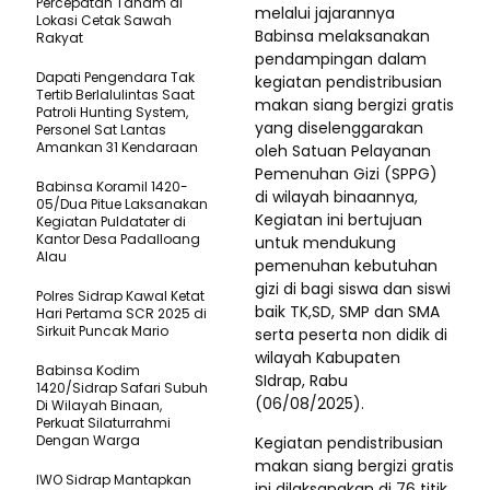
Percepatan Tanam di
melalui jajarannya
Lokasi Cetak Sawah
Babinsa melaksanakan
Rakyat
pendampingan dalam
Dapati Pengendara Tak
kegiatan pendistribusian
Tertib Berlalulintas Saat
makan siang bergizi gratis
Patroli Hunting System,
yang diselenggarakan
Personel Sat Lantas
Amankan 31 Kendaraan
oleh Satuan Pelayanan
Pemenuhan Gizi (SPPG)
Babinsa Koramil 1420-
di wilayah binaannya,
05/Dua Pitue Laksanakan
Kegiatan ini bertujuan
Kegiatan Puldatater di
Kantor Desa Padalloang
untuk mendukung
Alau
pemenuhan kebutuhan
gizi di bagi siswa dan siswi
Polres Sidrap Kawal Ketat
baik TK,SD, SMP dan SMA
Hari Pertama SCR 2025 di
Sirkuit Puncak Mario
serta peserta non didik di
wilayah Kabupaten
Babinsa Kodim
SIdrap, Rabu
1420/Sidrap Safari Subuh
(06/08/2025).
Di Wilayah Binaan,
Perkuat Silaturrahmi
Dengan Warga
Kegiatan pendistribusian
makan siang bergizi gratis
IWO Sidrap Mantapkan
ini dilaksanakan di 76 titik