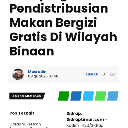
Pendistribusian
Makan Bergizi
Gratis Di Wilayah
Binaan
Masrudin
0
227
SIDRAP
6 Agu 2025 07:48
2 MENIT MEMBACA
Pos Terkait
Sidrap,
Sidraptimur.com
–
Sidrap Sukseskan
Kodim 1420/Sidrap