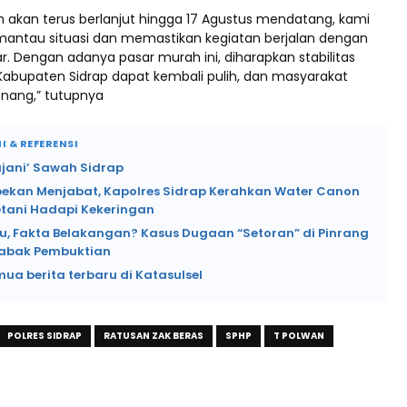
h akan terus berlanjut hingga 17 Agustus mendatang, kami
antau situasi dan memastikan kegiatan berjalan dengan
ar. Dengan adanya pasar murah ini, diharapkan stabilitas
 Kabupaten Sidrap dapat kembali pulih, dan masyarakat
enang,” tutupnya
I & REFERENSI
Hujani’ Sawah Sidrap
pekan Menjabat, Kapolres Sidrap Kerahkan Water Canon
etani Hadapi Kekeringan
lu, Fakta Belakangan? Kasus Dugaan “Setoran” di Pinrang
abak Pembuktian
mua berita terbaru di Katasulsel
POLRES SIDRAP
RATUSAN ZAK BERAS
SPHP
T POLWAN