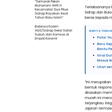
“Semarak Pekan
Muharram 1445 H:
Terlaksananya k
Kecamatan Dua Pitue
Sidrap dan Bulo
Sidrap Rayakan Awal
beras kepada ma
Tahun Baru Islam”
Babinsa Kodim
1420/Sidrap Gelar Safari
BERITA TERKIN
Subuh dan Komsos di
Polisi ‘
Empat Koramil
Baru Se
Bantu P
Viral Du
Masuk B
Lihat se
“Ini merupakan 
bentuk respons
dirasakan memb
murah ini mena
terjangkau. Kegi
Jajaran termas