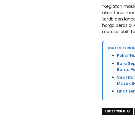
“Kegiatan masi
akan terus mem
tertib dan lanc
harga beras di
merasa lebih t
BERITA TERKIN
Polisi ‘
Baru Se
Bantu P
Viral Du
Masuk B
Lihat se
LUDES TERJUAL