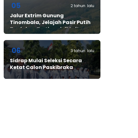
05
2 tahun lalu
Jalur Extrim Gunung
Tinombala, Jelajah Pasir Putih
Tanjakan Tertinggi di Sulteng
06
3 tahun lalu
Sidrap Mulai Seleksi Secara
Ketat Calon Paskibraka