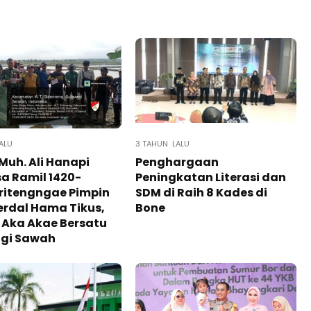
ALU
3 TAHUN LALU
Muh. Ali Hanapi
Penghargaan
a Ramil 1420-
Peningkatan Literasi dan
ritengngae Pimpin
SDM di Raih 8 Kades di
erdal Hama Tikus,
Bone
 Aka Akae Bersatu
ngi Sawah