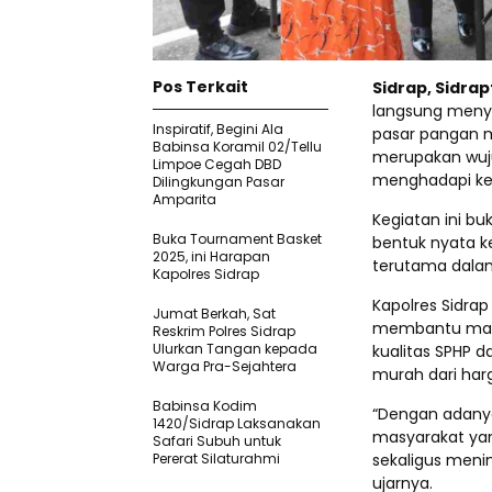
Pos Terkait
Sidrap, Sidra
langsung menya
Inspiratif, Begini Ala
pasar pangan mu
Babinsa Koramil 02/Tellu
merupakan wuj
Limpoe Cegah DBD
menghadapi ke
Dilingkungan Pasar
Amparita
Kegiatan ini b
Buka Tournament Basket
bentuk nyata k
2025, ini Harapan
terutama dala
Kapolres Sidrap
Kapolres Sidra
Jumat Berkah, Sat
membantu masy
Reskrim Polres Sidrap
Ulurkan Tangan kepada
kualitas SPHP da
Warga Pra-Sejahtera
murah dari har
Babinsa Kodim
“Dengan adanya
1420/Sidrap Laksanakan
masyarakat yan
Safari Subuh untuk
Pererat Silaturahmi
sekaligus meni
ujarnya.