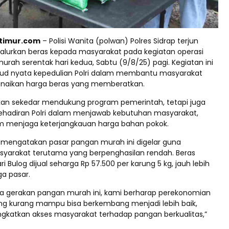
ptimur.com
– Polisi Wanita (polwan) Polres Sidrap terjun
lurkan beras kepada masyarakat pada kegiatan operasi
rah serentak hari kedua, Sabtu (9/8/25) pagi. Kegiatan ini
ud nyata kepedulian Polri dalam membantu masyarakat
naikan harga beras yang memberatkan.
ukan sekedar mendukung program pemerintah, tetapi juga
ehadiran Polri dalam menjawab kebutuhan masyarakat,
m menjaga keterjangkauan harga bahan pokok.
p mengatakan pasar pangan murah ini digelar guna
arakat terutama yang berpenghasilan rendah. Beras
ri Bulog dijual seharga Rp 57.500 per karung 5 kg, jauh lebih
ga pasar.
 gerakan pangan murah ini, kami berharap perekonomian
g kurang mampu bisa berkembang menjadi lebih baik,
ngkatkan akses masyarakat terhadap pangan berkualitas,”