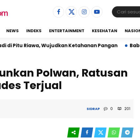
NEWS
INDEKS
ENTERTAINMENT
KESEHATAN
NASIO
a, Wujudkan Ketahanan Pangan
Babinsa Dampingi P
rjunkan Polwan, Ratusan
des Terjual
0
201
SIDRAP