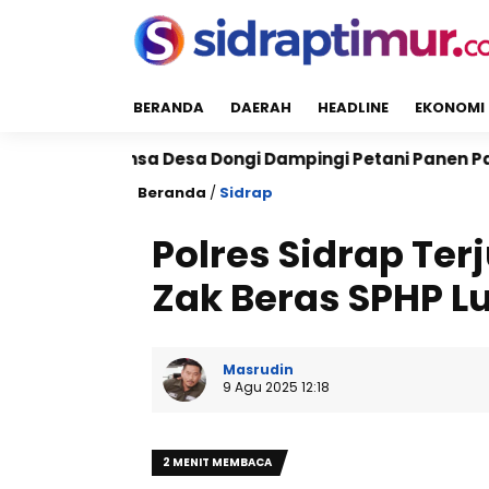
BERANDA
DAERAH
HEADLINE
EKONOMI
a Desa Dongi Dampingi Petani Panen Padi di Pitu Riaw
Beranda
/
Sidrap
Polres Sidrap Te
Zak Beras SPHP Lu
Masrudin
9 Agu 2025 12:18
2 MENIT MEMBACA