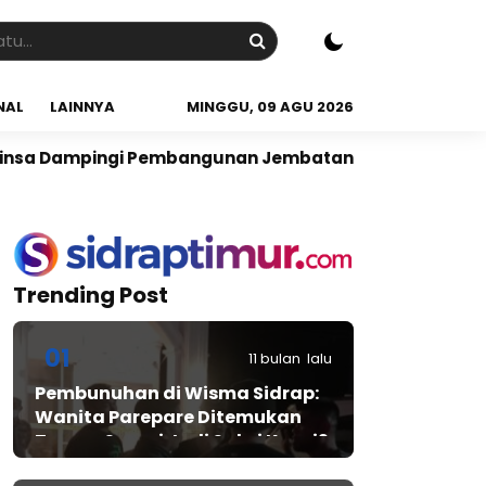
NAL
LAINNYA
MINGGU, 09 AGU 2026
embangunan Jembatan Sungai Bolalele di Desa Abokon
Trending Post
01
11 bulan lalu
Pembunuhan di Wisma Sidrap:
Wanita Parepare Ditemukan
Tewas, Suami Jadi Saksi Kunci?