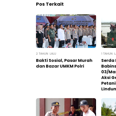
Pos Terkait
2 TAHUN LALU
1 TAHUN L
Bakti Sosial, Pasar Murah
Serda 
dan Bazar UMKM Polri
Babins
03/Ma
Aksi G
Petani
Lindu