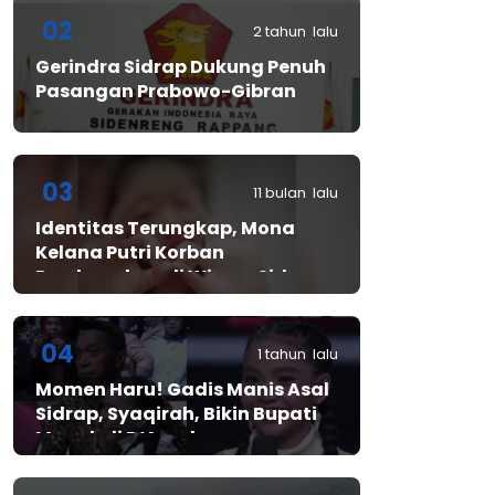
02
2 tahun lalu
Gerindra Sidrap Dukung Penuh
Pasangan Prabowo-Gibran
03
11 bulan lalu
Identitas Terungkap, Mona
Kelana Putri Korban
Pembunuhan di Wisma Sidrap
04
1 tahun lalu
Momen Haru! Gadis Manis Asal
Sidrap, Syaqirah, Bikin Bupati
Mewek di D’Academy​