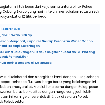
egiatan ini tak lepas dari kerja sama antara pihak Polres
g Cabang Sidrap yang hari ini telah menyalurkan ratusan zak
syarakat di 12 titik berbeda
I & REFERENSI
Hujani’ Sawah Sidrap
pekan Menjabat, Kapolres Sidrap Kerahkan Water Canon
etani Hadapi Kekeringan
lu, Fakta Belakangan? Kasus Dugaan “Setoran” di Pinrang
abak Pembuktian
mua berita terbaru di Katasulsel
wujud kolaborasi dan sinergisitas kami dengan Bulog sebagai
 cepat terhadap fluktuasi harga beras yang belakangan ini
ebani masyarakat. Melalui kerja sama dengan Bulog, pasar
warkan beras berkualitas dengan harga yang jauh lebih
atan ini kami gelar serentak di 12 titik di seluruh Polsek
uk Polsubsektor