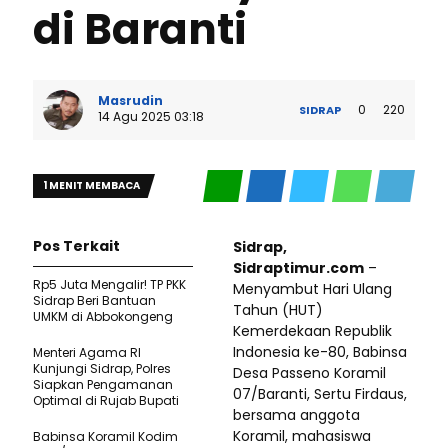
di Baranti
Masrudin
0
220
SIDRAP
14 Agu 2025 03:18
1 MENIT MEMBACA
Pos Terkait
Sidrap,
Sidraptimur.com
–
Rp5 Juta Mengalir! TP PKK
Menyambut Hari Ulang
Sidrap Beri Bantuan
Tahun (HUT)
UMKM di Abbokongeng
Kemerdekaan Republik
Indonesia ke-80, Babinsa
Menteri Agama RI
Kunjungi Sidrap, Polres
Desa Passeno Koramil
Siapkan Pengamanan
07/Baranti, Sertu Firdaus,
Optimal di Rujab Bupati
bersama anggota
Koramil, mahasiswa
Babinsa Koramil Kodim