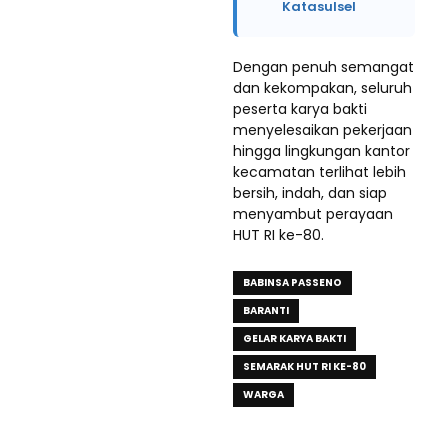
Katasulsel
Dengan penuh semangat
dan kekompakan, seluruh
peserta karya bakti
menyelesaikan pekerjaan
hingga lingkungan kantor
kecamatan terlihat lebih
bersih, indah, dan siap
menyambut perayaan
HUT RI ke-80.
BABINSA PASSENO
BARANTI
GELAR KARYA BAKTI
SEMARAK HUT RI KE-80
WARGA