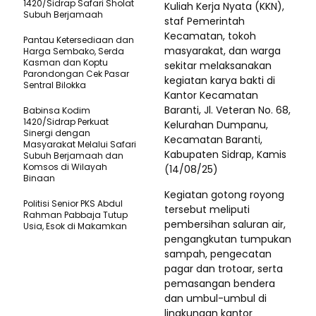
1420/Sidrap Safari Sholat
Kuliah Kerja Nyata (KKN),
Subuh Berjamaah
staf Pemerintah
Kecamatan, tokoh
Pantau Ketersediaan dan
masyarakat, dan warga
Harga Sembako, Serda
Kasman dan Koptu
sekitar melaksanakan
Parondongan Cek Pasar
kegiatan karya bakti di
Sentral Bilokka
Kantor Kecamatan
Baranti, Jl. Veteran No. 68,
Babinsa Kodim
1420/Sidrap Perkuat
Kelurahan Dumpanu,
Sinergi dengan
Kecamatan Baranti,
Masyarakat Melalui Safari
Kabupaten Sidrap, Kamis
Subuh Berjamaah dan
Komsos di Wilayah
(14/08/25)
Binaan
Kegiatan gotong royong
Politisi Senior PKS Abdul
tersebut meliputi
Rahman Pabbaja Tutup
pembersihan saluran air,
Usia, Esok di Makamkan
pengangkutan tumpukan
sampah, pengecatan
pagar dan trotoar, serta
pemasangan bendera
dan umbul-umbul di
lingkungan kantor