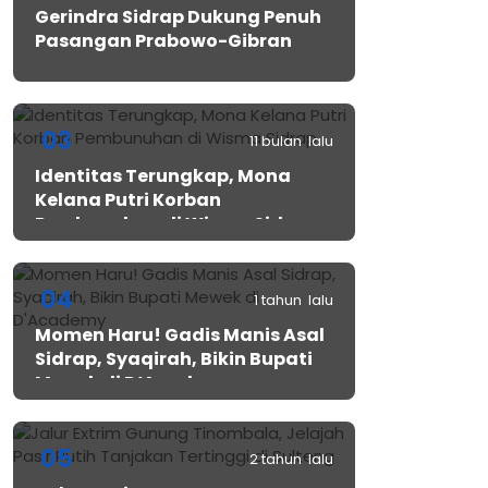
Gerindra Sidrap Dukung Penuh
Pasangan Prabowo-Gibran
03
11 bulan lalu
Identitas Terungkap, Mona
Kelana Putri Korban
Pembunuhan di Wisma Sidrap
04
1 tahun lalu
Momen Haru! Gadis Manis Asal
Sidrap, Syaqirah, Bikin Bupati
Mewek di D’Academy​
05
2 tahun lalu