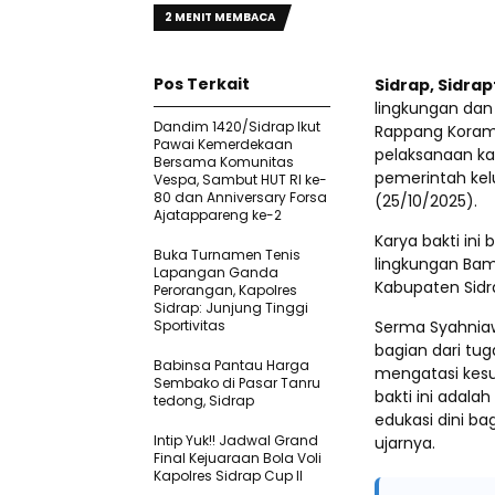
2 MENIT MEMBACA
Pos Terkait
​Sidrap, Sidr
lingkungan dan
Dandim 1420/Sidrap Ikut
Rappang Korami
Pawai Kemerdekaan
pelaksanaan kar
Bersama Komunitas
pemerintah kelu
Vespa, Sambut HUT RI ke-
80 dan Anniversary Forsa
(25/10/2025).
Ajatappareng ke-2
​Karya bakti i
Buka Turnamen Tenis
lingkungan Bam
Lapangan Ganda
Kabupaten Sidr
Perorangan, Kapolres
Sidrap: Junjung Tinggi
Sportivitas
​Serma Syahni
bagian dari tu
Babinsa Pantau Harga
mengatasi kesu
Sembako di Pasar Tanru
bakti ini adal
tedong, Sidrap
edukasi dini ba
Intip Yuk!! Jadwal Grand
ujarnya.
Final Kejuaraan Bola Voli
Kapolres Sidrap Cup II