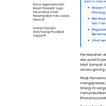
BERITA TERKIN
Band Legendaris Dan
Malam Te
Masih Produktif Juga
Fenomenal, Inilah
Pinrang
Penampakan Foto Lawas
Beli Na
Dewa 19
Istri Ta
Arahan Kasdim
Regulasi
1420/Sidrap Pra Diklat
Bertent
Satpol PP
Lihat se
​Pembersihan d
dan potensi pe
lokal. Sampah 
secara gotong r
​Pihak Pemerint
mengapresiasi p
Sinergi ini sang
menumbuhkan s
khususnya pad