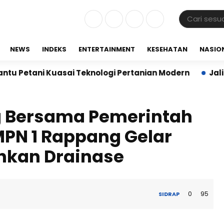
NEWS
INDEKS
ENTERTAINMENT
KESEHATAN
NASIO
ni Kuasai Teknologi Pertanian Modern
Jalin Sinerg
 Bersama Pemerintah
PN 1 Rappang Gelar
ihkan Drainase
0
95
SIDRAP