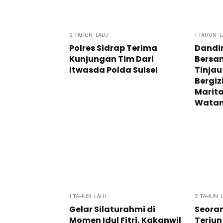
2 TAHUN LALU
1 TAHUN L
Polres Sidrap Terima
Dandi
Kunjungan Tim Dari
Bersa
Itwasda Polda Sulsel
Tinja
Bergizi
Marit
Watan
1 TAHUN LALU
2 TAHUN 
Gelar Silaturahmi di
Seoran
Momen Idul Fitri, Kakanwil
Terjun