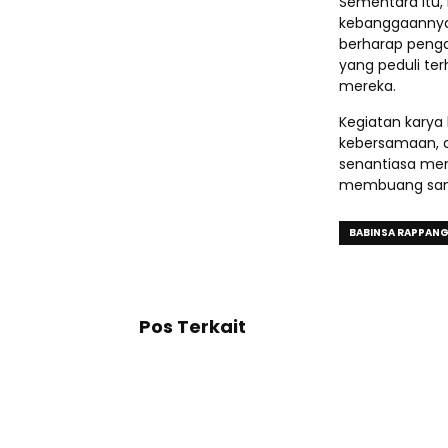
​Sementara itu
kebanggaannya a
berharap penga
yang peduli ter
mereka.
​Kegiatan kary
kebersamaan, d
senantiasa men
membuang samp
BABINSA RAPPAN
Pos Terkait