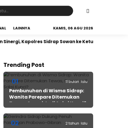
NAL
LAINNYA
KAMIS, 06 AGU 2026
i, Kapolres Sidrap Sowan ke Ketua NU Sidrap
Sidrap
Trending Post
01
11 bulan lalu
Pembunuhan di Wisma Sidrap:
Wanita Parepare Ditemukan
Tewas, Suami Jadi Saksi Kunci?
02
2 tahun lalu