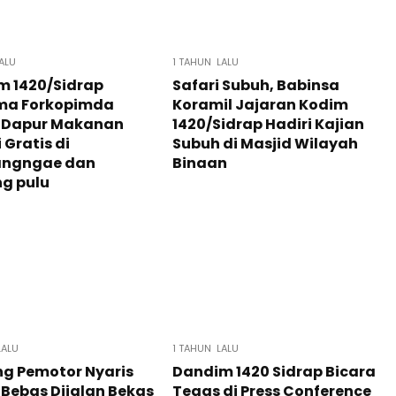
ALU
1 TAHUN LALU
m 1420/Sidrap
Safari Subuh, Babinsa
ma Forkopimda
Koramil Jajaran Kodim
u Dapur Makanan
1420/Sidrap Hadiri Kajian
 Gratis di
Subuh di Masjid Wilayah
angngae dan
Binaan
g pulu
LALU
1 TAHUN LALU
g Pemotor Nyaris
Dandim 1420 Sidrap Bicara
 Bebas Dijalan Bekas
Tegas di Press Conference