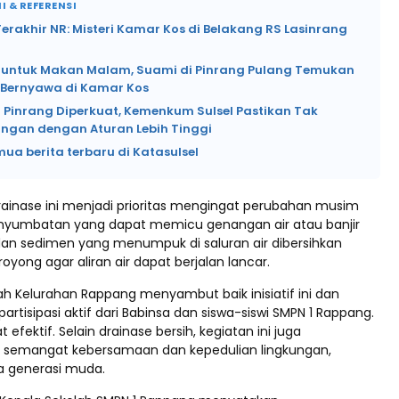
I & REFERENSI
rakhir NR: Misteri Kamar Kos di Belakang RS Lasinrang
si untuk Makan Malam, Suami di Pinrang Pulang Temukan
k Bernyawa di Kamar Kos
 Pinrang Diperkuat, Kemenkum Sulsel Pastikan Tak
angan dengan Aturan Lebih Tinggi
mua berita terbaru di Katasulsel
rainase ini menjadi prioritas mengingat perubahan musim
nyumbatan yang dapat memicu genangan air atau banjir
dan sedimen yang menumpuk di saluran air dibersihkan
oyong agar aliran air dapat berjalan lancar.
ah Kelurahan Rappang menyambut baik inisiatif ini dan
artisipasi aktif dari Babinsa dan siswa-siswi SMPN 1 Rappang.
at efektif. Selain drainase bersih, kegiatan ini juga
emangat kebersamaan dan kepedulian lingkungan,
a generasi muda.