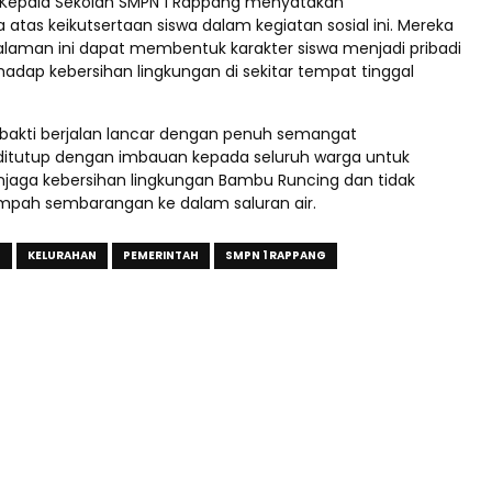
, Kepala Sekolah SMPN 1 Rappang menyatakan
tas keikutsertaan siswa dalam kegiatan sosial ini. Mereka
laman ini dapat membentuk karakter siswa menjadi pribadi
hadap kebersihan lingkungan di sekitar tempat tinggal
a bakti berjalan lancar dengan penuh semangat
itutup dengan imbauan kepada seluruh warga untuk
jaga kebersihan lingkungan Bambu Runcing dan tidak
ah sembarangan ke dalam saluran air.
G
KELURAHAN
PEMERINTAH
SMPN 1 RAPPANG