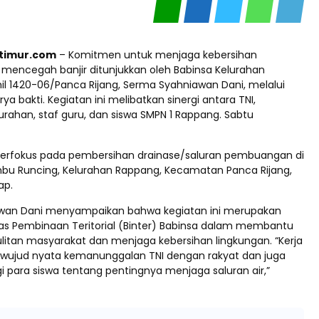
aptimur.com
– Komitmen untuk menjaga kebersihan
 mencegah banjir ditunjukkan oleh Babinsa Kelurahan
l 1420-06/Panca Rijang, Serma Syahniawan Dani, melalui
ya bakti. Kegiatan ini melibatkan sinergi antara TNI,
rahan, staf guru, dan siswa SMPN 1 Rappang. Sabtu
ni berfokus pada pembersihan drainase/saluran pembuangan di
bu Runcing, Kelurahan Rappang, Kecamatan Panca Rijang,
ap.
awan Dani menyampaikan bahwa kegiatan ini merupakan
gas Pembinaan Teritorial (Binter) Babinsa dalam membantu
litan masyarakat dan menjaga kebersihan lingkungan. “Kerja
ah wujud nyata kemanunggalan TNI dengan rakyat dan juga
gi para siswa tentang pentingnya menjaga saluran air,”