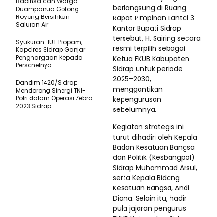
Babinsa dan Warga
berlangsung di Ruang
Duampanua Gotong
Royong Bersihkan
Rapat Pimpinan Lantai 3
Saluran Air
Kantor Bupati Sidrap
tersebut, H. Sairing secara
Syukuran HUT Propam,
resmi terpilih sebagai
Kapolres Sidrap Ganjar
Penghargaan Kepada
Ketua FKUB Kabupaten
Personelnya
Sidrap untuk periode
2025–2030,
Dandim 1420/Sidrap
menggantikan
Mendorong Sinergi TNI-
Polri dalam Operasi Zebra
kepengurusan
2023 Sidrap
sebelumnya.
Kegiatan strategis ini
turut dihadiri oleh Kepala
Badan Kesatuan Bangsa
dan Politik (Kesbangpol)
Sidrap Muhammad Arsul,
serta Kepala Bidang
Kesatuan Bangsa, Andi
Diana. Selain itu, hadir
pula jajaran pengurus