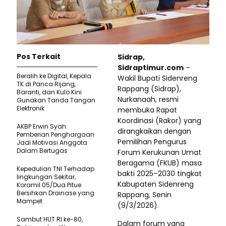
Pos Terkait
Sidrap,
Sidraptimur.com
–
Beralih ke Digital, Kepala
Wakil Bupati Sidenreng
TK di Panca Rijang,
Rappang (Sidrap),
Baranti, dan Kulo Kini
Nurkanaah, resmi
Gunakan Tanda Tangan
Elektronik
membuka Rapat
Koordinasi (Rakor) yang
AKBP Erwin Syah:
dirangkaikan dengan
Pemberian Penghargaan
Pemilihan Pengurus
Jadi Motivasi Anggota
Dalam Bertugas
Forum Kerukunan Umat
Beragama (FKUB) masa
Kepedulian TNI Terhadap
bakti 2025–2030 tingkat
lingkungan Sekitar,
Kabupaten Sidenreng
Koramil 05/Dua Pitue
Bersihkan Drainase yang
Rappang, Senin
Mampet
(9/3/2026).
Sambut HUT RI ke-80,
Dalam forum yang