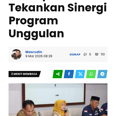
Tekankan Sinergi
Program
Unggulan
Masrudin
0
110
SIDRAP
9 Mar 2026 08:28
2 MENIT MEMBACA