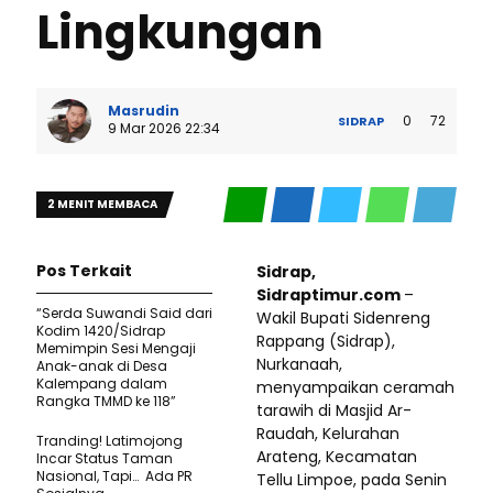
Lingkungan
Masrudin
0
72
SIDRAP
9 Mar 2026 22:34
2 MENIT MEMBACA
Pos Terkait
Sidrap,
Sidraptimur.com
–
“Serda Suwandi Said dari
Wakil Bupati Sidenreng
Kodim 1420/Sidrap
Rappang (Sidrap),
Memimpin Sesi Mengaji
Nurkanaah,
Anak-anak di Desa
Kalempang dalam
menyampaikan ceramah
Rangka TMMD ke 118”
tarawih di Masjid Ar-
Raudah, Kelurahan
Tranding! Latimojong
Arateng, Kecamatan
Incar Status Taman
Nasional, Tapi… Ada PR
Tellu Limpoe, pada Senin