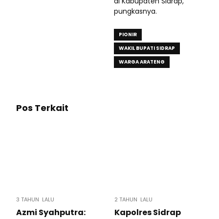
di Kabupaten Sidrap,”
pungkasnya.
PIONIR
WAKIL BUPATI SIDRAP
WARGA ARATENG
Pos Terkait
3 TAHUN LALU
2 TAHUN LALU
Azmi Syahputra:
Kapolres Sidrap