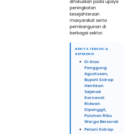
difokuskan pada upaya
peningkatan
kesejahteraan
masyarakat serta
pembangunan di
berbagai sektor.
BERITA TERKINI &
REFERENSI
Di Atas
Panggung
Agustusan,
Bupati Sidrap
Hentikan
Sejenak
Karnaval:
Ridwan
Dipanggil,
Puluhan Ribu
Warga Bersorak
Petani Sidrap