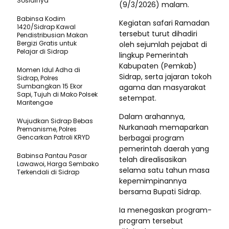
Sosialnya
(9/3/2026) malam.
Babinsa Kodim
Kegiatan safari Ramadan
1420/Sidrap Kawal
tersebut turut dihadiri
Pendistribusian Makan
Bergizi Gratis untuk
oleh sejumlah pejabat di
Pelajar di Sidrap
lingkup Pemerintah
Kabupaten (Pemkab)
Momen Idul Adha di
Sidrap, serta jajaran tokoh
Sidrap, Polres
Sumbangkan 15 Ekor
agama dan masyarakat
Sapi, Tujuh di Mako Polsek
setempat.
Maritengae
Dalam arahannya,
Wujudkan Sidrap Bebas
Nurkanaah memaparkan
Premanisme, Polres
Gencarkan Patroli KRYD
berbagai program
pemerintah daerah yang
Babinsa Pantau Pasar
telah direalisasikan
Lawawoi, Harga Sembako
selama satu tahun masa
Terkendali di Sidrap
kepemimpinannya
bersama Bupati Sidrap.
Ia menegaskan program-
program tersebut