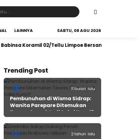
NAL
LAINNYA
SABTU, 08 AGU 2026
Koramil 02/Tellu Limpoe Bersama Warga Gelar Karya Ba
Trending Post
01
11 bulan lalu
Pembunuhan di Wisma Sidrap:
Wanita Parepare Ditemukan
Tewas, Suami Jadi Saksi Kunci?
02
2 tahun lalu