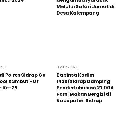
lika 2024
dengan Masyarakat
Melalui Safari Jumat di
Desa Kalempang
LALU
11 BULAN LALU
di Polres Sidrap Go
Babinsa Kodim
hool Sambut HUT
1420/Sidrap Dampingi
n Ke-75
Pendistribusian 27.004
Porsi Makan Bergizi di
Kabupaten Sidrap