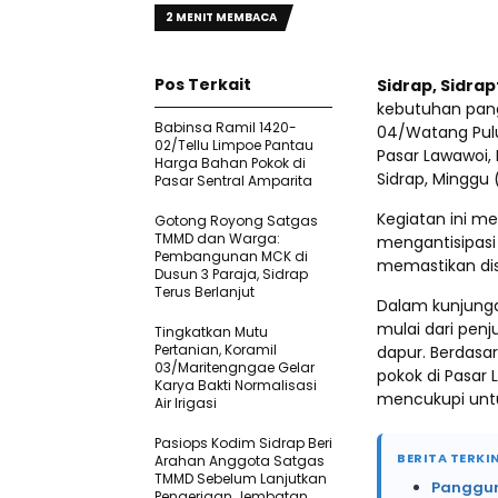
2 MENIT MEMBACA
Pos Terkait
Sidrap, Sidra
kebutuhan pang
Babinsa Ramil 1420-
04/Watang Pul
02/Tellu Limpoe Pantau
Pasar Lawawoi,
Harga Bahan Pokok di
Sidrap, Minggu 
Pasar Sentral Amparita
Kegiatan ini m
Gotong Royong Satgas
TMMD dan Warga:
mengantisipasi
Pembangunan MCK di
memastikan dist
Dusun 3 Paraja, Sidrap
Terus Berlanjut
Dalam kunjunga
mulai dari penj
Tingkatkan Mutu
Pertanian, Koramil
dapur. Berdasa
03/Maritengngae Gelar
pokok di Pasar 
Karya Bakti Normalisasi
mencukupi untu
Air Irigasi
Pasiops Kodim Sidrap Beri
BERITA TERKIN
Arahan Anggota Satgas
TMMD Sebelum Lanjutkan
Panggung
Pengerjaan Jembatan