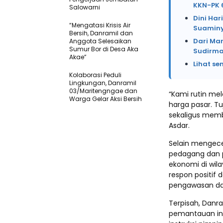
KKN-PK 
Salowarni
Dini Har
“Mengatasi Krisis Air
Suaminy
Bersih, Danramil dan
Dari Mar
Anggota Selesaikan
Sumur Bor di Desa Aka
Sudirma
Akae”
Lihat se
Kolaborasi Peduli
Lingkungan, Danramil
03/Maritengngae dan
“Kami rutin m
Warga Gelar Aksi Bersih
harga pasar. Tu
sekaligus memb
Asdar.
Selain mengece
pedagang dan p
ekonomi di wila
respon positif
pengawasan dar
Terpisah, Dan
pemantauan ini 