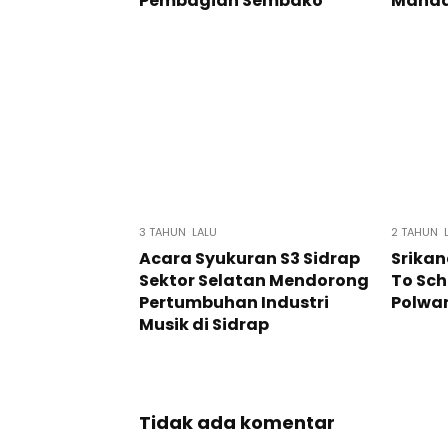
Pembagian Sembako”
Manda
3 TAHUN LALU
2 TAHUN 
Acara Syukuran S3 Sidrap
Srikan
Sektor Selatan Mendorong
To Sc
Pertumbuhan Industri
Polwa
Musik di Sidrap
Tidak ada komentar