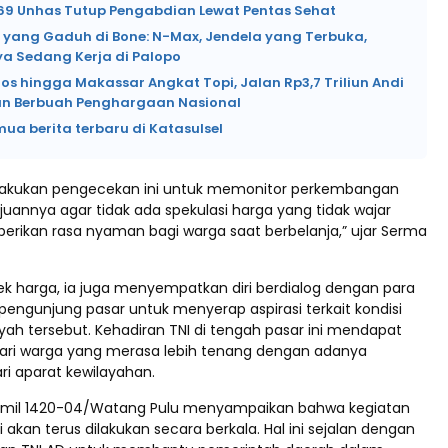
69 Unhas Tutup Pengabdian Lewat Pentas Sehat
i yang Gaduh di Bone: N-Max, Jendela yang Terbuka,
a Sedang Kerja di Palopo
os hingga Makassar Angkat Topi, Jalan Rp3,7 Triliun Andi
n Berbuah Penghargaan Nasional
mua berita terbaru di Katasulsel
elakukan pengecekan ini untuk memonitor perkembangan
juannya agar tidak ada spekulasi harga yang tidak wajar
erikan rasa nyaman bagi warga saat berbelanja,” ujar Serma
k harga, ia juga menyempatkan diri berdialog dengan para
engunjung pasar untuk menyerap aspirasi terkait kondisi
yah tersebut. Kehadiran TNI di tengah pasar ini mendapat
 dari warga yang merasa lebih tenang dengan adanya
i aparat kewilayahan.
ramil 1420-04/Watang Pulu menyampaikan bahwa kegiatan
akan terus dilakukan secara berkala. Hal ini sejalan dengan