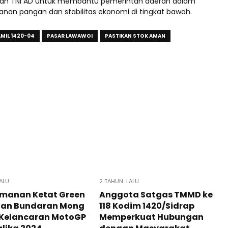
inan TNI AD untuk membantu pemerintah daerah dalam
nan pangan dan stabilitas ekonomi di tingkat bawah.
MIL 1420-04
PASAR LAWAWOI
PASTIKAN STOK AMAN
ALU
2 TAHUN LALU
manan Ketat Green
Anggota Satgas TMMD ke
dan Bundaran Mong
118 Kodim 1420/Sidrap
 Kelancaran MotoGP
Memperkuat Hubungan