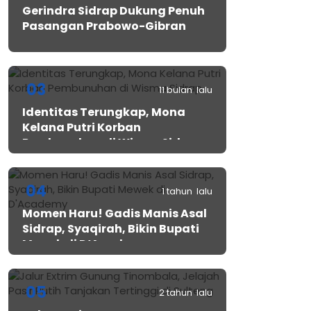
Gerindra Sidrap Dukung Penuh
Pasangan Prabowo-Gibran
03
11 bulan lalu
Identitas Terungkap, Mona
Kelana Putri Korban
Pembunuhan di Wisma Sidrap
04
1 tahun lalu
Momen Haru! Gadis Manis Asal
Sidrap, Syaqirah, Bikin Bupati
Mewek di D’Academy​
05
2 tahun lalu