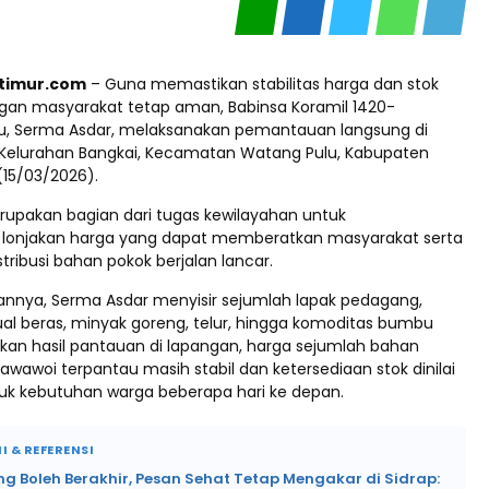
ptimur.com
– Guna memastikan stabilitas harga dan stok
an masyarakat tetap aman, Babinsa Koramil 1420-
u, Serma Asdar, melaksanakan pemantauan langsung di
 Kelurahan Bangkai, Kecamatan Watang Pulu, Kabupaten
(15/03/2026).
erupakan bagian dari tugas kewilayahan untuk
 lonjakan harga yang dapat memberatkan masyarakat serta
ribusi bahan pokok berjalan lancar.
nnya, Serma Asdar menyisir sejumlah lapak pedagang,
ual beras, minyak goreng, telur, hingga komoditas bumbu
rkan hasil pantauan di lapangan, harga sejumlah bahan
Lawawoi terpantau masih stabil dan ketersediaan stok dinilai
k kebutuhan warga beberapa hari ke depan.
I & REFERENSI
 Boleh Berakhir, Pesan Sehat Tetap Mengakar di Sidrap: