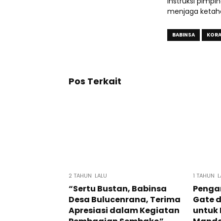
instruksi pimp
menjaga ketaha
BABINSA
KORA
Pos Terkait
2 TAHUN LALU
1 TAHUN L
“Sertu Bustan, Babinsa
Penga
Desa Bulucenrana, Terima
Gate 
Apresiasi dalam Kegiatan
untuk