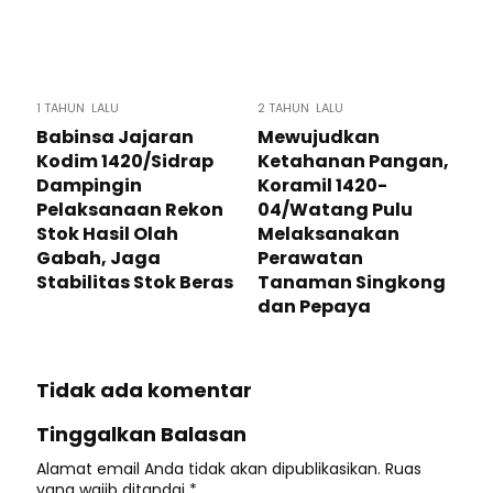
1 TAHUN LALU
2 TAHUN LALU
Babinsa Jajaran
Mewujudkan
Kodim 1420/Sidrap
Ketahanan Pangan,
Dampingin
Koramil 1420-
Pelaksanaan Rekon
04/Watang Pulu
Stok Hasil Olah
Melaksanakan
Gabah, Jaga
Perawatan
Stabilitas Stok Beras
Tanaman Singkong
dan Pepaya
Tidak ada komentar
Tinggalkan Balasan
Alamat email Anda tidak akan dipublikasikan.
Ruas
yang wajib ditandai
*