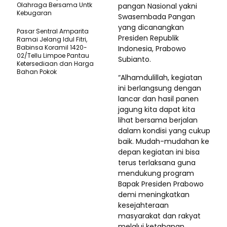
Olahraga Bersama Untk
pangan Nasional yakni
Kebugaran
Swasembada Pangan
yang dicanangkan
Pasar Sentral Amparita
Presiden Republik
Ramai Jelang Idul Fitri,
Babinsa Koramil 1420-
Indonesia, Prabowo
02/Tellu Limpoe Pantau
Subianto.
Ketersediaan dan Harga
Bahan Pokok
“Alhamdulillah, kegiatan
ini berlangsung dengan
lancar dan hasil panen
jagung kita dapat kita
lihat bersama berjalan
dalam kondisi yang cukup
baik. Mudah-mudahan ke
depan kegiatan ini bisa
terus terlaksana guna
mendukung program
Bapak Presiden Prabowo
demi meningkatkan
kesejahteraan
masyarakat dan rakyat
melalui ketahanan