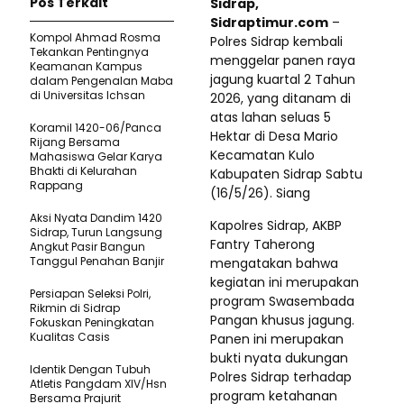
Pos Terkait
Sidrap,
Sidraptimur.com
–
Kompol Ahmad Rosma
Polres Sidrap kembali
Tekankan Pentingnya
menggelar panen raya
Keamanan Kampus
jagung kuartal 2 Tahun
dalam Pengenalan Maba
di Universitas Ichsan
2026, yang ditanam di
atas lahan seluas 5
Koramil 1420-06/Panca
Hektar di Desa Mario
Rijang Bersama
Kecamatan Kulo
Mahasiswa Gelar Karya
Bhakti di Kelurahan
Kabupaten Sidrap Sabtu
Rappang
(16/5/26). Siang
Aksi Nyata Dandim 1420
Kapolres Sidrap, AKBP
Sidrap, Turun Langsung
Fantry Taherong
Angkut Pasir Bangun
Tanggul Penahan Banjir
mengatakan bahwa
kegiatan ini merupakan
Persiapan Seleksi Polri,
program Swasembada
Rikmin di Sidrap
Pangan khusus jagung.
Fokuskan Peningkatan
Kualitas Casis
Panen ini merupakan
bukti nyata dukungan
Identik Dengan Tubuh
Polres Sidrap terhadap
Atletis Pangdam XIV/Hsn
program ketahanan
Bersama Prajurit