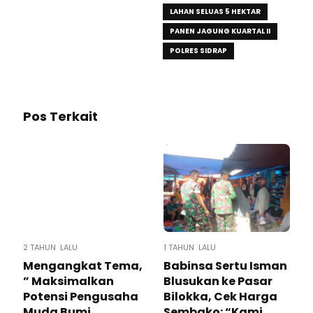
LAHAN SELUAS 5 HEKTAR
PANEN JAGUNG KUARTAL II
POLRES SIDRAP
Pos Terkait
2 TAHUN LALU
1 TAHUN LALU
Mengangkat Tema,
Babinsa Sertu Isman
” Maksimalkan
Blusukan ke Pasar
Potensi Pengusaha
Bilokka, Cek Harga
Muda Bumi
Sembako: “Kami