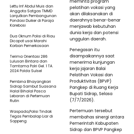
meminta program
Lettu Inf Abdul Muis dan
pelatihan vokasi yang
Anggota Satgas TMMD
akan dilaksanakan di
Lanjutkan Pembangunan
daerahnya benar-benar
Pondasi Duiker di Paraja
Karebosi
menjawab kebutuhan
dunia kerja dan potensi
Dua Oknum Polisi di Riau
unggulan daerah.
Dicopot usai Marahi
Korban Pemerkosaan
Penegasan itu
disampaikannya saat
Terima Orientasi 286
Lulusan Bintara dan
menerima kunjungan
Tamtama Polri Gel. 1 TA.
kerja jajaran Balai
2024 Polda Sulsel
Pelatihan Vokasi dan
Produktivitas (BPVP)
Pembina Bhayangkari
Sidrap Sambut Suasana
Pangkep di Ruang Kerja
Halal Bihalal Pasca
Bupati Sidrap, Selasa
Lebaran di Pertemuan
(7/7/2026).
Rutin
Pertemuan tersebut
Waspada,Polisi Tindak
Tegas Pembalap Liar di
membahas sinergi antara
Soppeng
Pemerintah Kabupaten
Sidrap dan BPVP Pangkep