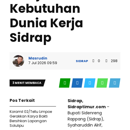
Kebutuhan
Dunia Kerja
Sidrap
Masrudin
0
298
SIDRAP
7 Jul 2026 09:59
3 MENIT MEMBACA
Pos Terkait
Sidrap,
Sidraptimur.com
–
Koramil 02/Tellu Limpoe
Bupati Sidenreng
Gerakkan Karya Bakti
Rappang (Sidrap),
Bersihkan Lapangan
Syaharuddin Alrif,
Solulipu