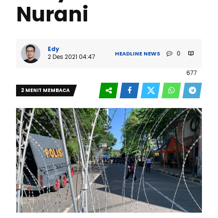
Nurani
Edy
0
HEADLINE
NEWS
2 Des 2021 04:47
677
2 MENIT MEMBACA