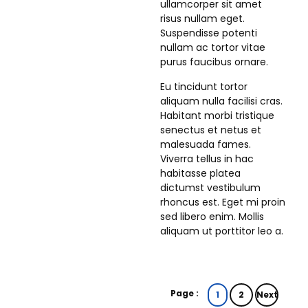
ullamcorper sit amet
risus nullam eget.
Suspendisse potenti
nullam ac tortor vitae
purus faucibus ornare.
Eu tincidunt tortor
aliquam nulla facilisi cras.
Habitant morbi tristique
senectus et netus et
malesuada fames.
Viverra tellus in hac
habitasse platea
dictumst vestibulum
rhoncus est. Eget mi proin
sed libero enim. Mollis
aliquam ut porttitor leo a.
Page :
1
2
Next