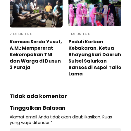
2 TAHUN LALU
1 TAHUN LALU
Komsos Serda Yusuf,
Peduli Korban
A.M.: Mempererat
Kebakaran, Ketua
Kekompakan TNI
Bhayangkari Daerah
dan Warga di Dusun
Sulsel Salurkan
3 Paraja
Bansos di Aspol Tallo
Lama
Tidak ada komentar
Tinggalkan Balasan
Alamat email Anda tidak akan dipublikasikan.
Ruas
yang wajib ditandai
*