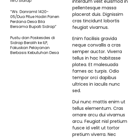
IWO Sidrap
interdum velit euismod in
pellentesque massa
“Ws. Danramil 1420-
placerat duis. Dignissim
05/Dua Pitue Hadiri Panen
cras tincidunt lobortis
Perdana Desa Bila
Bersama Bupati Sidrap”
feugiat vivamus.
Pustu dan Poskesdes di
Enim facilisis gravida
Sidrap Beralih ke ILP,
neque convallis a cras
Fokuskan Pelayanan
semper auctor. Viverra
Berbasis Kebutuhan Desa
tellus in hac habitasse
platea. Et malesuada
fames ac turpis. Odio
tempor orci dapibus
ultrices in iaculis nunc
sed.
Dui nunc mattis enim ut
tellus elementum. Cras
ornare arcu dui vivamus
arcu. Feugiat nisl pretium
fusce id velit ut tortor
pretium viverra. Nec