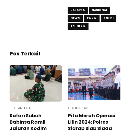
JAKARTA
NASIONAL
NEWS
PA 212
POLISI
REUNI 212
Pos Terkait
3 BULAN LALU
1 TAHUN LALU
Safari Subuh
Pita Merah Operasi
Babinsa Ramil
Lilin 2024: Polres
Jajaran Kodim
Sidrap Siap Siaga