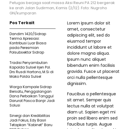
Petugas berjaga saat massa Aksi Reuni PA 212 bergerak
ke arah Jalan Sudirman, Kamis (2/12). Foto: Nugroho
GN/kumparan
Pos Terkait
Lorem ipsum dolor sit
amet, consectetur
Dandim 1420/Sidrap
adipiscing elit, sed do
Terima Apresiasi:
eiusmod tempor
Kontribusi Luar Biasa
incididunt ut labore et
pada Peresmian
Polsubsektor Sidrap
dolore magna aliqua.
Ipsum nunc aliquet
Tradisi Penyambutan
bibendum enim facilisis
Kapolda Sulsel Irjen Pol.
gravida. Fusce ut placerat
Drs Rusdi Hartono, M.Si di
Mako Polda Sulsel
orci nulla pellentesque
dignissim.
Warga Kampale Sidrap
Bersatu, Penggalangan
Faucibus a pellentesque
Dana Perbaikan Tanggul
sit amet. Semper quis
Darurat Pasca Banjir Jadi
Solusi
lectus nulla at volutpat
diam ut. Sapien eget mi
Sinergi dan Kredibilitas
proin sed libero enim sed
Jadi Fokus, Edy Basri
faucibus turpis. Augue
Tetapkan “Kabinet” Baru