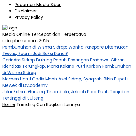
Pedoman Media Siber
Disclaimer
Privacy Policy
Media Online Tercepat dan Terpercaya
sidraptimur.com 2025
Pembunuhan di Wisma Sidrap: Wanita Parepare Ditemukan
Tewas, Suami Jadi Saksi Kunci?
Gerindra Sidrap Dukung Penuh Pasangan Prabowo-Gibran
Identitas Terungkap, Mona Kelana Putri Korban Pembunuhan
di Wisma Sidrap
Momen Haru! Gadis Manis Asal Sidrap, Syaqirah, Bikin Bupati
Mewek di D’Academy​
Jalur Extrim Gunung Tinombala, Jelajah Pasir Putih Tanjakan
Tertinggi di Sulteng
Home
Trending
Cari
Bagikan
Lainnya