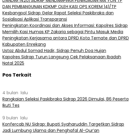
DANDIM 1420/SIDRAP MENDAMPINGI PENINJAUAN MA YON TP
DAN PEMBANGUNAN KDKMP OLEH KASI OPS KOREM 141/TP
Kesbangpol Sidrap Gelar Rapat Seleksi Paskibraka dan
Sosialisasi Aplikasi Transparansi
Peningkatan Koordinasi dan Akses Informasi: Kapolres Sidrap
Memilih Kasi Humas KP Zakaria sebagai Pintu Masuk Media
Peningkatan Kerjasama antara DPRD Kota Ternate dan DPRD
Kabupaten Enrekang
Ustaz Abdul Somad Hadir, Sidrap Penuh Doa Hujan
Kapolres Sidrap Turun Langsung Cek Pelaksanaan Ibadah
Natal 2025
Pos Terkait
4 bulan lalu
Rangkaian Seleksi Paskibraka Sidrap 2026 Dimulai, 86 Peserta
Ikuti Tes
9 bulan lalu
Konfercab NU Sidrap: Bupati Syaharuddin Targetkan Sidrap
Jadi Lumbung Ulama dan Penghafal Al-Qur’an