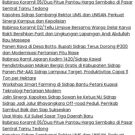
Babinsa Koramil 05/Dua Pitue Pantau Harga Sembako di Pasar
Sentral Tanru Tedong
Kapolres Sidrap Sambangi Rektor UMS dan UNISAN, Perkuat
Sinergi Kampus dan Kepolisian
Babinsa Koramil 02/Tellu Limpoe Bersama Warga Gelar Karya
Bakti Bersihkan Parit dan Lingkungan Lapangan Andi Abdullah
Bau Massepe
Panen Raya di Desa Botto, Bupati Sidrap Terus Dorong IP300
dan Modernisasi Pertanian Pitu Riase
Babinsa Ramil Jajaran Kodim 1420/Sidrap Kawal
Pendistribusian Makan Bergizi Gratis di Kabupaten Sidrap
Panen PM-AAS Sidrap Lampaui Target, Produktivitas Capai 11
Ton per Hektare
Workshop Smart Farming di Sidrap Bantu Petani Kuasai
Teknologi Pertanian Modern
Jalin Sinergi, Kapolres Sidrap Sowan ke Ketua NU Sidrap
Sidrap Jadi Jalur Bhayangkara Off-road Peduli, Pemkab
Sambut Baik dan Siap Sukseskan
Usai Wajo, KJI Sulsel Sasar Tiga Daerah Baru
Babinsa Koramil 05/Dua Pitue Pantau Harga Sembako di Pasar
Sentral Tanru Tedong