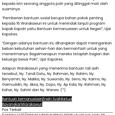
kepada istri seorang anggota polri yang ditinggal mati oleh
suaminya
“Pemberian bantuan sosial berupa bahan pokok penting
kepada 16 Warakawuri ini untuk menindak lanjuti program
bapak Kapolri yaitu Bantuan Kemanusiaan untuk Negeri”, Ujar
Kapolres.
“Dengan adanya bantuan ini, diharapkan dapat meringankan
beban kebutuhan sehari-hari dan bermanfaat untuk yang
menerimanya. Bagaimanapun mereka tetaplah bagian dari
keluarga besar Polri”, Ujar Kapolres.
Adapun Warakawuri yang menerima bantuan tali asih
tersebut, Ny. Tandi Datu, Ny. Rahman, Ny. Rahim, Ny.
Benyamin, Ny. Makka, Ny. Suwondo, Ny. Seno, Ny. Kaimo, Ny.
Gaimuddin, Ny. Aksa, Ny. Dopo, Ny. Ap Kala, Ny. Rahman, Ny.
Kahar, Ny. Sahriri dan Ny. Warwa. (*)
Bantuan kemanusiaan
Erwin Syah
Ketua
Bayangkari
Warakawuri
Pos Terkait