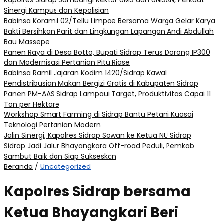
Kapolres Sidrap Sambangi Rektor UMS dan UNISAN, Perkuat
Sinergi Kampus dan Kepolisian
Babinsa Koramil 02/Tellu Limpoe Bersama Warga Gelar Karya
Bakti Bersihkan Parit dan Lingkungan Lapangan Andi Abdullah
Bau Massepe
Panen Raya di Desa Botto, Bupati Sidrap Terus Dorong IP300
dan Modernisasi Pertanian Pitu Riase
Babinsa Ramil Jajaran Kodim 1420/Sidrap Kawal
Pendistribusian Makan Bergizi Gratis di Kabupaten Sidrap
Panen PM-AAS Sidrap Lampaui Target, Produktivitas Capai 11
Ton per Hektare
Workshop Smart Farming di Sidrap Bantu Petani Kuasai
Teknologi Pertanian Modern
Jalin Sinergi, Kapolres Sidrap Sowan ke Ketua NU Sidrap
Sidrap Jadi Jalur Bhayangkara Off-road Peduli, Pemkab
Sambut Baik dan Siap Sukseskan
Beranda
/
Uncategorized
Kapolres Sidrap bersama
Ketua Bhayangkari Beri