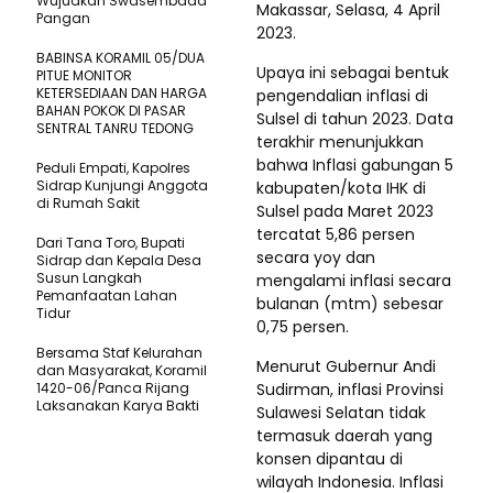
Wujudkan Swasembada
Makassar, Selasa, 4 April
Pangan
2023.
BABINSA KORAMIL 05/DUA
Upaya ini sebagai bentuk
PITUE MONITOR
KETERSEDIAAN DAN HARGA
pengendalian inflasi di
BAHAN POKOK DI PASAR
Sulsel di tahun 2023. Data
SENTRAL TANRU TEDONG
terakhir menunjukkan
bahwa Inflasi gabungan 5
Peduli Empati, Kapolres
Sidrap Kunjungi Anggota
kabupaten/kota IHK di
di Rumah Sakit
Sulsel pada Maret 2023
tercatat 5,86 persen
Dari Tana Toro, Bupati
secara yoy dan
Sidrap dan Kepala Desa
Susun Langkah
mengalami inflasi secara
Pemanfaatan Lahan
bulanan (mtm) sebesar
Tidur
0,75 persen.
Bersama Staf Kelurahan
Menurut Gubernur Andi
dan Masyarakat, Koramil
1420-06/Panca Rijang
Sudirman, inflasi Provinsi
Laksanakan Karya Bakti
Sulawesi Selatan tidak
termasuk daerah yang
konsen dipantau di
wilayah Indonesia. Inflasi