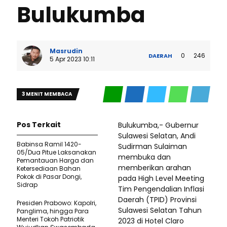
Bulukumba
Masrudin
0
246
DAERAH
5 Apr 2023 10:11
3 MENIT MEMBACA
Pos Terkait
Bulukumba,- Gubernur
Sulawesi Selatan, Andi
Babinsa Ramil 1420-
Sudirman Sulaiman
05/Dua Pitue Laksanakan
membuka dan
Pemantauan Harga dan
memberikan arahan
Ketersediaan Bahan
Pokok di Pasar Dongi,
pada High Level Meeting
Sidrap
Tim Pengendalian Inflasi
Daerah (TPID) Provinsi
Presiden Prabowo: Kapolri,
Sulawesi Selatan Tahun
Panglima, hingga Para
Menteri Tokoh Patriotik
2023 di Hotel Claro