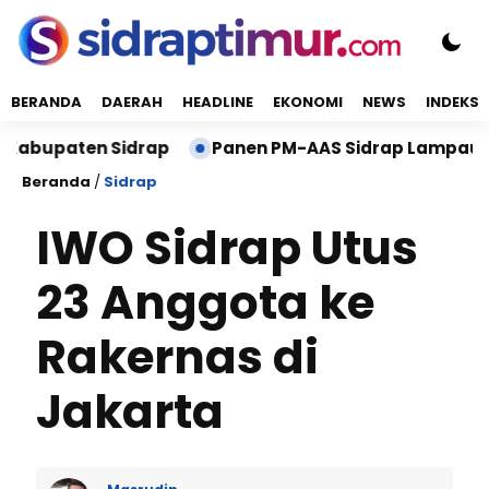
BERANDA
DAERAH
HEADLINE
EKONOMI
NEWS
INDEKS
aten Sidrap
Panen PM-AAS Sidrap Lampaui Target, P
Beranda
/
Sidrap
IWO Sidrap Utus
23 Anggota ke
Rakernas di
Jakarta