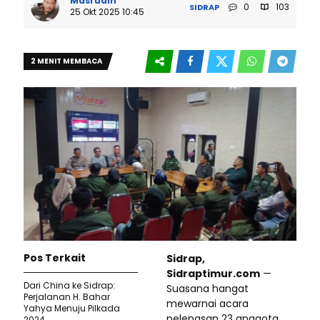
Masrudin
0
103
SIDRAP
25 Okt 2025 10:45
2 MENIT MEMBACA
Pos Terkait
Sidrap,
Sidraptimur.com
—
Dari China ke Sidrap:
Suasana hangat
Perjalanan H. Bahar
mewarnai acara
Yahya Menuju Pilkada
pelepasan 23 anggota
2024