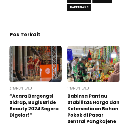
RAKERNAS 3
Pos Terkait
2 TAHUN LALU
1 TAHUN LALU
“Acara Bergengsi
Babinsa Pantau
Sidrap, Bugis Bride
Stabilitas Harga dan
Beauty 2024 Segera
Ketersediaan Bahan
Digelar!”
Pokok di Pasar
Sentral Pangkajene