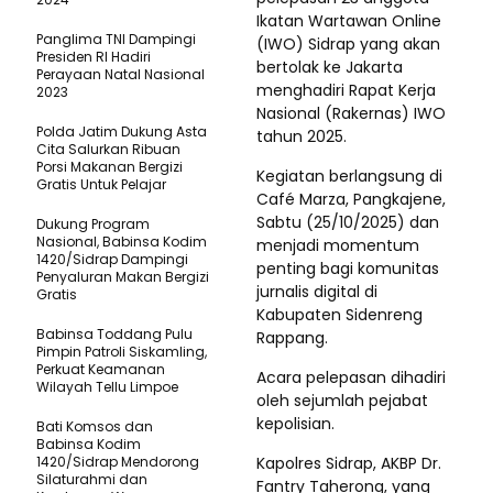
Ikatan Wartawan Online
Panglima TNI Dampingi
(IWO) Sidrap yang akan
Presiden RI Hadiri
bertolak ke Jakarta
Perayaan Natal Nasional
menghadiri Rapat Kerja
2023
Nasional (Rakernas) IWO
Polda Jatim Dukung Asta
tahun 2025.
Cita Salurkan Ribuan
Porsi Makanan Bergizi
Kegiatan berlangsung di
Gratis Untuk Pelajar
Café Marza, Pangkajene,
Sabtu (25/10/2025) dan
Dukung Program
Nasional, Babinsa Kodim
menjadi momentum
1420/Sidrap Dampingi
penting bagi komunitas
Penyaluran Makan Bergizi
jurnalis digital di
Gratis
Kabupaten Sidenreng
Babinsa Toddang Pulu
Rappang.
Pimpin Patroli Siskamling,
Perkuat Keamanan
Acara pelepasan dihadiri
Wilayah Tellu Limpoe
oleh sejumlah pejabat
kepolisian.
Bati Komsos dan
Babinsa Kodim
1420/Sidrap Mendorong
Kapolres Sidrap, AKBP Dr.
Silaturahmi dan
Fantry Taherong, yang