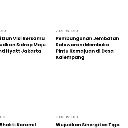
LALU
2 TAHUN LALU
i Dan Visi Bersama
Pembangunan Jembatan
udkan Sidrap Maju
Salowarani Membuka
nd Hyatt Jakarta
Pintu Kemajuan di Desa
Kalempang
ALU
2 TAHUN LALU
Bhakti Koramil
Wujudkan Sinergitas Tiga