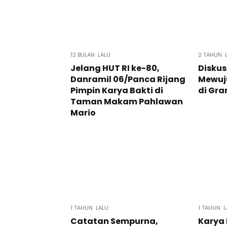
12 BULAN LALU
2 TAHUN 
Jelang HUT RI ke-80,
Diskus
Danramil 06/Panca Rijang
Mewuj
Pimpin Karya Bakti di
di Gra
Taman Makam Pahlawan
Mario
1 TAHUN LALU
1 TAHUN L
Catatan Sempurna,
Karya 