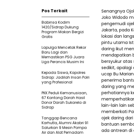
Pos Terkait
Senangnya Ojol
Joko Widodo m
Babinsa Kodim
pengemudi ojek 
1420/Sidrap Dukung
Jakarta, pada Ka
Program Makan Bergizi
lokasi dan la
Gratis
pintu utama Is
Lapulga Mencetak Rekor
daring ikut me
Baru Lagi dan
mendapatkan b
Memastikan PSG Juara
bersyukur atas 
Liga Perancis Musim Ini
sedikit, apalagi
Kepada Siswa, Kapolres
ucap Bu Marian
Sidrap: Jadilah Insan Polri
penerima bantu
yang Profesional
daring yang me
perhatiannya k
PKK Peduli Kemanusiaan,
67 Kantong Darah Hasil
memperhatikan 
Donor Darah Sukarela di
lain-lain lain 
Sidrap
memberkati Pak 
ojek daring da
Tanggap Bencana
Karhutla, Alumni Akabri 91
bantuan sembak
Salurkan 9 Mesin Pompa
ada antrean di 
Air dan Alat Pemadam