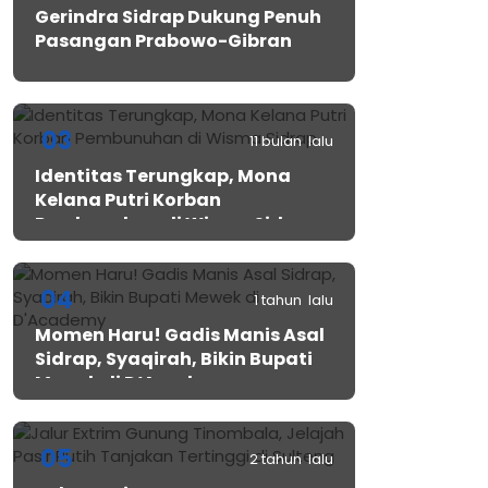
Gerindra Sidrap Dukung Penuh
Pasangan Prabowo-Gibran
03
11 bulan lalu
Identitas Terungkap, Mona
Kelana Putri Korban
Pembunuhan di Wisma Sidrap
04
1 tahun lalu
Momen Haru! Gadis Manis Asal
Sidrap, Syaqirah, Bikin Bupati
Mewek di D’Academy​
05
2 tahun lalu