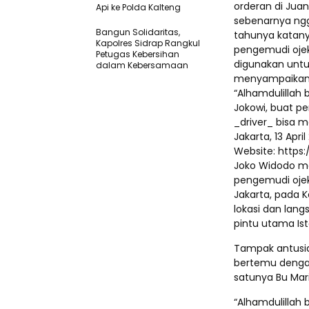
orderan di Juand
Api ke Polda Kalteng
sebenarnya ngg
Bangun Solidaritas,
tahunya katany
Kapolres Sidrap Rangkul
pengemudi oje
Petugas Kebersihan
digunakan untu
dalam Kebersamaan
menyampaikan r
“Alhamdulillah 
Jokowi, buat p
_driver_ bisa m
Jakarta, 13 Apri
Website: https:
Joko Widodo m
pengemudi ojek 
Jakarta, pada Ka
lokasi dan la
pintu utama Is
Tampak antusia
bertemu denga
satunya Bu Mar
“Alhamdulillah b