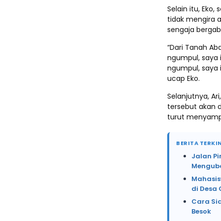
Selain itu, Ek
tidak mengira
sengaja bergab
“Dari Tanah Aba
ngumpul, saya i
ngumpul, saya 
ucap Eko.
Selanjutnya, A
tersebut akan 
turut menyampa
BERITA TERKIN
Jalan Pi
Menguba
Mahasis
di Desa 
Cara Sid
Besok