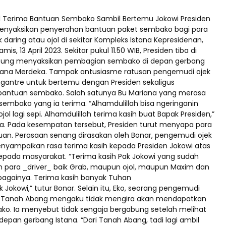
 Terima Bantuan Sembako Sambil Bertemu Jokowi Presiden
enyaksikan penyerahan bantuan paket sembako bagi para
daring atau ojol di sekitar Kompleks Istana Kepresidenan,
mis, 13 April 2023. Sekitar pukul 11.50 WIB, Presiden tiba di
ngsung menyaksikan pembagian sembako di depan gerbang
tana Merdeka. Tampak antusiasme ratusan pengemudi ojek
ngantre untuk bertemu dengan Presiden sekaligus
antuan sembako. Salah satunya Bu Mariana yang merasa
sembako yang ia terima. “Alhamdulillah bisa ngeringanin
 ojol lagi sepi. Alhamdulillah terima kasih buat Bapak Presiden,”
a. Pada kesempatan tersebut, Presiden turut menyapa para
an. Perasaan senang dirasakan oleh Bonar, pengemudi ojek
nyampaikan rasa terima kasih kepada Presiden Jokowi atas
epada masyarakat. “Terima kasih Pak Jokowi yang sudah
para _driver_ baik Grab, maupun ojol, maupun Maxim dan
sebagainya. Terima kasih banyak Tuhan
Jokowi,” tutur Bonar. Selain itu, Eko, seorang pengemudi
ri Tanah Abang mengaku tidak mengira akan mendapatkan
o. Ia menyebut tidak sengaja bergabung setelah melihat
depan gerbang Istana. “Dari Tanah Abang, tadi lagi ambil