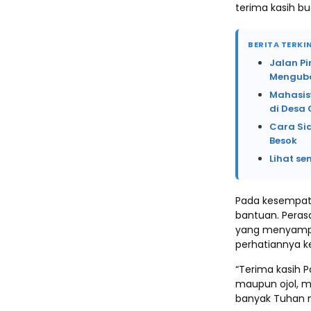
terima kasih bu
BERITA TERKIN
Jalan Pi
Menguba
Mahasis
di Desa 
Cara Sid
Besok
Lihat se
Pada kesempata
bantuan. Peras
yang menyampai
perhatiannya k
“Terima kasih 
maupun ojol, m
banyak Tuhan m