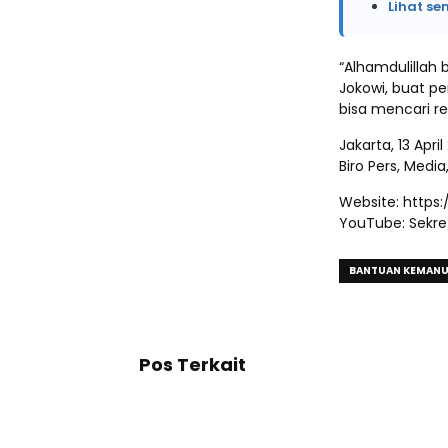
Lihat se
“Alhamdulillah 
Jokowi, buat p
bisa mencari re
Jakarta, 13 April
Biro Pers, Media
Website: https:
YouTube: Sekret
BANTUAN KEMANU
Pos Terkait