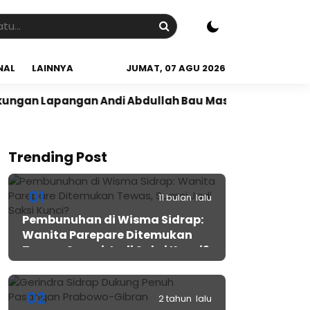
NAL
LAINNYA
JUMAT, 07 AGU 2026
angan Andi Abdullah Bau Massepe
Panen Raya di Des
Trending Post
01
11 bulan lalu
Pembunuhan di Wisma Sidrap:
Wanita Parepare Ditemukan
Tewas, Suami Jadi Saksi Kunci?
02
2 tahun lalu