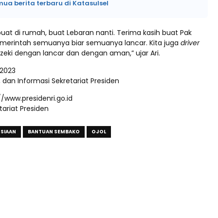
mua berita terbaru di Katasulsel
buat di rumah, buat Lebaran nanti. Terima kasih buat Pak
emerintah semuanya biar semuanya lancar. Kita juga
driver
zeki dengan lancar dan dengan aman,” ujar Ari.
 2023
, dan Informasi Sekretariat Presiden
//www.presidenri.go.id
ariat Presiden
SIAAN
BANTUAN SEMBAKO
OJOL