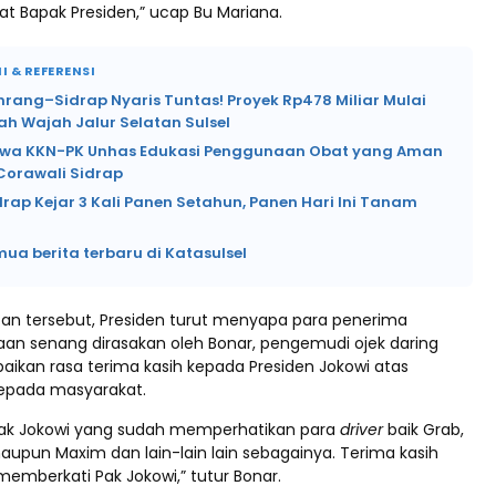
at Bapak Presiden,” ucap Bu Mariana.
I & REFERENSI
nrang–Sidrap Nyaris Tuntas! Proyek Rp478 Miliar Mulai
h Wajah Jalur Selatan Sulsel
wa KKN-PK Unhas Edukasi Penggunaan Obat yang Aman
Corawali Sidrap
rap Kejar 3 Kali Panen Setahun, Panen Hari Ini Tanam
mua berita terbaru di Katasulsel
n tersebut, Presiden turut menyapa para penerima
aan senang dirasakan oleh Bonar, pengemudi ojek daring
kan rasa terima kasih kepada Presiden Jokowi atas
epada masyarakat.
Pak Jokowi yang sudah memperhatikan para
driver
baik Grab,
aupun Maxim dan lain-lain lain sebagainya. Terima kasih
emberkati Pak Jokowi,” tutur Bonar.