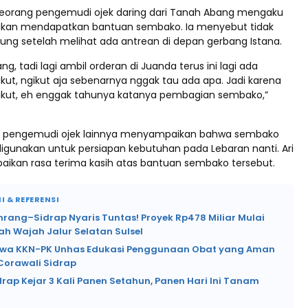
o, seorang pengemudi ojek daring dari Tanah Abang mengaku
 akan mendapatkan bantuan sembako. Ia menyebut tidak
ung setelah melihat ada antrean di depan gerbang Istana.
ng, tadi lagi ambil orderan di Juanda terus ini lagi ada
kut, ngikut aja sebenarnya nggak tau ada apa. Jadi karena
ikut, eh enggak tahunya katanya pembagian sembako,”
ri, pengemudi ojek lainnya menyampaikan bahwa sembako
digunakan untuk persiapan kebutuhan pada Lebaran nanti. Ari
ikan rasa terima kasih atas bantuan sembako tersebut.
I & REFERENSI
nrang–Sidrap Nyaris Tuntas! Proyek Rp478 Miliar Mulai
h Wajah Jalur Selatan Sulsel
wa KKN-PK Unhas Edukasi Penggunaan Obat yang Aman
Corawali Sidrap
rap Kejar 3 Kali Panen Setahun, Panen Hari Ini Tanam