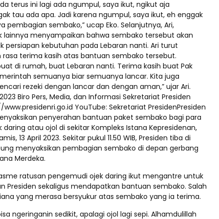
a terus ini lagi ada ngumpul, saya ikut, ngikut aja
ak tau ada apa. Jadi karena ngumpul, saya ikut, eh enggak
a pembagian sembako,” ucap Eko. Selanjutnya, Ari,
k lainnya menyampaikan bahwa sembako tersebut akan
k persiapan kebutuhan pada Lebaran nanti. Ari turut
asa terima kasih atas bantuan sembako tersebut.
buat di rumah, buat Lebaran nanti. Terima kasih buat Pak
emerintah semuanya biar semuanya lancar. Kita juga
encari rezeki dengan lancar dan dengan aman,” ujar Ari.
l 2023 Biro Pers, Media, dan Informasi Sekretariat Presiden
//www.presidenri.go.id YouTube: Sekretariat PresidenPresiden
enyaksikan penyerahan bantuan paket sembako bagi para
daring atau ojol di sekitar Kompleks Istana Kepresidenan,
mis, 13 April 2023. Sekitar pukul 11.50 WIB, Presiden tiba di
ngsung menyaksikan pembagian sembako di depan gerbang
tana Merdeka.
sme ratusan pengemudi ojek daring ikut mengantre untuk
n Presiden sekaligus mendapatkan bantuan sembako. Salah
iana yang merasa bersyukur atas sembako yang ia terima.
isa ngeringanin sedikit, apalagi ojol lagi sepi. Alhamdulillah