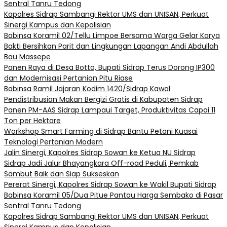
Sentral Tanru Tedong
Kapolres Sidrap Sambangi Rektor UMS dan UNISAN, Perkuat
Sinergi Kampus dan Kepolisian
Babinsa Koramil 02/Tellu Limpoe Bersama Warga Gelar Karya
Bakti Bersihkan Parit dan Lingkungan Lapangan Andi Abdullah
Bau Massepe
Panen Raya di Desa Botto, Bupati Sidrap Terus Dorong IP300
dan Modernisasi Pertanian Pitu Riase
Babinsa Ramil Jajaran Kodim 1420/Sidrap Kawal
Pendistribusian Makan Bergizi Gratis di Kabupaten Sidrap
Panen PM-AAS Sidrap Lampaui Target, Produktivitas Capai 11
Ton per Hektare
Workshop Smart Farming di Sidrap Bantu Petani Kuasai
Teknologi Pertanian Modern
Jalin Sinergi, Kapolres Sidrap Sowan ke Ketua NU Sidrap
Sidrap Jadi Jalur Bhayangkara Off-road Peduli, Pemkab
Sambut Baik dan Siap Sukseskan
Pererat Sinergi, Kapolres Sidrap Sowan ke Wakil Bupati Sidrap
Babinsa Koramil 05/Dua Pitue Pantau Harga Sembako di Pasar
Sentral Tanru Tedong
Kapolres Sidrap Sambangi Rektor UMS dan UNISAN, Perkuat