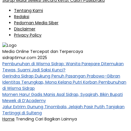
Sidrap Mulai Seleksi Secara Ketat Calon Paskibraka
Tentang Kami
Redaksi
Pedoman Media Siber
Disclaimer
Privacy Policy
Media Online Tercepat dan Terpercaya
sidraptimur.com 2025
Pembunuhan di Wisma Sidrap: Wanita Parepare Ditemukan
Tewas, Suami Jadi Saksi Kunci?
Gerindra Sidrap Dukung Penuh Pasangan Prabowo-Gibran
Identitas Terungkap, Mona Kelana Putri Korban Pembunuhan
di Wisma Sidrap
Momen Haru! Gadis Manis Asal Sidrap, Syaqirah, Bikin Bupati
Mewek di D’Academy​
Jalur Extrim Gunung Tinombala, Jelajah Pasir Putih Tanjakan
Tertinggi di Sulteng
Home
Trending
Cari
Bagikan
Lainnya