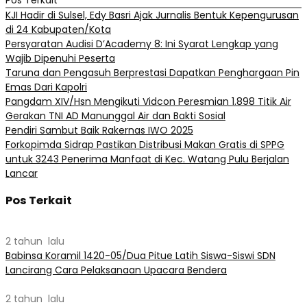
KJI Hadir di Sulsel, Edy Basri Ajak Jurnalis Bentuk Kepengurusan
di 24 Kabupaten/Kota
Persyaratan Audisi D’Academy 8: Ini Syarat Lengkap yang
Wajib Dipenuhi Peserta
Taruna dan Pengasuh Berprestasi Dapatkan Penghargaan Pin
Emas Dari Kapolri
Pangdam XIV/Hsn Mengikuti Vidcon Peresmian 1.898 Titik Air
Gerakan TNI AD Manunggal Air dan Bakti Sosial
Pendiri Sambut Baik Rakernas IWO 2025
Forkopimda Sidrap Pastikan Distribusi Makan Gratis di SPPG
untuk 3243 Penerima Manfaat di Kec. Watang Pulu Berjalan
Lancar
Pos Terkait
2 tahun lalu
Babinsa Koramil 1420-05/Dua Pitue Latih Siswa-Siswi SDN
Lancirang Cara Pelaksanaan Upacara Bendera
2 tahun lalu