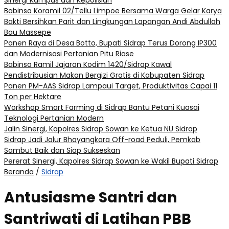
Sinergi Kampus dan Kepolisian
Babinsa Koramil 02/Tellu Limpoe Bersama Warga Gelar Karya
Bakti Bersihkan Parit dan Lingkungan Lapangan Andi Abdullah
Bau Massepe
Panen Raya di Desa Botto, Bupati Sidrap Terus Dorong IP300
dan Modernisasi Pertanian Pitu Riase
Babinsa Ramil Jajaran Kodim 1420/Sidrap Kawal
Pendistribusian Makan Bergizi Gratis di Kabupaten Sidrap
Panen PM-AAS Sidrap Lampaui Target, Produktivitas Capai 11
Ton per Hektare
Workshop Smart Farming di Sidrap Bantu Petani Kuasai
Teknologi Pertanian Modern
Jalin Sinergi, Kapolres Sidrap Sowan ke Ketua NU Sidrap
Sidrap Jadi Jalur Bhayangkara Off-road Peduli, Pemkab
Sambut Baik dan Siap Sukseskan
Pererat Sinergi, Kapolres Sidrap Sowan ke Wakil Bupati Sidrap
Beranda
/
Sidrap
Antusiasme Santri dan
Santriwati di Latihan PBB