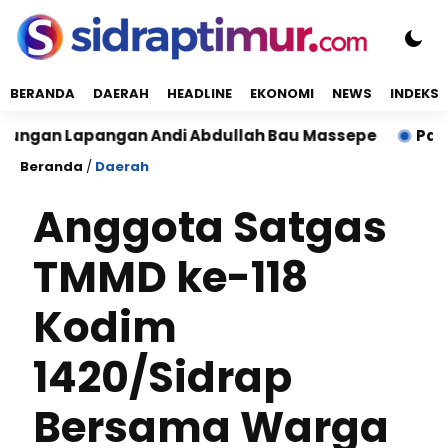
BERANDA
DAERAH
HEADLINE
EKONOMI
NEWS
INDEKS
an Lapangan Andi Abdullah Bau Massepe
Panen Raya 
Beranda
/
Daerah
Anggota Satgas
TMMD ke-118
Kodim
1420/Sidrap
Bersama Warga