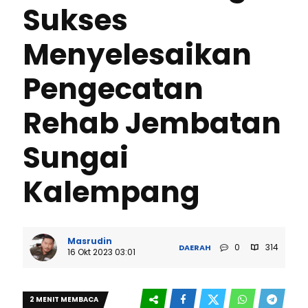
Sukses
Menyelesaikan
Pengecatan
Rehab Jembatan
Sungai
Kalempang
Masrudin
0
314
DAERAH
16 Okt 2023 03:01
2 MENIT MEMBACA