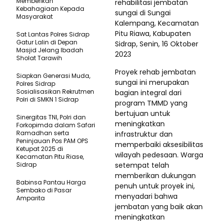
Memberikan
rehabilitasi jembatan
Kebahagiaan Kepada
sungai di Sungai
Masyarakat
Kalempang, Kecamatan
Pitu Riawa, Kabupaten
Sat Lantas Polres Sidrap
Gatur Lalin di Depan
Sidrap, Senin, 16 Oktober
Masjid Jelang Ibadah
2023
Sholat Tarawih
Proyek rehab jembatan
Siapkan Generasi Muda,
sungai ini merupakan
Polres Sidrap
Sosialisasikan Rekrutmen
bagian integral dari
Polri di SMKN 1 Sidrap
program TMMD yang
bertujuan untuk
Sinergitas TNI, Polri dan
meningkatkan
Forkopimda dalam Safari
Ramadhan serta
infrastruktur dan
Peninjauan Pos PAM OPS
memperbaiki aksesibilitas
Ketupat 2025 di
wilayah pedesaan. Warga
Kecamatan Pitu Riase,
Sidrap
setempat telah
memberikan dukungan
Babinsa Pantau Harga
penuh untuk proyek ini,
Sembako di Pasar
menyadari bahwa
Amparita
jembatan yang baik akan
meningkatkan