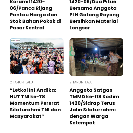
Koramil 1420-
1420-05/Dua Pitue
06/Panca Rijang
Bersama Anggota
Pantau Harga dan
PLN Gotong Royong
Stok Bahan Pokok di
Bersihkan Material
Pasar Sentral
Longsor
2 TAHUN LALU
2 TAHUN LALU
“Letkol Inf Andika:
Anggota Satgas
HUT TNI ke-78
TMMD ke-118 Kodim
Momentum Pererat
1420/Sidrap Terus
Silaturahmi TNI dan
Jalin Silaturrahmi
Masyarakat”
dengan Warga
Setempat