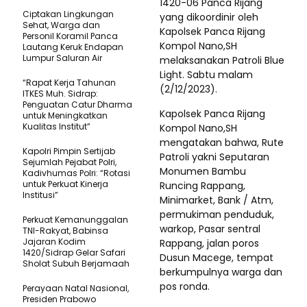
1420-06 Panca Rijang
Ciptakan Lingkungan
yang dikoordinir oleh
Sehat, Warga dan
Kapolsek Panca Rijang
Personil Koramil Panca
Kompol Nano,SH
Lautang Keruk Endapan
Lumpur Saluran Air
melaksanakan Patroli Blue
Light. Sabtu malam
“Rapat Kerja Tahunan
(2/12/2023).
ITKES Muh. Sidrap:
Penguatan Catur Dharma
Kapolsek Panca Rijang
untuk Meningkatkan
Kualitas Institut”
Kompol Nano,SH
mengatakan bahwa, Rute
Kapolri Pimpin Sertijab
Patroli yakni Seputaran
Sejumlah Pejabat Polri,
Monumen Bambu
Kadivhumas Polri: “Rotasi
untuk Perkuat Kinerja
Runcing Rappang,
Institusi”
Minimarket, Bank / Atm,
permukiman penduduk,
Perkuat Kemanunggalan
warkop, Pasar sentral
TNI-Rakyat, Babinsa
Jajaran Kodim
Rappang, jalan poros
1420/Sidrap Gelar Safari
Dusun Macege, tempat
Sholat Subuh Berjamaah
berkumpulnya warga dan
pos ronda.
Perayaan Natal Nasional,
Presiden Prabowo