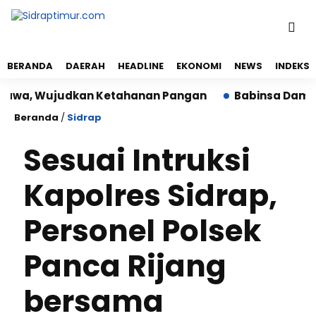
BERANDA
DAERAH
HEADLINE
EKONOMI
NEWS
INDEKS
awa, Wujudkan Ketahanan Pangan
Babinsa Dampingi
Beranda
/
Sidrap
Sesuai Intruksi
Kapolres Sidrap,
Personel Polsek
Panca Rijang
bersama