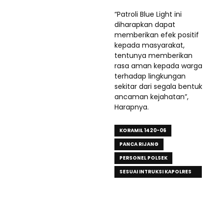
“Patroli Blue Light ini
diharapkan dapat
memberikan efek positif
kepada masyarakat,
tentunya memberikan
rasa aman kepada warga
terhadap lingkungan
sekitar dari segala bentuk
ancaman kejahatan”,
Harapnya.
KORAMIL 1420-06
PANCA RIJANG
PERSONEL POLSEK
SESUAI INTRUKSI KAPOLRES
SIDRAP