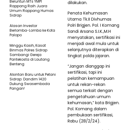
Beruntun MTs YMPI
dilakukan.
Rappang Raih Juara
Umum Rappang Humas
Penata Kehumasan
Sidrap
Utama Tk.II Divhumas
Polri Brigjen. Pol. I Komang
Alasan Investor
Berlomba-Lomba ke Kota
Sandi Arsana S.I.K.,M.H
Palopo
menyatakan, sertifikasi ini
menjadi awal mula untuk
Minggu Kasih, Kasat
selanjutnya diterapkan di
Binmas Polres Sidrap
Sambangi Gereja
tingkat polda jajaran.
Pantekosta di Lautang
Benteng
“Jangan dianggap ini
sertifikasi, tapi ini
Alsintan Baru untuk Petani
pelatihan kemampuan
Sidrap: Dandim 1420
Dukung Swasembada
untuk rekan-rekan
Pangan!
semua terkait dengan
pengetahuan umum
kehumasan,” kata Brigjen.
Pol. Komang dalam
pembukaan sertifikasi,
Rabu (28/2/24).