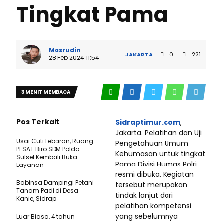
Tingkat Pama
Masrudin
0
221
JAKARTA
28 Feb 2024 11:54
3 MENIT MEMBACA
Pos Terkait
Sidraptimur.com
,
Jakarta. Pelatihan dan Uji
Usai Cuti Lebaran, Ruang
Pengetahuan Umum
PESAT Biro SDM Polda
Kehumasan untuk tingkat
Sulsel Kembali Buka
Pama Divisi Humas Polri
Layanan
resmi dibuka. Kegiatan
Babinsa Dampingi Petani
tersebut merupakan
Tanam Padi di Desa
tindak lanjut dari
Kanie, Sidrap
pelatihan kompetensi
yang sebelumnya
Luar Biasa, 4 tahun