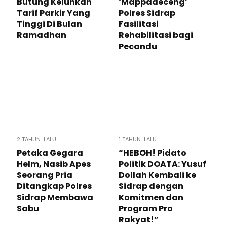
Butung Keluhkan
‘Mappadeceng’
Tarif Parkir Yang
Polres Sidrap
Tinggi Di Bulan
Fasilitasi
Ramadhan
Rehabilitasi bagi
Pecandu
2 TAHUN LALU
1 TAHUN LALU
Petaka Gegara
“HEBOH! Pidato
Helm, Nasib Apes
Politik DOATA: Yusuf
Seorang Pria
Dollah Kembali ke
Ditangkap Polres
Sidrap dengan
Sidrap Membawa
Komitmen dan
Sabu
Program Pro
Rakyat!”