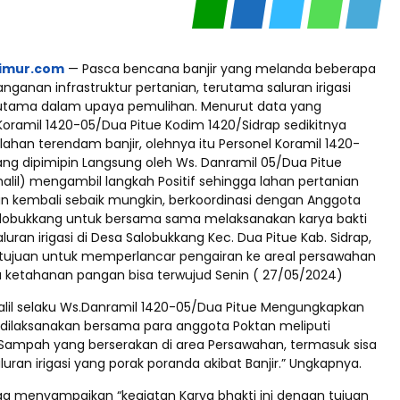
timur.com
— Pasca bencana banjir yang melanda beberapa
anganan infrastruktur pertanian, terutama saluran irigasi
 utama dalam upaya pemulihan. Menurut data yang
Koramil 1420-05/Dua Pitue Kodim 1420/Sidrap sedikitnya
lahan terendam banjir, olehnya itu Personel Koramil 1420-
ang dipimipin Langsung oleh Ws. Danramil 05/Dua Pitue
jhalil) mengambil langkah Positif sehingga lahan pertanian
n kembali sebaik mungkin, berkoordinasi dengan Anggota
lobukkang untuk bersama sama melaksanakan karya bakti
uran irigasi di Desa Salobukkang Kec. Dua Pitue Kab. Sidrap,
ertujuan untuk memperlancar pengairan ke areal persawahan
 ketahanan pangan bisa terwujud Senin ( 27/05/2024)
jhalil selaku Ws.Danramil 1420-05/Dua Pitue Mengungkapkan
 dilaksanakan bersama para anggota Poktan meliputi
ampah yang berserakan di area Persawahan, termasuk sisa
aluran irigasi yang porak poranda akibat Banjir.” Ungkapnya.
ga menyampaikan “kegiatan Karya bhakti ini dengan tujuan