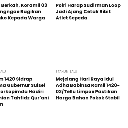
Berkah, Koramil 03
Polri Harap Sudirman Loop
engngae Bagikan
Jadi Ajang Cetak Bibit
ko Kepada Warga
Atlet Sepeda
LALU
1 TAHUN LALU
 1420 Sidrap
Mejelang Hari Raya Idul
a Gubernur Sulsel
Adha Babinsa Ramil 1420-
Forkopimda Hadiri
02/Tellu Limpoe Pastikan
ian Tahfidz Qur’ani
Harga Bahan Pokok Stabil
im