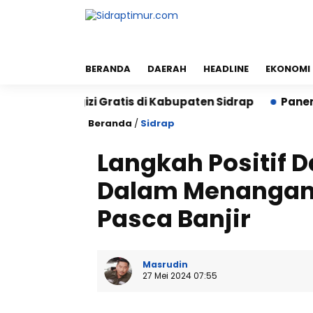
BERANDA
DAERAH
HEADLINE
EKONOMI
kan Bergizi Gratis di Kabupaten Sidrap
Panen PM-AA
Beranda
/
Sidrap
Langkah Positif 
Dalam Menangan
Pasca Banjir
Masrudin
27 Mei 2024 07:55