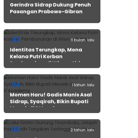
Gerindra Sidrap Dukung Penuh
Pasangan Prabowo-Gibran
03
11 bulan lalu
Identitas Terungkap, Mona
Kelana Putri Korban
Pembunuhan di Wisma Sidrap
04
1 tahun lalu
Momen Haru! Gadis Manis Asal
Sidrap, Syaqirah, Bikin Bupati
Mewek di D’Academy​
05
2 tahun lalu