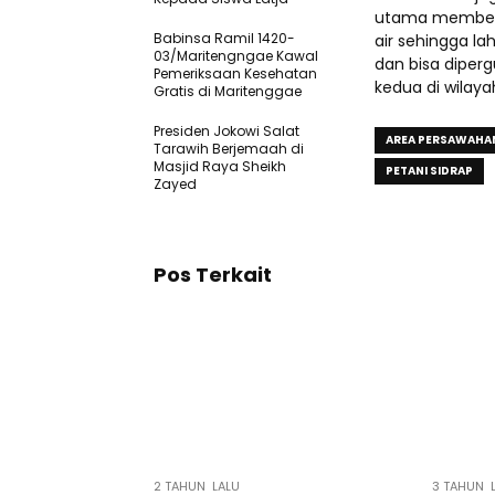
utama membenah
Babinsa Ramil 1420-
air sehingga l
03/Maritengngae Kawal
dan bisa dipe
Pemeriksaan Kesehatan
kedua di wilay
Gratis di Maritenggae
Presiden Jokowi Salat
AREA PERSAWAHA
Tarawih Berjemaah di
Masjid Raya Sheikh
PETANI SIDRAP
Zayed
Pos Terkait
2 TAHUN LALU
3 TAHUN 