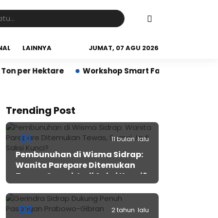
NAL
LAINNYA
JUMAT, 07 AGU 2026
er Hektare
Workshop Smart Farming di Sidrap Bantu
Trending Post
01
11 bulan lalu
Pembunuhan di Wisma Sidrap:
Wanita Parepare Ditemukan
Tewas, Suami Jadi Saksi Kunci?
02
2 tahun lalu