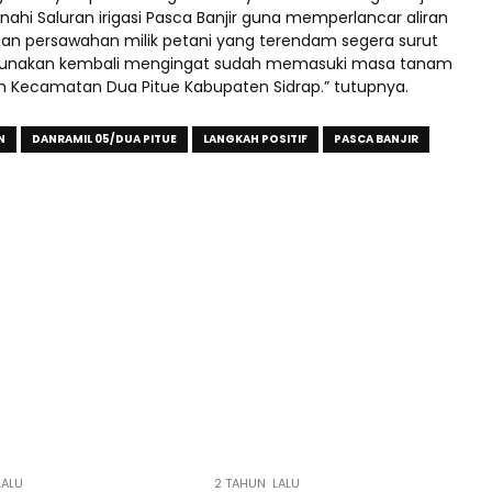
i Saluran irigasi Pasca Banjir guna memperlancar aliran
ahan persawahan milik petani yang terendam segera surut
rgunakan kembali mengingat sudah memasuki masa tanam
ah Kecamatan Dua Pitue Kabupaten Sidrap.” tutupnya.
N
DANRAMIL 05/DUA PITUE
LANGKAH POSITIF
PASCA BANJIR
LALU
2 TAHUN LALU