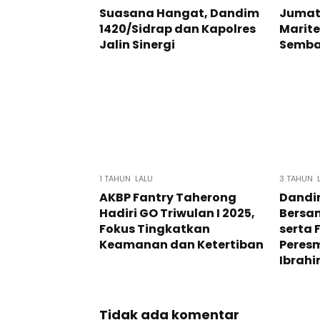
Suasana Hangat, Dandim
Jumat 
1420/Sidrap dan Kapolres
Marit
Jalin Sinergi
Semba
1 TAHUN LALU
3 TAHUN 
AKBP Fantry Taherong
Dandim
Hadiri GO Triwulan I 2025,
Bersam
Fokus Tingkatkan
serta 
Keamanan dan Ketertiban
Peresm
Ibrah
Tidak ada komentar