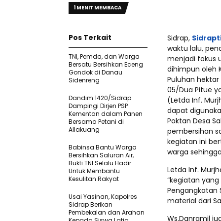
1 MENIT MEMBACA
Pos Terkait
Sidrap,
Sidrap
waktu lalu, pen
TNI, Pemda, dan Warga
menjadi fokus
Bersatu Bersihkan Eceng
dihimpun oleh 
Gondok di Danau
Puluhan hektar 
Sidenreng
05/Dua Pitue y
Dandim 1420/Sidrap
(Letda Inf. Mur
Dampingi Dirjen PSP
dapat digunaka
Kementan dalam Panen
Poktan Desa Sa
Bersama Petani di
Allakuang
pembersihan sal
kegiatan ini b
Babinsa Bantu Warga
warga sehingga
Bersihkan Saluran Air,
Bukti TNI Selalu Hadir
Letda Inf. Mur
Untuk Membantu
Kesulitan Rakyat
“kegiatan yang
Pengangkatan S
Usai Yasinan, Kapolres
material dari S
Sidrap Berikan
Pembekalan dan Arahan
Ws.Danramil ju
Kepada Siswa Latja